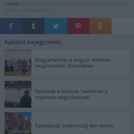
Címkék:
ösztöndíj
egyetemista
vendégposzt
Tajvan
Campus
Mundi
rövid tanulmányút
Ajánlott bejegyzések:
Magyartanítás a magyar identitás
megőrzéséért Brazíliában
Nemcsak a hokisok, hanem mi is
majdnem megcsúsztunk
Kalandozás Svédország déli részén