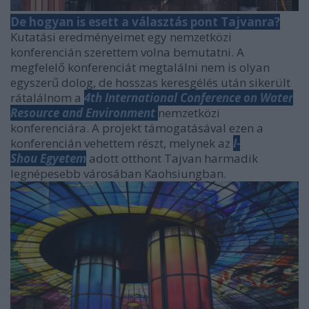
De hogyan is esett a választás pont Tajvanra?
Kutatási eredményeimet egy nemzetközi
konferencián szerettem volna bemutatni. A
megfelelő konferenciát megtalálni nem is olyan
egyszerű dolog, de hosszas keresgélés után sikerült
rátalálnom a
4th International Conference on Water
Resource and Environment
nemzetközi
konferenciára. A projekt támogatásával ezen a
konferencián vehettem részt, melynek az
I-
Shou E
gyetem
adott otthont Tajvan harmadik
legnépesebb városában Kaohsiungban.