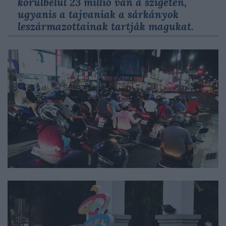
körülbelül 23 millió van a szigeten,
ugyanis a tajvaniak a sárkányok
leszármazottainak tartják magukat.