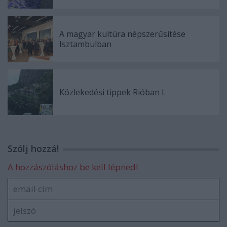
A magyar kultúra népszerűsítése
Isztambulban
Közlekedési tippek Rióban I.
Szólj hozzá!
A hozzászóláshoz be kell lépned!