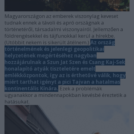
Magyarországon az emberek viszonylag keveset
tudnak ennek a távoli és apró országnak a
történetéről, társadalmi viszonyairól. Jellemzően a
földrengésekkel és tájfunokkal kerül a hírekbe.
(Utóbbit nekem is sikerült átélnem.)
Az ország
történelmének és jelenlegi geopolitikai
helyzetének megértéséhez nagyban
hozzájárulnak a Szun Jat Szen és Csang Kaj-Sek
honalapító atyák tiszteletére emelt
emlékközpontok, így az is érthetővé válik, hogy
miért tarthat igényt a pici Tajvan a hatalmas
kontinentális Kínára.
Ezek a problémák
ugyanakkor a mindennapokban kevésbé éreztetik a
hatásukat.