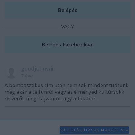
VAGY
goodjohnwin
7 éve
A bombasztikus cím után nem sok mindent tudtunk
meg akár a tájfunról vagy az élményed kultúrsokk
részéről, meg Tajvanról, úgy általában.
SÜTI BEÁLLÍTÁSOK MÓDOSÍTÁSA