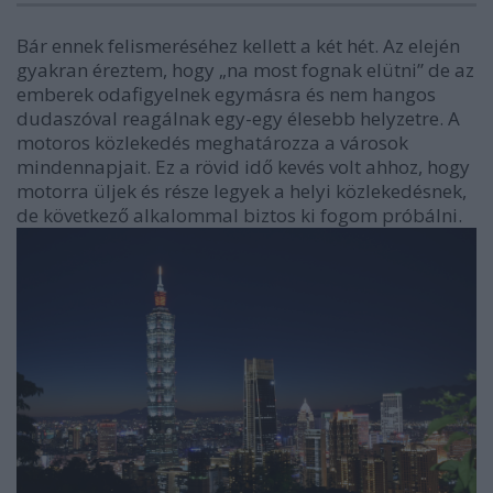
Bár ennek felismeréséhez kellett a két hét. Az elején
gyakran éreztem, hogy „na most fognak elütni” de az
emberek odafigyelnek egymásra és nem hangos
dudaszóval reagálnak egy-egy élesebb helyzetre. A
motoros közlekedés meghatározza a városok
mindennapjait. Ez a rövid idő kevés volt ahhoz, hogy
motorra üljek és része legyek a helyi közlekedésnek,
de következő alkalommal biztos ki fogom próbálni.