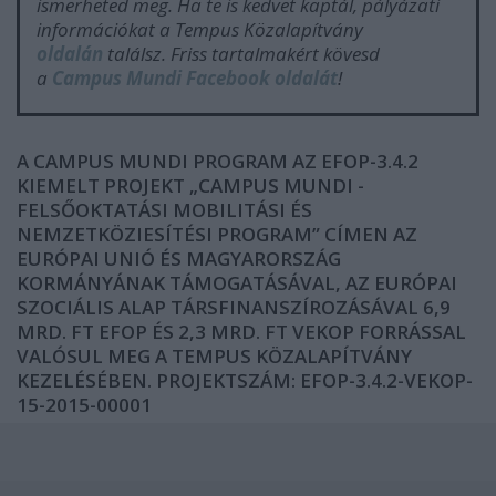
ismerheted meg. Ha te is kedvet kaptál, pályázati
információkat a Tempus Közalapítvány
oldalán
találsz. Friss tartalmakért kövesd
a
Campus Mundi Facebook oldalát
!
A CAMPUS MUNDI PROGRAM AZ EFOP-3.4.2
KIEMELT PROJEKT „CAMPUS MUNDI -
FELSŐOKTATÁSI MOBILITÁSI ÉS
NEMZETKÖZIESÍTÉSI PROGRAM” CÍMEN AZ
EURÓPAI UNIÓ ÉS MAGYARORSZÁG
KORMÁNYÁNAK TÁMOGATÁSÁVAL, AZ EURÓPAI
SZOCIÁLIS ALAP TÁRSFINANSZÍROZÁSÁVAL 6,9
MRD. FT EFOP ÉS 2,3 MRD. FT VEKOP FORRÁSSAL
VALÓSUL MEG A TEMPUS KÖZALAPÍTVÁNY
KEZELÉSÉBEN. PROJEKTSZÁM: EFOP-3.4.2-VEKOP-
15-2015-00001