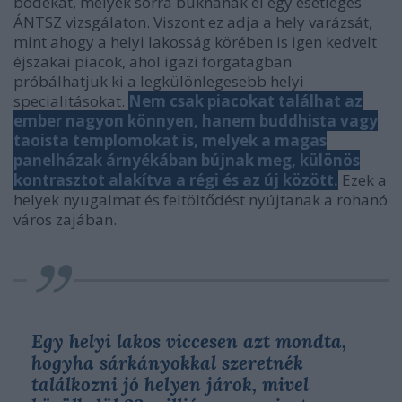
bódékat, melyek sorra buknának el egy esetleges
ÁNTSZ vizsgálaton. Viszont ez adja a hely varázsát,
mint ahogy a helyi lakosság körében is igen kedvelt
éjszakai piacok, ahol igazi forgatagban
próbálhatjuk ki a legkülönlegesebb helyi
specialitásokat.
Nem csak piacokat találhat az
ember nagyon könnyen, hanem buddhista vagy
taoista templomokat is, melyek a magas
panelházak árnyékában bújnak meg, különös
kontrasztot alakítva a régi és az új között.
Ezek a
helyek nyugalmat és feltöltődést nyújtanak a rohanó
város zajában.
Egy helyi lakos viccesen azt mondta,
hogyha sárkányokkal szeretnék
találkozni jó helyen járok, mivel