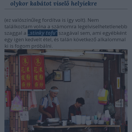
olykor kabátot viselő helyiekre
(ez valószínűleg fordítva is így volt). Nem
találkoztam volna a számomra legelviselhetetlenebb
szaggal a
„stinky tofu”
szagával sem, ami egyébként
egy igen kedvelt étel, és talán következő alkalommal
ki is fogom próbálni.