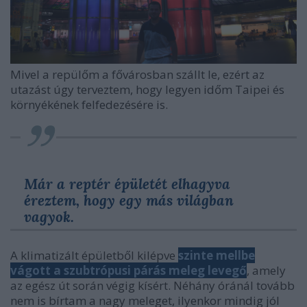
Mivel a repülőm a fővárosban szállt le, ezért az
utazást úgy terveztem, hogy legyen időm Taipei és
környékének felfedezésére is.
Már a reptér épületét elhagyva
éreztem, hogy egy más világban
vagyok.
A klimatizált épületből kilépve
szinte mellbe
vágott a szubtrópusi párás meleg levegő
, amely
az egész út során végig kísért. Néhány óránál tovább
nem is bírtam a nagy meleget, ilyenkor mindig jól