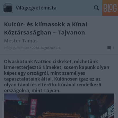
Világegyetemista
Kultúr- és klímasokk a Kínai
Köztársaságban – Tajvanon
Mester Tamás
VilágEgyetemista
•
2018. augusztus 03.
1
Olvashatunk NatGeo cikkeket, nézhetünk
ismeretterjesztő filmeket, sosem kapunk olyan
képet egy országról, mint személyes
tapasztalataink által. Különösen igaz ez az
olyan távoli és eltérő kultúrával rendelkező
országokra, mint Tajvan.