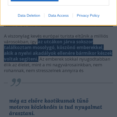
Data Deletion
Data Access
Privacy Policy
A viszonylag kevés európai turista eltűnik a milliós
városokban, így
az utcákon járva sokszor
találkoztam mosolygó, köszönő emberekkel,
akik a nyelvi akadályok ellenére bármikor készek
voltak segíteni.
Az emberek sokkal nyugodtabban
élik az életet, mint a mi nagyvárosainkban, nem
rohannak, nem stresszelnek annyira és
még az elsőre kaotikusnak tűnő
motoros közlekedés is tud nyugalmat
árasztani.