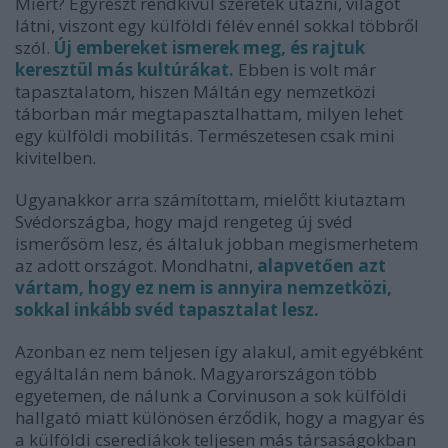
Miért? Egyrészt rendkívül szeretek utazni, világot
látni, viszont egy külföldi félév ennél sokkal többről
szól.
Új embereket ismerek meg, és rajtuk
keresztül más kultúrákat.
Ebben is volt már
tapasztalatom, hiszen Máltán egy nemzetközi
táborban már megtapasztalhattam, milyen lehet
egy külföldi mobilitás. Természetesen csak mini
kivitelben.
Ugyanakkor arra számítottam, mielőtt kiutaztam
Svédországba, hogy majd rengeteg új svéd
ismerősöm lesz, és általuk jobban megismerhetem
az adott országot. Mondhatni,
alapvetően azt
vártam, hogy ez nem is annyira nemzetközi,
sokkal inkább svéd tapasztalat lesz.
Azonban ez nem teljesen így alakul, amit egyébként
egyáltalán nem bánok. Magyarországon több
egyetemen, de nálunk a Corvinuson a sok külföldi
hallgató miatt különösen érződik, hogy a magyar és
a külföldi cserediákok teljesen más társaságokban