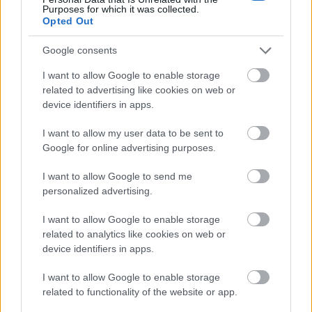
Purposes for which it was collected.
Opted Out
Google consents
I want to allow Google to enable storage
related to advertising like cookies on web or
device identifiers in apps.
Egy tökéletes példa erre a humor, és az, hogy mi itt
keleten a dark humort úgy fogjuk föl, mint a
I want to allow my user data to be sent to
tökéletes gyógyszert a történelmi és egyéb
Google for online advertising purposes.
traumáinkra. A nyugati diákokkal ezt nehezebben
tudjuk eljátszani. Ez viszont nem azt jelenti, hogy itt
I want to allow Google to send me
lenne egy kelet-európai mag, akik összezárnak és
personalized advertising.
nem nyitnak kifelé, sőt!
I want to allow Google to enable storage
related to analytics like cookies on web or
Összességében azonban azt tudom mondani, hogy
device identifiers in apps.
nyilván legyen szempont az embernél a helyi
kultúra, ha választania kell a desztinációk közül.
I want to allow Google to enable storage
Azonban ne ez legyen az elsődleges, ha
related to functionality of the website or app.
Svédországba jön, és gyanítom ez máshol is