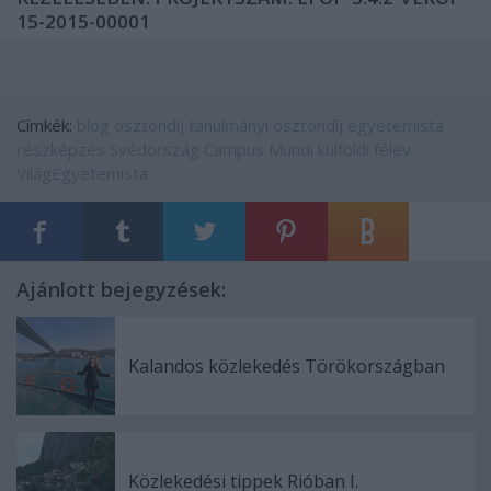
15-2015-00001
Címkék:
blog
ösztöndíj
tanulmányi ösztöndíj
egyetemista
részképzés
Svédország
Campus Mundi
külföldi félév
VilágEgyetemista
Ajánlott bejegyzések:
Kalandos közlekedés Törökországban
Közlekedési tippek Rióban I.