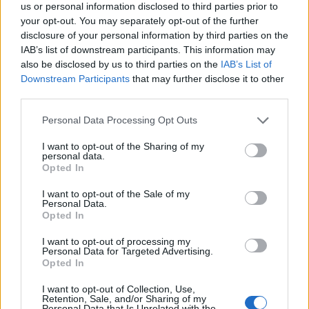
us or personal information disclosed to third parties prior to
lakótársával az anyanyelvén beszélni úgy, hogy a
your opt-out. You may separately opt-out of the further
kulturális háttér azonossága miatt félszavakból is
disclosure of your personal information by third parties on the
megértik egymást.
IAB’s list of downstream participants. This information may
also be disclosed by us to third parties on the
IAB’s List of
Bár Magyarország történelmileg inkább a nyugati
Downstream Participants
that may further disclose it to other
kultúrkörhöz tartozik, azzal szembesültem, hogy
third parties.
moldáv, ukrán vagy román hallgatókkal sokkal
jobban meg tudom értetni magam
. Mármint nem
Please note that this website/app uses one or more Google
Personal Data Processing Opt Outs
a nyelvi nehézségek miatt, hanem egyszerűen azért,
services and may gather and store information including but
mert a kommunikáció sokkal többről szól, mint
not limited to your visit or usage behaviour. You may click to
I want to opt-out of the Sharing of my
personal data.
maga a nyelv.
grant or deny consent to Google and its third-party tags to
Opted In
use your data for below specified purposes in below Google
consent section.
I want to opt-out of the Sale of my
Personal Data.
Opted In
I want to opt-out of processing my
Personal Data for Targeted Advertising.
Opted In
I want to opt-out of Collection, Use,
Retention, Sale, and/or Sharing of my
Personal Data that Is Unrelated with the