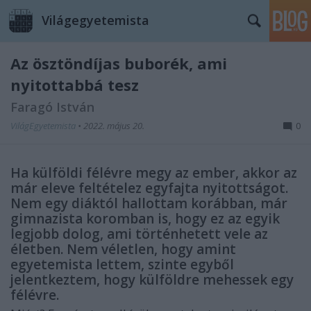
Világegyetemista
Az ösztöndíjas buborék, ami
nyitottabbá tesz
Faragó István
VilágEgyetemista
•
2022. május 20.
0
Ha külföldi félévre megy az ember, akkor az
már eleve feltételez egyfajta nyitottságot.
Nem egy diáktól hallottam korábban, már
gimnazista koromban is, hogy ez az egyik
legjobb dolog, ami történhetett vele az
életben. Nem véletlen, hogy amint
egyetemista lettem, szinte egyből
jelentkeztem, hogy külföldre mehessek egy
félévre.