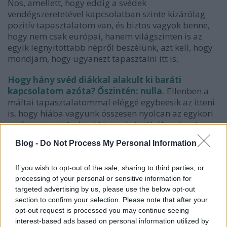
Nos, amellett, hogy eddig a svédek
vendégszeretetével kapcsolatban szinte kizárólag
pozitív tapasztalatom van, és biztos vagyok benne,
hogy nem csak európai, hanem világszinten is az
egyik legnyitottabb népről beszélünk, azt kell, hogy
mondjam, hogy ugyanezt tapasztalni itt is.
Hogy hány svéd diákkal alakult ki baráti
kapcsolatom azóta? Őszintén: nulla.
Ellenben a
máltai tapasztalatommal eléggé egybeesik az itteni
is, hogy hiába vagyunk összesen nyolcan az egykori
vasfüggönyön (nekünk) inneni régióból a német,
holland és francia diákok tengerében, azért csak
Blog -
Do Not Process My Personal Information
megtaláljuk egymást elég könnyen.
Többek között egy román hallgatóval beszélgettem
If you wish to opt-out of the sale, sharing to third parties, or
erről a kérdéskörről. Hozzá kell tennem, hogy
processing of your personal or sensitive information for
anyanyelvi szinten beszél svédül, és már öt éve kinn
targeted advertising by us, please use the below opt-out
tanul. És még így is valamennyire outsider ebben a
section to confirm your selection. Please note that after your
opt-out request is processed you may continue seeing
tényleg rendkívül nyitott társadalomban, és
interest-based ads based on personal information utilized by
elmondta, igenis jól esik neki a nap végén a