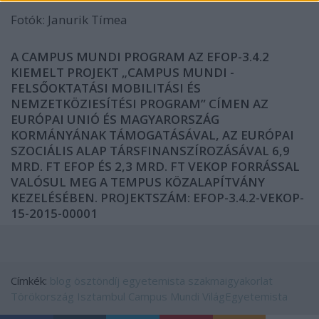
Fotók: Janurik Tímea
A CAMPUS MUNDI PROGRAM AZ EFOP-3.4.2
KIEMELT PROJEKT „CAMPUS MUNDI -
FELSŐOKTATÁSI MOBILITÁSI ÉS
NEMZETKÖZIESÍTÉSI PROGRAM” CÍMEN AZ
EURÓPAI UNIÓ ÉS MAGYARORSZÁG
KORMÁNYÁNAK TÁMOGATÁSÁVAL, AZ EURÓPAI
SZOCIÁLIS ALAP TÁRSFINANSZÍROZÁSÁVAL 6,9
MRD. FT EFOP ÉS 2,3 MRD. FT VEKOP FORRÁSSAL
VALÓSUL MEG A TEMPUS KÖZALAPÍTVÁNY
KEZELÉSÉBEN. PROJEKTSZÁM: EFOP-3.4.2-VEKOP-
15-2015-00001
Címkék:
blog
ösztöndíj
egyetemista
szakmaigyakorlat
Törökország
Isztambul
Campus Mundi
VilágEgyetemista