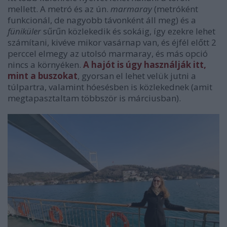
mellett. A metró és az ún.
marmaray
(metróként
funkcionál, de nagyobb távonként áll meg) és a
füniküler
sűrűn közlekedik és sokáig, így ezekre lehet
számítani, kivéve mikor vasárnap van, és éjfél előtt 2
perccel elmegy az utolsó marmaray, és más opció
nincs a környéken.
A hajót is úgy használják itt,
mint a buszokat
, gyorsan el lehet velük jutni a
túlpartra, valamint hóesésben is közlekednek (amit
megtapasztaltam többször is márciusban).