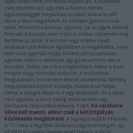
legkülönbözőbb kombinációjából áll. A buszöböl
csak dísznek van, ugyanis a buszok nemes
egyszerűséggel megállnak az úton, ahova le kell
lépni a buszmegállóból, és amilyen gyorsan csak
lehet, felszállni a buszra, ugyanis, ha az egyik lábunk
fent van a buszon, már indul is, hiába nincsenek még
bezárva az ajtók. A buszok nagy száma miatt
általában sok érkezik egyidőben a megállókba, amik
nem csak egymás mögé, hanem párhuzamosan
egymás mellé is beállnak, így gyakran futni kell a
buszhoz, hiába várunk a megállóban, illetve a busz
mögött nagy torlódás alakul ki. A buszokhoz
meglátásom szerint nem létezik menetrend. Némely
megállókban kijelző mutatja, mikorra várhatók,
illetve a Google Maps is ír egy időpontot, de a kettő
nem egyezik, a busz pedig rendszeresen egy
harmadik időpontban érkezik. Ezért,
ha valahova
időre kell menni, akkor csak a kötöttpályás
közlekedés megbízható
. A legnépszerűbb villamos
a T1, mely a legfőbb látványosságoknál megáll, így
itt több különféle nyelvet lehet hallani a török