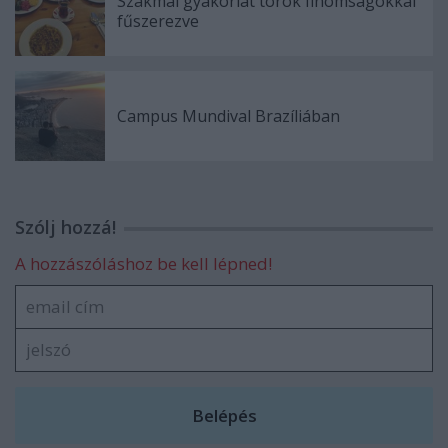
Szakmai gyakorlat török finomságokkal
fűszerezve
Campus Mundival Brazíliában
Szólj hozzá!
A hozzászóláshoz be kell lépned!