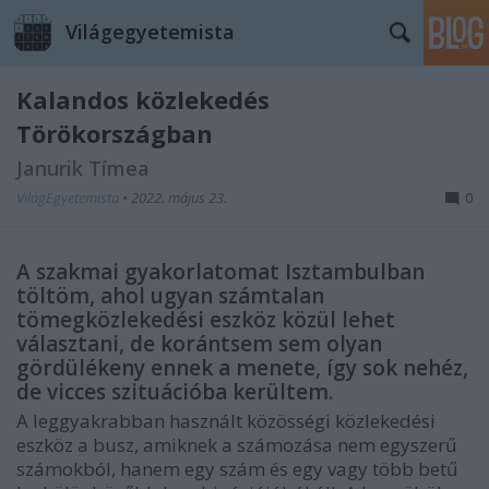
Világegyetemista
Kalandos közlekedés
Törökországban
Janurik Tímea
VilágEgyetemista
•
2022. május 23.
0
A szakmai gyakorlatomat Isztambulban
töltöm, ahol ugyan számtalan
tömegközlekedési eszköz közül lehet
választani, de korántsem sem olyan
gördülékeny ennek a menete, így sok nehéz,
de vicces szituációba kerültem.
A leggyakrabban használt közösségi közlekedési
eszköz a busz, amiknek a számozása nem egyszerű
számokból, hanem egy szám és egy vagy több betű