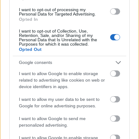
folyamatosan tölteni kell a pénzt, ugyanis minden
I want to opt-out of processing my
alkalommal le kell csipogtatni, ami leveszi a
Personal Data for Targeted Advertising.
megfelelő összeget, ez az átszállások számával
Opted In
arányosan csökken. Ha nincs rajta pénz, akkor nem
I want to opt-out of Collection, Use,
lehet a sofőrtől jegyet venni, így vagy leszáll az
Retention, Sale, and/or Sharing of my
ember és keres egy kártyatöltő automatát, vagy
Personal Data that Is Unrelated with the
Purposes for which it was collected.
valaki más kártyáját húzza le. Sokszor hallani az
Opted Out
utasokhoz intézett hangos kéréseket a buszon, hogy
valaki adja oda a kártyáját. A törökök rendkívül
Google consents
becsületesek, tényleg mindig használják a kártyát!
I want to allow Google to enable storage
Lehetőségem volt más városokba is ellátogatni a
related to advertising like cookies on web or
gyakorlatom alatt, melyekben ugyanez a városi
device identifiers in apps.
kártyás rendszer működik. Bursába hajóval mentem,
I want to allow my user data to be sent to
Edirnébe, Usakba és Pamukkáléba pedig távolsági
Google for online advertising purposes.
busszal, ugyanis a vonat nagyon kevés várost köt
össze az országban. Izmirből repülővel jöttem vissza
I want to allow Google to send me
Isztambulba,
a belföldi légiközlekedés jól
personalized advertising.
szervezett
, ám ha nem vesszük meg jó előre a
jegyet, akkor annyiba is kerülhet, mintha
I want to allow Google to enable storage