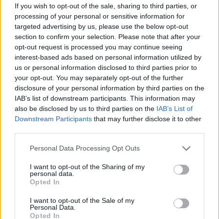
If you wish to opt-out of the sale, sharing to third parties, or
arca pár milliméterre van egymástól, de hamar
processing of your personal or sensitive information for
megszokható.
targeted advertising by us, please use the below opt-out
section to confirm your selection. Please note that after your
opt-out request is processed you may continue seeing
interest-based ads based on personal information utilized by
us or personal information disclosed to third parties prior to
your opt-out. You may separately opt-out of the further
disclosure of your personal information by third parties on the
IAB’s list of downstream participants. This information may
also be disclosed by us to third parties on the
IAB’s List of
Downstream Participants
that may further disclose it to other
third parties.
Please note that this website/app uses one or more Google
Personal Data Processing Opt Outs
services and may gather and store information including but
not limited to your visit or usage behaviour. You may click to
I want to opt-out of the Sharing of my
personal data.
grant or deny consent to Google and its third-party tags to
Opted In
use your data for below specified purposes in below Google
consent section.
I want to opt-out of the Sale of my
Az összes közlekedési eszközre, a hajót is beleértve,
Personal Data.
Opted In
az
Isztambul kártya
használható, amire