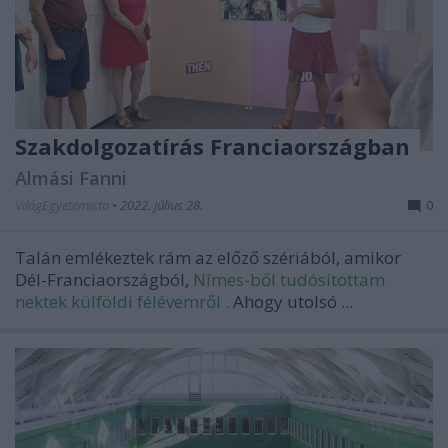
Szakdolgozatírás Franciaországban
Almási Fanni
VilágEgyetemista
•
2022. július 28.
0
Talán emlékeztek rám az előző szériából, amikor
Dél-Franciaországból,
Nîmes-ből tudósítottam
nektek külföldi félévemről
.
Ahogy utolsó ...