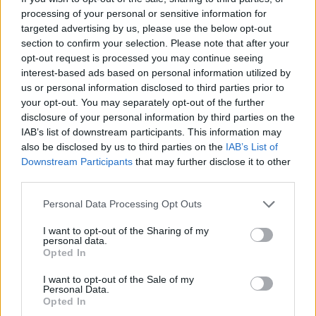
processing of your personal or sensitive information for
targeted advertising by us, please use the below opt-out
section to confirm your selection. Please note that after your
opt-out request is processed you may continue seeing
interest-based ads based on personal information utilized by
us or personal information disclosed to third parties prior to
your opt-out. You may separately opt-out of the further
disclosure of your personal information by third parties on the
IAB’s list of downstream participants. This information may
also be disclosed by us to third parties on the
IAB’s List of
Downstream Participants
that may further disclose it to other
third parties.
Please note that this website/app uses one or more Google
Personal Data Processing Opt Outs
services and may gather and store information including but
not limited to your visit or usage behaviour. You may click to
I want to opt-out of the Sharing of my
Magyartanítás a magyar identitás
personal data.
grant or deny consent to Google and its third-party tags to
Opted In
megőrzéséért Brazíliában
use your data for below specified purposes in below Google
consent section.
Thomázy Timea
I want to opt-out of the Sale of my
Personal Data.
VilágEgyetemista
•
2022. május 25.
0
Opted In