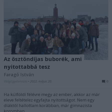
Az ösztöndíjas buborék, ami
nyitottabbá tesz
Faragó István
VilágEgyetemista
•
2022. május 20.
0
Ha külföldi félévre megy az ember, akkor az már
eleve feltételez egyfajta nyitottságot. Nem egy
diáktól hallottam korábban, már gimnazista
koromban ...