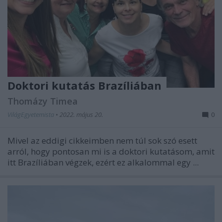
Doktori kutatás Brazíliában
Thomázy Timea
VilágEgyetemista
•
2022. május 20.
0
Mivel az eddigi cikkeimben nem túl sok szó esett
arról, hogy pontosan mi is a doktori kutatásom, amit
itt Brazíliában végzek, ezért ez alkalommal egy ...