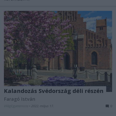
Kalandozás Svédország déli részén
Faragó István
VilágEgyetemista
•
2022. május 17.
0