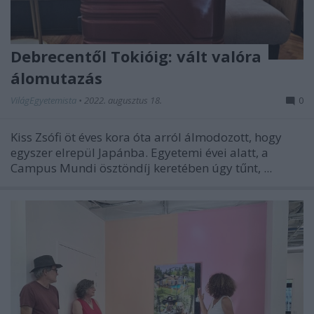
Debrecentől Tokióig: vált valóra
álomutazás
VilágEgyetemista
•
2022. augusztus 18.
0
Kiss Zsófi öt éves kora óta arról álmodozott, hogy
egyszer elrepül Japánba. Egyetemi évei alatt, a
Campus Mundi ösztöndíj keretében úgy tűnt, ...