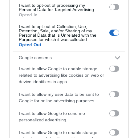
I want to opt-out of processing my
A São Paulo-i Magyar Házban részt vehettem egy
Personal Data for Targeted Advertising.
magyartanár továbbképzésen. Ez egy nagyon jó
Opted In
alkalom volt arra, hogy interjúkat gyűjtsek a doktori
I want to opt-out of Collection, Use,
...
Retention, Sale, and/or Sharing of my
Personal Data that Is Unrelated with the
Purposes for which it was collected.
Opted Out
Google consents
I want to allow Google to enable storage
related to advertising like cookies on web or
device identifiers in apps.
I want to allow my user data to be sent to
Google for online advertising purposes.
I want to allow Google to send me
personalized advertising.
I want to allow Google to enable storage