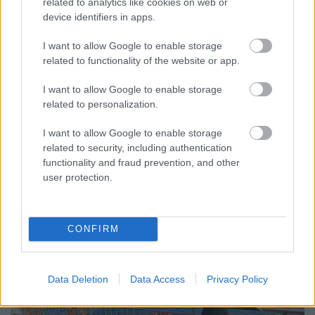
Nemcsak a hokisok, hanem mi is
related to analytics like cookies on web or
device identifiers in apps.
majdnem megcsúsztunk
Faragó István
I want to allow Google to enable storage
related to functionality of the website or app.
VilágEgyetemista
•
2022. május 24.
0
I want to allow Google to enable storage
Május van, és nekem egyelőre még kimaradt a
related to personalization.
klasszikus túra, amelyet minden svédországi
cserediák legalább egyszer megejt: hosszú hétvége ...
I want to allow Google to enable storage
related to security, including authentication
functionality and fraud prevention, and other
user protection.
CONFIRM
Data Deletion
Data Access
Privacy Policy