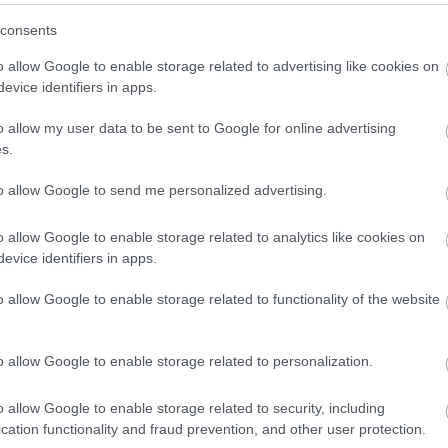
(
3
)
Hwaseong Fortress
(
1
)
idegennyelv
(
2
)
Ikea
consents
(
1
)
illem
(
1
)
Indonézia
(
3
)
Inodnézia
(
2
)
Írország
(
1
)
ismerkedés
(
1
)
iszlám
(
1
)
Isztambul
(
6
)
ital
(
2
)
o allow Google to enable storage related to advertising like cookies on
Izland
(
4
)
Jakarta
(
16
)
Japán
(
14
)
játék
(
1
)
evice identifiers in apps.
jégkorong
(
1
)
Joplin
(
2
)
Jordánia
(
15
)
Jyväskyä
(
1
)
kaland
(
1
)
Kambvodzsa
(
1
)
kampusz
(
2
)
o allow my user data to be sent to Google for online advertising
Kanada
(
10
)
Karácsony
(
2
)
karácsony
(
7
)
s.
karácsonyivásár
(
2
)
Karib-tenger
(
1
)
karnevál
(
1
)
Kárpátalja
(
3
)
kártya
(
1
)
kastélyok
(
1
)
kávé
(
2
)
to allow Google to send me personalized advertising.
képeslap
(
1
)
képregény
(
1
)
képregényfesztivál
(
1
)
képzőművészet
(
1
)
kerékpár
(
1
)
kert
(
1
)
o allow Google to enable storage related to analytics like cookies on
kézilabda
(
1
)
kiállítás
(
3
)
kihívás
(
1
)
Kína
(
8
)
evice identifiers in apps.
kirándulás
(
2
)
kiutazás
(
1
)
kollégium
(
1
)
Kolozsvár
(
1
)
Kolumbia
(
13
)
kommunikáció
(
1
)
o allow Google to enable storage related to functionality of the website
konferencia
(
2
)
könyv
(
1
)
könyvtár
(
1
)
környezettudatosság
(
1
)
koronavírus
(
1
)
Közel-Kelet
(
1
)
közlekedés
(
8
)
Krasznojarszk
o allow Google to enable storage related to personalization.
(
11
)
külföldi félév
(
354
)
kultúrsokk
(
1
)
kurzus
(
2
)
kutatás
(
4
)
lakhatás
(
4
)
legenda
(
1
)
o allow Google to enable storage related to security, including
Leidsepleinen
(
1
)
lemez
(
1
)
lengyel
(
2
)
cation functionality and fraud prevention, and other user protection.
Lengyelország
(
8
)
levelek
(
1
)
lifelong learning