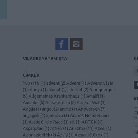
VILÁGEGYETEMISTA
K
CÍMKÉK
100
(
1
)
8
(
1
)
advent
(
2
)
Advent
(
1
)
Adventi vásár
(
1
)
áfonya
(
1
)
alagút
(
1
)
albérlet
(
2
)
Albuquerque
(
9
)
Allgemeines Krankenhaus
(
1
)
Amalfi
(
1
)
B
Amerika
(
6
)
Amszterdam
(
2
)
Angkor Wat
(
1
)
다
Anglia
(
6
)
angol
(
2
)
anime
(
1
)
Antwerpen
(
7
)
다
anyagiak
(
1
)
aperitivo
(
1
)
Arches Nemzetipark
P
(
1
)
Arctic Circle Race
(
1
)
art
(
1
)
ARTEK
(
1
)
H
Assaqutaq
(
1
)
Athén
(
1
)
Ausztria
(
11
)
Azori
(
1
)
다
Azoriszigetek
(
2
)
Ázsia
(
1
)
Ázsiai Játékok
(
1
)