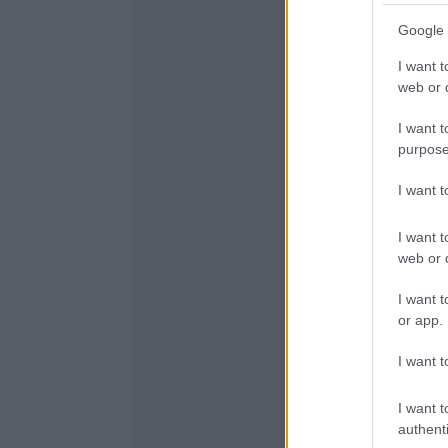
Google 
I want t
web or d
I want t
purpose
I want 
I want t
web or d
I want t
or app.
I want t
I want t
authenti