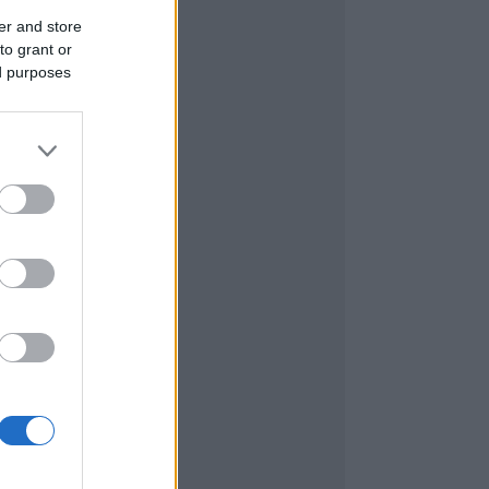
er and store
to grant or
ed purposes