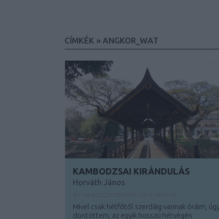
CÍMKÉK
»
ANGKOR_WAT
KAMBODZSAI KIRÁNDULÁS
Horváth János
BY:
VILÁGEGYETEMISTA
2019. MÁR 29.
Mivel csak hétfőtől szerdáig vannak óráim, úg
döntöttem, az egyik hosszú hétvégén