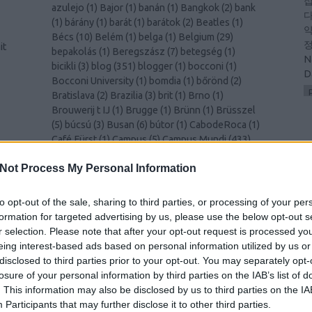
접
azulejo
(
1
)
Bajor
(
1
)
banán
(
1
)
Bangkok
(
2
)
bank
다
(
1
)
bárány
(
1
)
barát
(
1
)
barátok
(
2
)
Beatles
(
1
)
약
Bécs
(
10
)
Belém
(
1
)
belga
(
1
)
Belgium
(
29
)
정
it
bepakolás
(
1
)
Beregszász
(
7
)
betegség
(
1
)
N
bicikli
(
3
)
blog
(
351
)
blogger
(
1
)
bocconi
(
1
)
D
Bocconi University
(
1
)
bomdia
(
1
)
bőrönd
(
2
)
Bratislava
(
2
)
Brazilia
(
3
)
brit
(
1
)
Brno
(
1
)
Brouwerij t IJ
(
1
)
Brugge
(
1
)
Brünn
(
1
)
Brüsszel
(
5
)
búcsú
(
3
)
Busan
(
6
)
bútor
(
1
)
CabodeRoca
(
1
)
Café Fürst
(
1
)
Campus
(
5
)
Campus Mundi
(
433
)
és
Campus Mundi freemover
(
1
)
cantus
(
1
)
card
(
1
)
00
)
E
Not Process My Personal Information
celebration
(
1
)
CEMS
(
2
)
Cezanne
(
1
)
challenge
(
1
)
cheers
(
1
)
Chiang Mai
(
1
)
Chicago
(
1
)
chili
(
2
)
Christmas
(
1
)
christmas
(
1
)
ciao
(
1
)
Cinque Terre
to opt-out of the sale, sharing to third parties, or processing of your per
k
(
1
)
Como
(
1
)
család
(
1
)
Csehország
(
1
)
csiga
(
1
)
formation for targeted advertising by us, please use the below opt-out s
csípős
(
1
)
csomagolás
(
1
)
cukornád
(
1
)
Dánia
(
4
)
r selection. Please note that after your opt-out request is processed y
Dél-Korea
(
11
)
Déva
(
1
)
Donaustauf
(
1
)
drink
eing interest-based ads based on personal information utilized by us or
(
2
)
durian
(
1
)
Edinburgh
(
8
)
edzés
(
1
)
disclosed to third parties prior to your opt-out. You may separately opt-
y
egészségügy
(
1
)
egyenruha
(
1
)
Egyesült
losure of your personal information by third parties on the IAB’s list of
)
Királyság
(
2
)
Egyetem
(
1
)
egyetem
(
3
)
. This information may also be disclosed by us to third parties on the
IA
–
egyetemista
(
429
)
egyetemi élet
(
4
)
Egyiptom
Participants
that may further disclose it to other third parties.