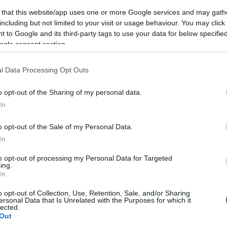
(
2
)
építészet
(
1
)
építkezés
(
1
)
Erasmus
(
1
)
 that this website/app uses one or more Google services and may gath
Erdély
(
1
)
ESN
(
1
)
Észtország
(
14
)
észt nyelv
including but not limited to your visit or usage behaviour. You may click 
(
3
)
étel
(
4
)
etikett
(
1
)
Európa
(
1
)
 to Google and its third-party tags to use your data for below specifi
EurópaiParlament
(
1
)
Évi
(
22
)
fagyizó
(
1
)
ogle consent section.
fagylalt
(
1
)
fáklya
(
1
)
félév
(
1
)
felhívás
(
1
)
felvonulás
(
1
)
feminizmus
(
1
)
fenntarthatóság
(
1
)
festészet
(
2
)
festmény
(
2
)
Finnország
(
5
)
l Data Processing Opt Outs
finnugor
(
1
)
Firenze
(
12
)
Florida
(
1
)
foci
(
1
)
főiskola
(
1
)
fóka
(
1
)
food
(
3
)
football
(
1
)
o opt-out of the Sharing of my personal data.
forraltbor
(
1
)
forrócsoki
(
1
)
főzés
(
1
)
In
Franciaország
(
23
)
freemover
(
4
)
friends
(
1
)
futóverseny
(
1
)
gasztro
(
1
)
gasztronómia
(
6
)
o opt-out of the Sale of my Personal Data.
Gedser
(
1
)
Gent
(
7
)
gleccser
(
1
)
GoldenWeek
(
1
)
In
goodbye
(
1
)
Göteborg
(
1
)
Grand Canyon
(
1
)
Greta Thunberg
(
1
)
Groningen
(
1
)
Grönland
(
15
)
to opt-out of processing my Personal Data for Targeted
Grúzia
(
1
)
Gyeongbokgung palota
(
1
)
ing.
Gyeongbokgung Palota
(
1
)
gym
(
1
)
gyógyszer
In
(
1
)
hallgató
(
1
)
Hamburg
(
1
)
hamburger
(
1
)
o opt-out of Collection, Use, Retention, Sale, and/or Sharing
hamburgernap
(
1
)
hanbok
(
1
)
Hanoi
(
1
)
Harry
ersonal Data that Is Unrelated with the Purposes for which it
Potter
(
2
)
Hawaii
(
1
)
Helsinki
(
1
)
hó
(
2
)
hockey
lected.
(
1
)
hoki
(
1
)
holland
(
1
)
Hollandia
(
2
)
Hong Kong
Out
(
11
)
Honvágy
(
1
)
honvágy
(
1
)
hostel
(
1
)
Húsvét