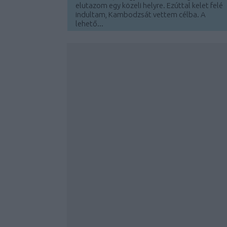
elutazom egy közeli helyre. Ezúttal kelet felé
indultam, Kambodzsát vettem célba. A
lehető...