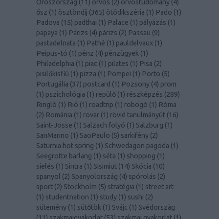
Oroszország
(
11
)
orvos
(
2
)
orvostudomány
(
4
)
ősz
(
1
)
ösztöndíj
(
365
)
ötödikszéria
(
1
)
Pado
(
1
)
Padova
(
15
)
padthai
(
1
)
Palace
(
1
)
pályázás
(
1
)
papaya
(
1
)
Párizs
(
4
)
párizs
(
2
)
Passau
(
9
)
pastadelnata
(
1
)
Pathé
(
1
)
pauldelvaux
(
1
)
Peipus-tó
(
1
)
pénz
(
4
)
pénzügyek
(
1
)
Philadelphia
(
1
)
piac
(
1
)
pilates
(
1
)
Pisa
(
2
)
pisilőkisfiú
(
1
)
pizza
(
1
)
Pompei
(
1
)
Porto
(
5
)
Portugália
(
37
)
postcard
(
1
)
Pozsony
(
4
)
prom
(
1
)
pszichológia
(
1
)
repülő
(
1
)
részképzés
(
289
)
Ringló
(
1
)
Rió
(
1
)
roadtrip
(
1
)
robogó
(
1
)
Róma
(
2
)
Románia
(
1
)
rovar
(
1
)
rövid tanulmányút
(
16
)
Saint-Josse
(
1
)
Salzach folyó
(
1
)
Salzburg
(
1
)
SanMarino
(
1
)
SaoPaulo
(
5
)
sarkifény
(
2
)
Saturnia hot spring
(
1
)
Schwedagon pagoda
(
1
)
Seegrotte barlang
(
1
)
séta
(
1
)
shopping
(
1
)
síelés
(
1
)
Sintra
(
1
)
Sisimiut
(
14
)
Skócia
(
10
)
spanyol
(
2
)
Spanyolország
(
4
)
spórolás
(
2
)
sport
(
2
)
Stockholm
(
5
)
stratégia
(
1
)
street art
(
1
)
studentnation
(
1
)
study
(
1
)
sushi
(
2
)
sütemény
(
1
)
sütőtök
(
1
)
Svájc
(
1
)
Svédország
(
11
)
szakmaigyakorlat
(
53
)
szakmai gyakorlat
(
1
)