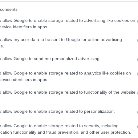
(
3
)
Hwaseong Fortress
(
1
)
idegennyelv
(
2
)
Ikea
consents
(
1
)
illem
(
1
)
Indonézia
(
3
)
Inodnézia
(
2
)
Írország
(
1
)
ismerkedés
(
1
)
iszlám
(
1
)
Isztambul
(
6
)
ital
(
2
)
o allow Google to enable storage related to advertising like cookies on
Izland
(
4
)
Jakarta
(
16
)
Japán
(
14
)
játék
(
1
)
evice identifiers in apps.
jégkorong
(
1
)
Joplin
(
2
)
Jordánia
(
15
)
Jyväskyä
(
1
)
kaland
(
1
)
Kambvodzsa
(
1
)
kampusz
(
2
)
o allow my user data to be sent to Google for online advertising
Kanada
(
10
)
Karácsony
(
2
)
karácsony
(
7
)
s.
karácsonyivásár
(
2
)
Karib-tenger
(
1
)
karnevál
(
1
)
Kárpátalja
(
3
)
kártya
(
1
)
kastélyok
(
1
)
kávé
(
2
)
to allow Google to send me personalized advertising.
képeslap
(
1
)
képregény
(
1
)
képregényfesztivál
(
1
)
képzőművészet
(
1
)
kerékpár
(
1
)
kert
(
1
)
o allow Google to enable storage related to analytics like cookies on
kézilabda
(
1
)
kiállítás
(
3
)
kihívás
(
1
)
Kína
(
8
)
evice identifiers in apps.
kirándulás
(
2
)
kiutazás
(
1
)
kollégium
(
1
)
Kolozsvár
(
1
)
Kolumbia
(
13
)
kommunikáció
(
1
)
o allow Google to enable storage related to functionality of the website
konferencia
(
2
)
könyv
(
1
)
könyvtár
(
1
)
környezettudatosság
(
1
)
koronavírus
(
1
)
Közel-Kelet
(
1
)
közlekedés
(
8
)
Krasznojarszk
o allow Google to enable storage related to personalization.
(
11
)
külföldi félév
(
354
)
kultúrsokk
(
1
)
kurzus
(
2
)
kutatás
(
4
)
lakhatás
(
4
)
legenda
(
1
)
o allow Google to enable storage related to security, including
Leidsepleinen
(
1
)
lemez
(
1
)
lengyel
(
2
)
cation functionality and fraud prevention, and other user protection.
Lengyelország
(
8
)
levelek
(
1
)
lifelong learning