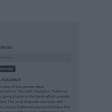
ERESÉS
LOGAJÁNLÓ
e Story of Your Lavender Wand
elcome to The Celtic Navigator. Thank you
or giving a home to this handcrafted Lavender
and. This small keepsake was made with
are, using a traditional weaving technique that