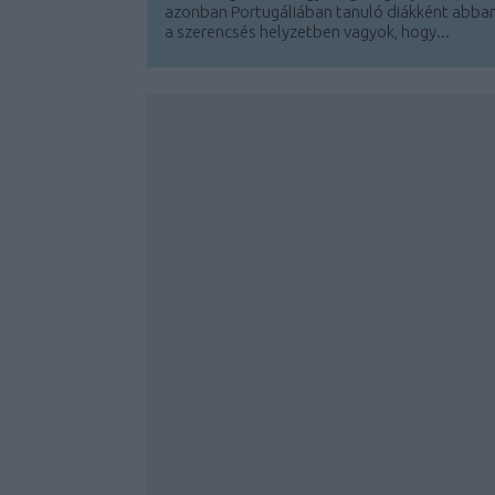
azonban Portugáliában tanuló diákként abba
a szerencsés helyzetben vagyok, hogy...