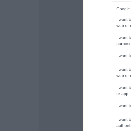
Google 
I want t
web or d
I want t
purpose
I want 
I want t
web or d
I want t
or app.
I want t
I want t
authenti