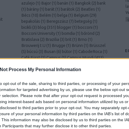
h
azulejo
(
1
)
Bajor
(
1
)
banán
(
1
)
Bangkok
(
2
)
bank
l
(
1
)
bárány
(
1
)
barát
(
1
)
barátok
(
2
)
Beatles
(
1
)
W
Bécs
(
10
)
Belém
(
1
)
belga
(
1
)
Belgium
(
29
)
it
bepakolás
(
1
)
Beregszász
(
7
)
betegség
(
1
)
bicikli
(
3
)
blog
(
351
)
blogger
(
1
)
bocconi
(
1
)
Bocconi University
(
1
)
bomdia
(
1
)
bőrönd
(
2
)
Bratislava
(
2
)
Brazilia
(
3
)
brit
(
1
)
Brno
(
1
)
Brouwerij t IJ
(
1
)
Brugge
(
1
)
Brünn
(
1
)
Brüsszel
E
(
5
)
búcsú
(
3
)
Busan
(
6
)
bútor
(
1
)
CabodeRoca
(
1
)
Café Fürst
(
1
)
Campus
(
5
)
Campus Mundi
(
433
)
és
Campus Mundi freemover
(
1
)
cantus
(
1
)
card
(
1
)
00
)
Not Process My Personal Information
celebration
(
1
)
CEMS
(
2
)
Cezanne
(
1
)
challenge
(
1
)
cheers
(
1
)
Chiang Mai
(
1
)
Chicago
(
1
)
chili
(
2
)
Christmas
(
1
)
christmas
(
1
)
ciao
(
1
)
Cinque Terre
to opt-out of the sale, sharing to third parties, or processing of your per
k
(
1
)
Como
(
1
)
család
(
1
)
Csehország
(
1
)
csiga
(
1
)
formation for targeted advertising by us, please use the below opt-out s
csípős
(
1
)
csomagolás
(
1
)
cukornád
(
1
)
Dánia
(
4
)
r selection. Please note that after your opt-out request is processed y
Dél-Korea
(
11
)
Déva
(
1
)
Donaustauf
(
1
)
drink
eing interest-based ads based on personal information utilized by us or
(
2
)
durian
(
1
)
Edinburgh
(
8
)
edzés
(
1
)
disclosed to third parties prior to your opt-out. You may separately opt-
y
egészségügy
(
1
)
egyenruha
(
1
)
Egyesült
losure of your personal information by third parties on the IAB’s list of
)
Királyság
(
2
)
Egyetem
(
1
)
egyetem
(
3
)
. This information may also be disclosed by us to third parties on the
IA
–
egyetemista
(
429
)
egyetemi élet
(
4
)
Egyiptom
Participants
that may further disclose it to other third parties.