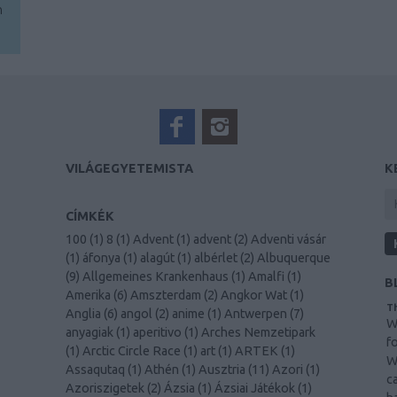
n
VILÁGEGYETEMISTA
K
CÍMKÉK
100
(
1
)
8
(
1
)
Advent
(
1
)
advent
(
2
)
Adventi vásár
(
1
)
áfonya
(
1
)
alagút
(
1
)
albérlet
(
2
)
Albuquerque
(
9
)
Allgemeines Krankenhaus
(
1
)
Amalfi
(
1
)
B
Amerika
(
6
)
Amszterdam
(
2
)
Angkor Wat
(
1
)
Th
Anglia
(
6
)
angol
(
2
)
anime
(
1
)
Antwerpen
(
7
)
W
anyagiak
(
1
)
aperitivo
(
1
)
Arches Nemzetipark
f
(
1
)
Arctic Circle Race
(
1
)
art
(
1
)
ARTEK
(
1
)
W
Assaqutaq
(
1
)
Athén
(
1
)
Ausztria
(
11
)
Azori
(
1
)
c
Azoriszigetek
(
2
)
Ázsia
(
1
)
Ázsiai Játékok
(
1
)