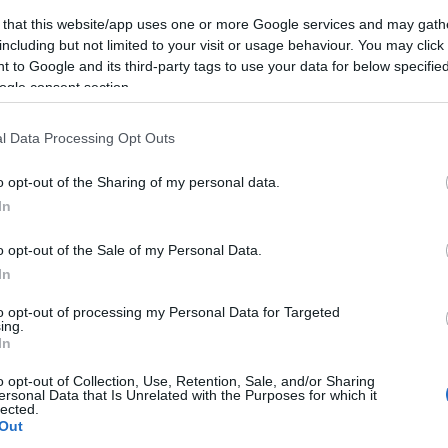
(
2
)
építészet
(
1
)
építkezés
(
1
)
Erasmus
(
1
)
 that this website/app uses one or more Google services and may gath
Erdély
(
1
)
ESN
(
1
)
Észtország
(
14
)
észt nyelv
including but not limited to your visit or usage behaviour. You may click 
(
3
)
étel
(
4
)
etikett
(
1
)
Európa
(
1
)
 to Google and its third-party tags to use your data for below specifi
EurópaiParlament
(
1
)
Évi
(
22
)
fagyizó
(
1
)
ogle consent section.
fagylalt
(
1
)
fáklya
(
1
)
félév
(
1
)
felhívás
(
1
)
felvonulás
(
1
)
feminizmus
(
1
)
fenntarthatóság
(
1
)
festészet
(
2
)
festmény
(
2
)
Finnország
(
5
)
l Data Processing Opt Outs
finnugor
(
1
)
Firenze
(
12
)
Florida
(
1
)
foci
(
1
)
főiskola
(
1
)
fóka
(
1
)
food
(
3
)
football
(
1
)
o opt-out of the Sharing of my personal data.
forraltbor
(
1
)
forrócsoki
(
1
)
főzés
(
1
)
In
Franciaország
(
23
)
freemover
(
4
)
friends
(
1
)
futóverseny
(
1
)
gasztro
(
1
)
gasztronómia
(
6
)
o opt-out of the Sale of my Personal Data.
Gedser
(
1
)
Gent
(
7
)
gleccser
(
1
)
GoldenWeek
(
1
)
In
goodbye
(
1
)
Göteborg
(
1
)
Grand Canyon
(
1
)
Greta Thunberg
(
1
)
Groningen
(
1
)
Grönland
(
15
)
to opt-out of processing my Personal Data for Targeted
Grúzia
(
1
)
Gyeongbokgung palota
(
1
)
ing.
Gyeongbokgung Palota
(
1
)
gym
(
1
)
gyógyszer
In
(
1
)
hallgató
(
1
)
Hamburg
(
1
)
hamburger
(
1
)
o opt-out of Collection, Use, Retention, Sale, and/or Sharing
hamburgernap
(
1
)
hanbok
(
1
)
Hanoi
(
1
)
Harry
ersonal Data that Is Unrelated with the Purposes for which it
Potter
(
2
)
Hawaii
(
1
)
Helsinki
(
1
)
hó
(
2
)
hockey
lected.
(
1
)
hoki
(
1
)
holland
(
1
)
Hollandia
(
2
)
Hong Kong
Out
(
11
)
honvágy
(
1
)
Honvágy
(
1
)
hostel
(
1
)
Húsvét