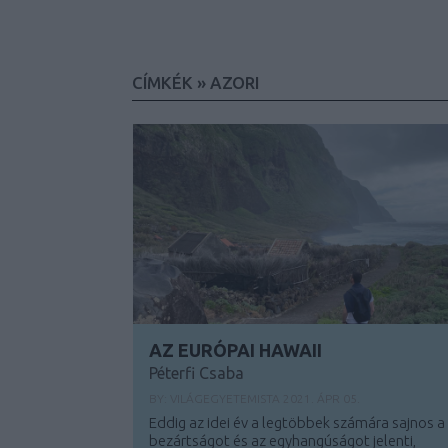
CÍMKÉK
»
AZORI
AZ EURÓPAI HAWAII
Péterfi Csaba
BY:
VILÁGEGYETEMISTA
2021. ÁPR 05.
Eddig az idei év a legtöbbek számára sajnos a
bezártságot és az egyhangúságot jelenti,