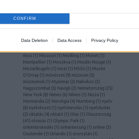
(
1
)
Lisszabon
(
14
)
Liverpool
(
1
)
LochNess
(
1
)
Lolita
(
2
)
Lotte World Tower
(
1
)
Louvre
(
1
)
Lugano
(
1
)
Macerata
(
1
)
madár
(
1
)
madarak
(
1
)
CONFIRM
Madeira
(
1
)
Malmö
(
1
)
Manet
(
1
)
manga
(
1
)
mangó
(
2
)
MarioKart
(
1
)
marketing
(
1
)
Marsrutka
(
1
)
McGill Egyetem
(
8
)
Medellín
(
1
)
MedUni
Data Deletion
Data Access
Privacy Policy
Wien
(
1
)
mértékegységek
(
1
)
Miami
(
1
)
Milánó
(
5
)
Milano
(
2
)
milliomos
(
1
)
Mirabell kastély
(
1
)
miso
(
1
)
Missouri
(
1
)
Mödling
(
1
)
Monet
(
1
)
Montpellier
(
1
)
Moszkva
(
1
)
Moulin Rouge
(
1
)
Mozartkugeln
(
1
)
mozi
(
1
)
MSSU
(
1
)
Musée
D’Orsay
(
1
)
művészet
(
9
)
múzeum
(
5
)
múzeumok
(
1
)
Myanmar
(
2
)
Nabokov
(
3
)
Nagyszombat
(
5
)
Navigli
(
2
)
Németország
(
25
)
New York
(
8
)
Nimes
(
6
)
Nímes
(
1
)
Nizza
(
1
)
Normandia
(
2
)
Norvégia
(
4
)
Nürnberg
(
1
)
nyelv
(
6
)
nyelvészet
(
1
)
nyelvtanulás
(
1
)
nyelvtudás
(
2
)
oktatás
(
4
)
oktató
(
1
)
Olas
(
1
)
Olaszország
(
41
)
olvasás
(
1
)
Olympic Park
(
1
)
önkénteskedés
(
1
)
önkéntesség
(
1
)
online
(
3
)
Oostende
(
1
)
Orlando
(
1
)
ororszlán
(
1
)