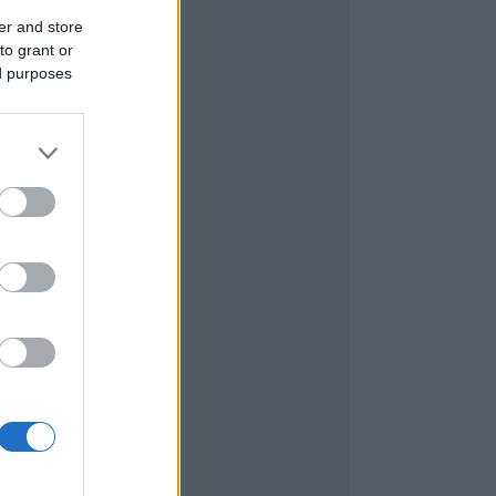
er and store
to grant or
ed purposes