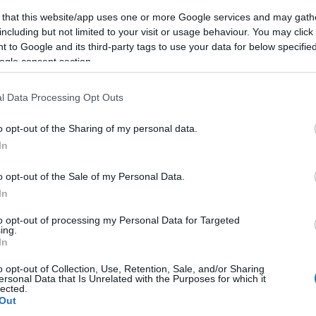
(
2
)
építészet
(
1
)
építkezés
(
1
)
Erasmus
(
1
)
 that this website/app uses one or more Google services and may gath
Erdély
(
1
)
ESN
(
1
)
Észtország
(
14
)
észt nyelv
including but not limited to your visit or usage behaviour. You may click 
(
3
)
étel
(
4
)
etikett
(
1
)
Európa
(
1
)
 to Google and its third-party tags to use your data for below specifi
EurópaiParlament
(
1
)
Évi
(
22
)
fagyizó
(
1
)
ogle consent section.
fagylalt
(
1
)
fáklya
(
1
)
félév
(
1
)
felhívás
(
1
)
felvonulás
(
1
)
feminizmus
(
1
)
fenntarthatóság
(
1
)
festészet
(
2
)
festmény
(
2
)
Finnország
(
5
)
l Data Processing Opt Outs
finnugor
(
1
)
Firenze
(
12
)
Florida
(
1
)
foci
(
1
)
főiskola
(
1
)
fóka
(
1
)
food
(
3
)
football
(
1
)
o opt-out of the Sharing of my personal data.
forraltbor
(
1
)
forrócsoki
(
1
)
főzés
(
1
)
In
Franciaország
(
23
)
freemover
(
4
)
friends
(
1
)
futóverseny
(
1
)
gasztro
(
1
)
gasztronómia
(
6
)
o opt-out of the Sale of my Personal Data.
Gedser
(
1
)
Gent
(
7
)
gleccser
(
1
)
GoldenWeek
(
1
)
In
goodbye
(
1
)
Göteborg
(
1
)
Grand Canyon
(
1
)
Greta Thunberg
(
1
)
Groningen
(
1
)
Grönland
(
15
)
to opt-out of processing my Personal Data for Targeted
Grúzia
(
1
)
Gyeongbokgung palota
(
1
)
ing.
Gyeongbokgung Palota
(
1
)
gym
(
1
)
gyógyszer
In
(
1
)
hallgató
(
1
)
Hamburg
(
1
)
hamburger
(
1
)
o opt-out of Collection, Use, Retention, Sale, and/or Sharing
hamburgernap
(
1
)
hanbok
(
1
)
Hanoi
(
1
)
Harry
ersonal Data that Is Unrelated with the Purposes for which it
Potter
(
2
)
Hawaii
(
1
)
Helsinki
(
1
)
hó
(
2
)
hockey
lected.
(
1
)
hoki
(
1
)
holland
(
1
)
Hollandia
(
2
)
Hong Kong
Out
(
11
)
Honvágy
(
1
)
honvágy
(
1
)
hostel
(
1
)
Húsvét