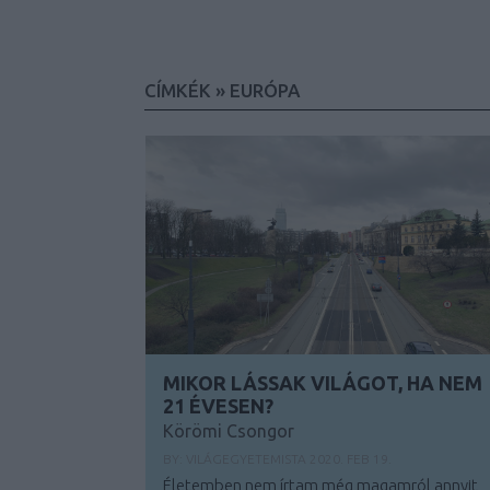
CÍMKÉK
»
EURÓPA
MIKOR LÁSSAK VILÁGOT, HA NEM
21 ÉVESEN?
Körömi Csongor
BY:
VILÁGEGYETEMISTA
2020. FEB 19.
Életemben nem írtam még magamról annyit,