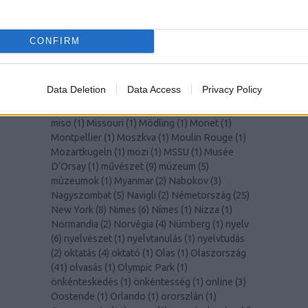
(
1
)
Lisszabon
(
14
)
Liverpool
(
1
)
LochNess
(
1
)
Lolita
(
2
)
Lotte World Tower
(
1
)
Louvre
(
1
)
Lugano
(
1
)
Macerata
(
1
)
madár
(
1
)
madarak
(
1
)
CONFIRM
Madeira
(
1
)
Malmö
(
1
)
Manet
(
1
)
manga
(
1
)
mangó
(
2
)
MarioKart
(
1
)
marketing
(
1
)
Marsrutka
(
1
)
McGill Egyetem
(
8
)
Medellín
(
1
)
MedUni
Data Deletion
Data Access
Privacy Policy
Wien
(
1
)
mértékegységek
(
1
)
Miami
(
1
)
Milano
(
2
)
Milánó
(
5
)
milliomos
(
1
)
Mirabell kastély
(
1
)
miso
(
1
)
Missouri
(
1
)
Mödling
(
1
)
Monet
(
1
)
Montpellier
(
1
)
Moszkva
(
1
)
Moulin Rouge
(
1
)
Mozartkugeln
(
1
)
mozi
(
1
)
MSSU
(
1
)
Musée
D’Orsay
(
1
)
művészet
(
9
)
múzeum
(
5
)
múzeumok
(
1
)
Myanmar
(
2
)
Nabokov
(
3
)
Nagyszombat
(
5
)
Navigli
(
2
)
Németország
(
25
)
New York
(
8
)
Nimes
(
6
)
Nímes
(
1
)
Nizza
(
1
)
Normandia
(
2
)
Norvégia
(
4
)
Nürnberg
(
1
)
nyelv
(
6
)
nyelvészet
(
1
)
nyelvtanulás
(
1
)
nyelvtudás
(
2
)
oktatás
(
4
)
oktató
(
1
)
Olas
(
1
)
Olaszország
(
41
)
olvasás
(
1
)
Olympic Park
(
1
)
önkénteskedés
(
1
)
önkéntesség
(
1
)
online
(
3
)
Oostende
(
1
)
Orlando
(
1
)
ororszlán
(
1
)