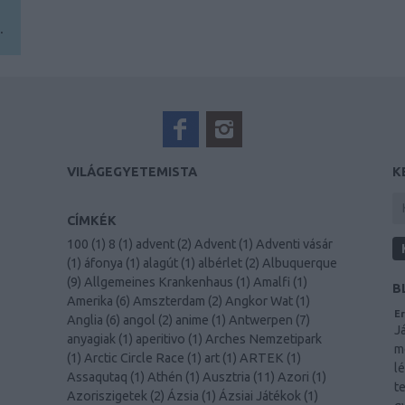
.
VILÁGEGYETEMISTA
K
CÍMKÉK
100
(
1
)
8
(
1
)
advent
(
2
)
Advent
(
1
)
Adventi vásár
(
1
)
áfonya
(
1
)
alagút
(
1
)
albérlet
(
2
)
Albuquerque
(
9
)
Allgemeines Krankenhaus
(
1
)
Amalfi
(
1
)
B
Amerika
(
6
)
Amszterdam
(
2
)
Angkor Wat
(
1
)
Er
Anglia
(
6
)
angol
(
2
)
anime
(
1
)
Antwerpen
(
7
)
J
anyagiak
(
1
)
aperitivo
(
1
)
Arches Nemzetipark
m
(
1
)
Arctic Circle Race
(
1
)
art
(
1
)
ARTEK
(
1
)
l
Assaqutaq
(
1
)
Athén
(
1
)
Ausztria
(
11
)
Azori
(
1
)
t
Azoriszigetek
(
2
)
Ázsia
(
1
)
Ázsiai Játékok
(
1
)