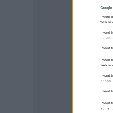
Google 
I want t
web or d
I want t
purpose
I want 
I want t
web or d
I want t
or app.
I want t
I want t
authenti