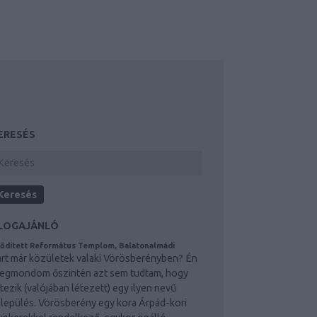
ERESÉS
LOGAJÁNLÓ
ődített Református Templom, Balatonalmádi
árt már közületek valaki Vörösberényben? Én
egmondom őszintén azt sem tudtam, hogy
étezik (valójában létezett) egy ilyen nevű
elepülés. Vörösberény egy kora Árpád-kori