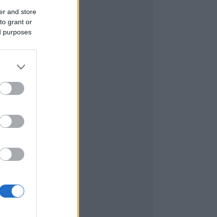
er and store
to grant or
ed purposes