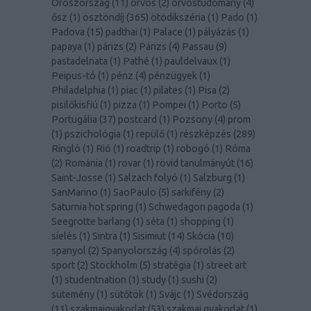
Oroszország
(
11
)
orvos
(
2
)
orvostudomány
(
4
)
ősz
(
1
)
ösztöndíj
(
365
)
ötödikszéria
(
1
)
Pado
(
1
)
Padova
(
15
)
padthai
(
1
)
Palace
(
1
)
pályázás
(
1
)
papaya
(
1
)
párizs
(
2
)
Párizs
(
4
)
Passau
(
9
)
pastadelnata
(
1
)
Pathé
(
1
)
pauldelvaux
(
1
)
Peipus-tó
(
1
)
pénz
(
4
)
pénzügyek
(
1
)
Philadelphia
(
1
)
piac
(
1
)
pilates
(
1
)
Pisa
(
2
)
pisilőkisfiú
(
1
)
pizza
(
1
)
Pompei
(
1
)
Porto
(
5
)
Portugália
(
37
)
postcard
(
1
)
Pozsony
(
4
)
prom
(
1
)
pszichológia
(
1
)
repülő
(
1
)
részképzés
(
289
)
Ringló
(
1
)
Rió
(
1
)
roadtrip
(
1
)
robogó
(
1
)
Róma
(
2
)
Románia
(
1
)
rovar
(
1
)
rövid tanulmányút
(
16
)
Saint-Josse
(
1
)
Salzach folyó
(
1
)
Salzburg
(
1
)
SanMarino
(
1
)
SaoPaulo
(
5
)
sarkifény
(
2
)
Saturnia hot spring
(
1
)
Schwedagon pagoda
(
1
)
Seegrotte barlang
(
1
)
séta
(
1
)
shopping
(
1
)
síelés
(
1
)
Sintra
(
1
)
Sisimiut
(
14
)
Skócia
(
10
)
spanyol
(
2
)
Spanyolország
(
4
)
spórolás
(
2
)
sport
(
2
)
Stockholm
(
5
)
stratégia
(
1
)
street art
(
1
)
studentnation
(
1
)
study
(
1
)
sushi
(
2
)
sütemény
(
1
)
sütőtök
(
1
)
Svájc
(
1
)
Svédország
(
11
)
szakmaigyakorlat
(
53
)
szakmai gyakorlat
(
1
)