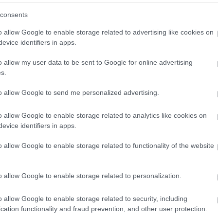
(
3
)
Hwaseong Fortress
(
1
)
idegennyelv
(
2
)
Ikea
consents
(
1
)
illem
(
1
)
Indonézia
(
3
)
Inodnézia
(
2
)
Írország
(
1
)
ismerkedés
(
1
)
iszlám
(
1
)
Isztambul
(
6
)
ital
(
2
)
o allow Google to enable storage related to advertising like cookies on
Izland
(
4
)
Jakarta
(
16
)
Japán
(
14
)
játék
(
1
)
evice identifiers in apps.
jégkorong
(
1
)
Joplin
(
2
)
Jordánia
(
15
)
Jyväskyä
(
1
)
kaland
(
1
)
Kambvodzsa
(
1
)
kampusz
(
2
)
o allow my user data to be sent to Google for online advertising
Kanada
(
10
)
Karácsony
(
2
)
karácsony
(
7
)
s.
karácsonyivásár
(
2
)
Karib-tenger
(
1
)
karnevál
(
1
)
Kárpátalja
(
3
)
kártya
(
1
)
kastélyok
(
1
)
kávé
(
2
)
to allow Google to send me personalized advertising.
képeslap
(
1
)
képregény
(
1
)
képregényfesztivál
(
1
)
képzőművészet
(
1
)
kerékpár
(
1
)
kert
(
1
)
o allow Google to enable storage related to analytics like cookies on
kézilabda
(
1
)
kiállítás
(
3
)
kihívás
(
1
)
Kína
(
8
)
evice identifiers in apps.
kirándulás
(
2
)
kiutazás
(
1
)
kollégium
(
1
)
Kolozsvár
(
1
)
Kolumbia
(
13
)
kommunikáció
(
1
)
o allow Google to enable storage related to functionality of the website
konferencia
(
2
)
könyv
(
1
)
könyvtár
(
1
)
környezettudatosság
(
1
)
koronavírus
(
1
)
Közel-Kelet
(
1
)
közlekedés
(
8
)
Krasznojarszk
o allow Google to enable storage related to personalization.
(
11
)
külföldi félév
(
354
)
kultúrsokk
(
1
)
kurzus
(
2
)
kutatás
(
4
)
lakhatás
(
4
)
legenda
(
1
)
o allow Google to enable storage related to security, including
Leidsepleinen
(
1
)
lemez
(
1
)
lengyel
(
2
)
cation functionality and fraud prevention, and other user protection.
Lengyelország
(
8
)
levelek
(
1
)
lifelong learning