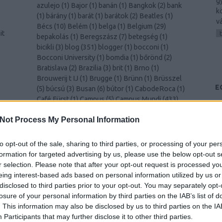
g
azulejo
(
1
)
Bajor
(
1
)
banán
(
1
)
Bangkok
(
2
)
bank
k
(
1
)
bárány
(
1
)
barát
(
1
)
barátok
(
2
)
Beatles
(
1
)
v
Bécs
(
10
)
Belém
(
1
)
belga
(
1
)
Belgium
(
29
)
it
bepakolás
(
1
)
Beregszász
(
7
)
betegség
(
1
)
bicikli
(
3
)
blog
(
351
)
blogger
(
1
)
bocconi
(
1
)
Bocconi University
(
1
)
bomdia
(
1
)
bőrönd
(
2
)
Bratislava
(
2
)
Brazilia
(
3
)
brit
(
1
)
Brno
(
1
)
Brouwerij t IJ
(
1
)
Brugge
(
1
)
Brünn
(
1
)
Brüsszel
E
(
5
)
búcsú
(
3
)
Busan
(
6
)
bútor
(
1
)
CabodeRoca
(
1
)
Café Fürst
(
1
)
Campus
(
5
)
Campus Mundi
(
433
)
és
Campus Mundi freemover
(
1
)
cantus
(
1
)
card
(
1
)
00
)
Not Process My Personal Information
celebration
(
1
)
CEMS
(
2
)
Cezanne
(
1
)
challenge
(
1
)
cheers
(
1
)
Chiang Mai
(
1
)
Chicago
(
1
)
chili
(
2
)
Christmas
(
1
)
christmas
(
1
)
ciao
(
1
)
Cinque Terre
to opt-out of the sale, sharing to third parties, or processing of your per
k
(
1
)
Como
(
1
)
család
(
1
)
Csehország
(
1
)
csiga
(
1
)
formation for targeted advertising by us, please use the below opt-out s
csípős
(
1
)
csomagolás
(
1
)
cukornád
(
1
)
Dánia
(
4
)
r selection. Please note that after your opt-out request is processed y
Dél-Korea
(
11
)
Déva
(
1
)
Donaustauf
(
1
)
drink
eing interest-based ads based on personal information utilized by us or
(
2
)
durian
(
1
)
Edinburgh
(
8
)
edzés
(
1
)
disclosed to third parties prior to your opt-out. You may separately opt-
y
egészségügy
(
1
)
egyenruha
(
1
)
Egyesült
losure of your personal information by third parties on the IAB’s list of
)
Királyság
(
2
)
Egyetem
(
1
)
egyetem
(
3
)
. This information may also be disclosed by us to third parties on the
IA
–
egyetemista
(
429
)
egyetemi élet
(
4
)
Egyiptom
Participants
that may further disclose it to other third parties.