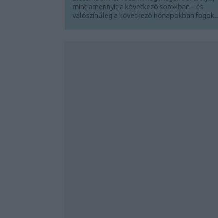
mint amennyit a következő sorokban – és
valószínűleg a következő hónapokban fogok..