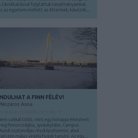
s távoktatással folytattuk tanulmányainkat,
s az egyetem mellett az éttermek, kávézók...
INDULHAT A FINN FÉLÉV!
Mészáros Anna
BY:
VILÁGEGYETEMISTA
2020. FEB 28.
Nem sokkal több, mint egy hónapja érkeztem
meg Finnországba, Jyväskyläbe, Campus
undi ösztöndíjas részképzésemre, ahol
gészen május végéig fogok tanulni. Az egy...