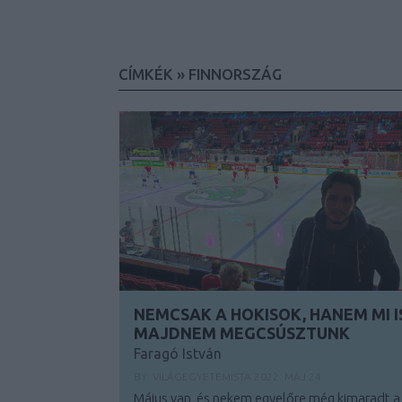
CÍMKÉK
»
FINNORSZÁG
NEMCSAK A HOKISOK, HANEM MI I
MAJDNEM MEGCSÚSZTUNK
Faragó István
BY:
VILÁGEGYETEMISTA
2022. MÁJ 24.
Május van, és nekem egyelőre még kimaradt a