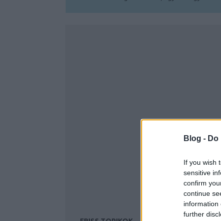
Blog -
Do 
If you wish 
sensitive in
confirm you
continue se
information 
further disc