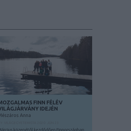
MOZGALMAS FINN FÉLÉV
VILÁGJÁRVÁNY IDEJÉN
Mészáros Anna
Y:
VILÁGEGYETEMISTA
2020. JÚN 23.
Március közepétől kezdődően Finnországban