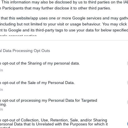
f
. This information may also be disclosed by us to third parties on the
IA
Bécs
(
10
)
Belém
(
1
)
belga
(
1
)
Belgium
(
29
)
s
Participants
that may further disclose it to other third parties.
it
bepakolás
(
1
)
Beregszász
(
7
)
betegség
(
1
)
bicikli
(
3
)
blog
(
351
)
blogger
(
1
)
bocconi
(
1
)
 that this website/app uses one or more Google services and may gath
Bocconi University
(
1
)
bomdia
(
1
)
bőrönd
(
2
)
including but not limited to your visit or usage behaviour. You may click 
Bratislava
(
2
)
Brazilia
(
3
)
brit
(
1
)
Brno
(
1
)
 to Google and its third-party tags to use your data for below specifi
Brouwerij t IJ
(
1
)
Brugge
(
1
)
Brünn
(
1
)
Brüsszel
ogle consent section.
(
5
)
búcsú
(
3
)
Busan
(
6
)
bútor
(
1
)
CabodeRoca
(
1
)
E
Café Fürst
(
1
)
Campus
(
5
)
Campus Mundi
(
433
)
l Data Processing Opt Outs
és
Campus Mundi freemover
(
1
)
cantus
(
1
)
card
(
1
)
00
)
celebration
(
1
)
CEMS
(
2
)
Cezanne
(
1
)
challenge
o opt-out of the Sharing of my personal data.
(
1
)
cheers
(
1
)
Chiang Mai
(
1
)
Chicago
(
1
)
chili
(
2
)
In
christmas
(
1
)
Christmas
(
1
)
ciao
(
1
)
Cinque Terre
k
(
1
)
Como
(
1
)
család
(
1
)
Csehország
(
1
)
csiga
(
1
)
o opt-out of the Sale of my Personal Data.
csípős
(
1
)
csomagolás
(
1
)
cukornád
(
1
)
Dánia
(
4
)
Dél-Korea
(
11
)
Déva
(
1
)
Donaustauf
(
1
)
drink
In
(
2
)
durian
(
1
)
Edinburgh
(
8
)
edzés
(
1
)
y
to opt-out of processing my Personal Data for Targeted
egészségügy
(
1
)
egyenruha
(
1
)
Egyesült
ing.
)
Királyság
(
2
)
Egyetem
(
1
)
egyetem
(
3
)
In
–
egyetemista
(
429
)
egyetemi élet
(
4
)
Egyiptom
(
2
)
építészet
(
1
)
építkezés
(
1
)
Erasmus
(
1
)
o opt-out of Collection, Use, Retention, Sale, and/or Sharing
ersonal Data that Is Unrelated with the Purposes for which it
Erdély
(
1
)
ESN
(
1
)
Észtország
(
14
)
észt nyelv
lected.