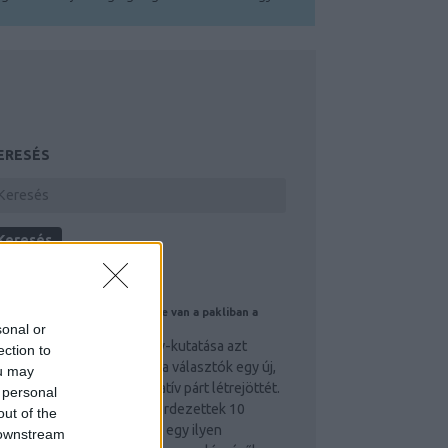
ERESÉS
LOGAJÁNLÓ
Fidesz pártszakadása is benne van a pakliban a
sonal or
dián felmérése szerint
 Medián friss közvélemény-kutatása azt
ection to
izsgálta, hogyan fogadnák a választók egy új,
ou may
érsékelt, polgári-konzervatív párt létrejöttét.
 personal
ann Endre szerint a megkérdezettek 10
out of the
zázaléka mondta azt, hogy egy ilyen
 downstream