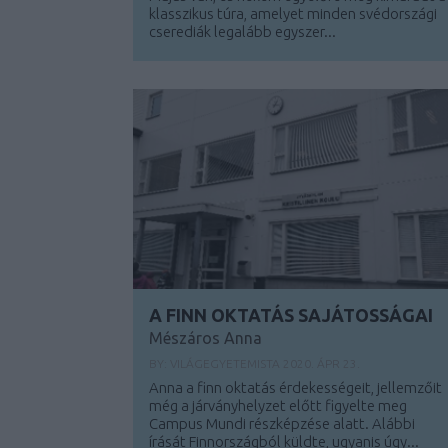
klasszikus túra, amelyet minden svédországi
cserediák legalább egyszer...
A FINN OKTATÁS SAJÁTOSSÁGAI
Mészáros Anna
BY:
VILÁGEGYETEMISTA
2020. ÁPR 23.
Anna a finn oktatás érdekességeit, jellemzőit
még a járványhelyzet előtt figyelte meg
Campus Mundi részképzése alatt. Alábbi
írását Finnországból küldte, ugyanis úgy...