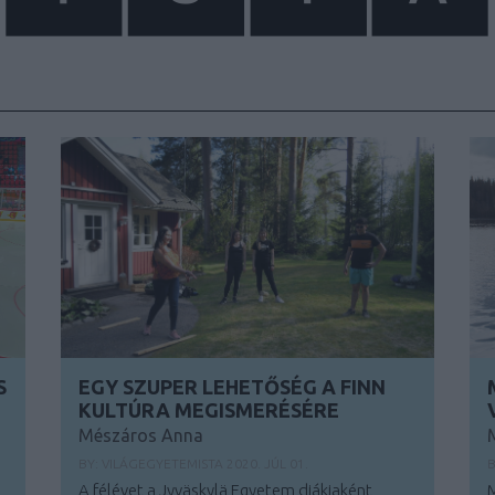
S
EGY SZUPER LEHETŐSÉG A FINN
KULTÚRA MEGISMERÉSÉRE
Mészáros Anna
BY:
VILÁGEGYETEMISTA
2020. JÚL 01.
B
A félévet a Jyväskylä Egyetem diákjaként