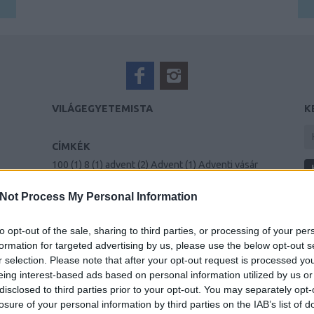
VILÁGEGYETEMISTA
K
CÍMKÉK
100
(
1
)
8
(
1
)
advent
(
2
)
Advent
(
1
)
Adventi vásár
(
1
)
áfonya
(
1
)
alagút
(
1
)
albérlet
(
2
)
Albuquerque
(
9
)
Allgemeines Krankenhaus
(
1
)
Amalfi
(
1
)
Not Process My Personal Information
B
Amerika
(
6
)
Amszterdam
(
2
)
Angkor Wat
(
1
)
A 
Anglia
(
6
)
angol
(
2
)
anime
(
1
)
Antwerpen
(
7
)
to opt-out of the sale, sharing to third parties, or processing of your per
Me
anyagiak
(
1
)
aperitivo
(
1
)
Arches Nemzetipark
A
formation for targeted advertising by us, please use the below opt-out s
(
1
)
Arctic Circle Race
(
1
)
art
(
1
)
ARTEK
(
1
)
v
r selection. Please note that after your opt-out request is processed y
Assaqutaq
(
1
)
Athén
(
1
)
Ausztria
(
11
)
Azori
(
1
)
m
eing interest-based ads based on personal information utilized by us or
Azoriszigetek
(
2
)
Ázsia
(
1
)
Ázsiai Játékok
(
1
)
H
disclosed to third parties prior to your opt-out. You may separately opt-
azulejo
(
1
)
Bajor
(
1
)
banán
(
1
)
Bangkok
(
2
)
bank
s
losure of your personal information by third parties on the IAB’s list of
(
1
)
bárány
(
1
)
barát
(
1
)
barátok
(
2
)
Beatles
(
1
)