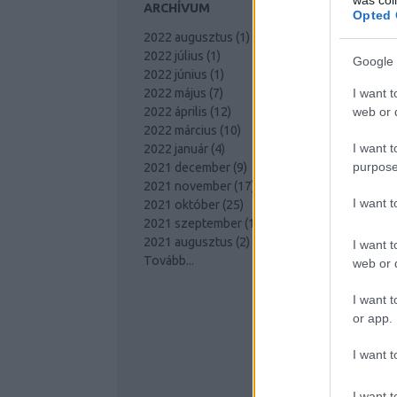
ARCHÍVUM
Opted 
2022 augusztus
(
1
)
2022 július
(
1
)
Google 
2022 június
(
1
)
I want t
2022 május
(
7
)
web or d
2022 április
(
12
)
2022 március
(
10
)
I want t
2022 január
(
4
)
purpose
2021 december
(
9
)
2021 november
(
17
)
I want 
2021 október
(
25
)
2021 szeptember
(
10
)
2021 augusztus
(
2
)
I want t
Tovább
...
web or d
I want t
or app.
I want t
I want t