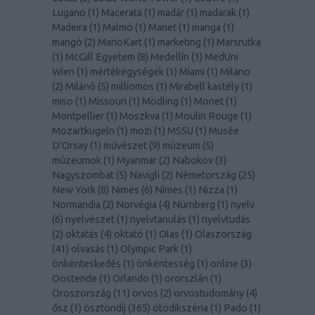
Lugano
(
1
)
Macerata
(
1
)
madár
(
1
)
madarak
(
1
)
Madeira
(
1
)
Malmö
(
1
)
Manet
(
1
)
manga
(
1
)
mangó
(
2
)
MarioKart
(
1
)
marketing
(
1
)
Marsrutka
(
1
)
McGill Egyetem
(
8
)
Medellín
(
1
)
MedUni
Wien
(
1
)
mértékegységek
(
1
)
Miami
(
1
)
Milano
(
2
)
Milánó
(
5
)
milliomos
(
1
)
Mirabell kastély
(
1
)
miso
(
1
)
Missouri
(
1
)
Mödling
(
1
)
Monet
(
1
)
Montpellier
(
1
)
Moszkva
(
1
)
Moulin Rouge
(
1
)
Mozartkugeln
(
1
)
mozi
(
1
)
MSSU
(
1
)
Musée
D’Orsay
(
1
)
művészet
(
9
)
múzeum
(
5
)
múzeumok
(
1
)
Myanmar
(
2
)
Nabokov
(
3
)
Nagyszombat
(
5
)
Navigli
(
2
)
Németország
(
25
)
New York
(
8
)
Nimes
(
6
)
Nímes
(
1
)
Nizza
(
1
)
Normandia
(
2
)
Norvégia
(
4
)
Nürnberg
(
1
)
nyelv
(
6
)
nyelvészet
(
1
)
nyelvtanulás
(
1
)
nyelvtudás
(
2
)
oktatás
(
4
)
oktató
(
1
)
Olas
(
1
)
Olaszország
(
41
)
olvasás
(
1
)
Olympic Park
(
1
)
önkénteskedés
(
1
)
önkéntesség
(
1
)
online
(
3
)
Oostende
(
1
)
Orlando
(
1
)
ororszlán
(
1
)
Oroszország
(
11
)
orvos
(
2
)
orvostudomány
(
4
)
ősz
(
1
)
ösztöndíj
(
365
)
ötödikszéria
(
1
)
Pado
(
1
)