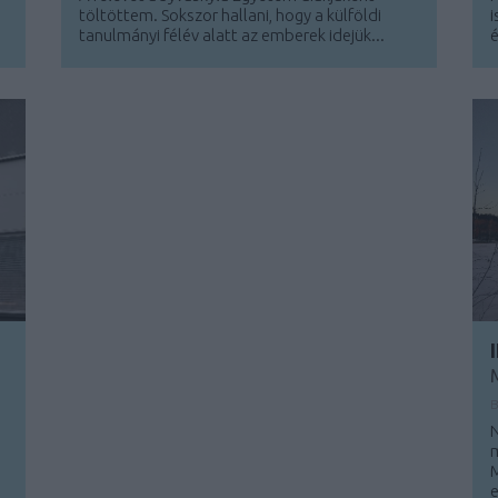
töltöttem. Sokszor hallani, hogy a külföldi
i
tanulmányi félév alatt az emberek idejük...
é
M
e