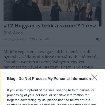
#12 Hogyan is telik a szünet? 1.rész
Bíró Ákos
VilágEgyetemista
•
2019. január 08.
0
Miután végeztem a vizsgákkal, hirtelen lekerült a
nyomás a vállamról, s kissé rám támadt a tétlenség.
Csupán átvettem a bizonyítványom, egy-két
fennmaradó ügyet elintéztem, s nem is volt több
dolgom. Illetve nem lett volna, de csak nem ülök a
két szemeszter közti majdnem egy hónapos
Blog -
Do Not Process My Personal Information
szünetben a négy…
If you wish to opt-out of the sale, sharing to third parties, or
processing of your personal or sensitive information for
targeted advertising by us, please use the below opt-out
section to confirm your selection. Please note that after your