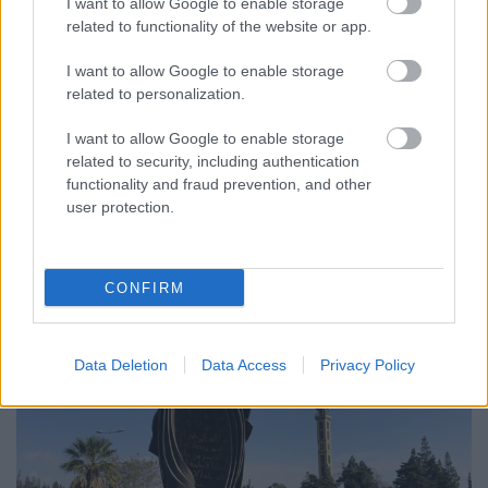
I want to allow Google to enable storage
Bíró Ákos
related to functionality of the website or app.
VilágEgyetemista
•
2018. december 11.
0
I want to allow Google to enable storage
related to personalization.
Természetesen Jordániába is eljött a Mikulás, aki
nem csak örömet, de csokit is hozott! December 5-én
I want to allow Google to enable storage
este szóltam a gyerkőcöknek, hogy láttam
related to security, including authentication
settenkedni a híres jótevőt, szerintem pucolják ki a
functionality and fraud prevention, and other
cipőiket, de nem nagyon akaródzott nekik, mondták,
user protection.
hogy eddig sem jött, most miért jönne. Én viszont…
CONFIRM
Data Deletion
Data Access
Privacy Policy