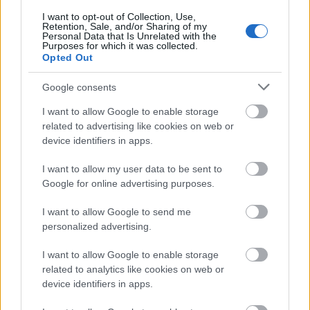
Furcsa módon ez a teljesítményemet nem
I want to opt-out of Collection, Use,
befolyásolja, ellenben az alvásidőmet nagyon is,
Retention, Sale, and/or Sharing of my
amihez már…
Personal Data that Is Unrelated with the
Purposes for which it was collected.
Opted Out
Google consents
I want to allow Google to enable storage
related to advertising like cookies on web or
device identifiers in apps.
I want to allow my user data to be sent to
Google for online advertising purposes.
I want to allow Google to send me
personalized advertising.
I want to allow Google to enable storage
related to analytics like cookies on web or
#10 Mikulás, étkezések és egy kis
device identifiers in apps.
hazai