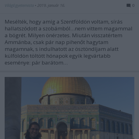
VilágEgyetemista
•
2019. január 16.
0
Mesélték, hogy amíg a Szentföldön voltam, sírás
hallatszódott a szobámból…nem vittem magammal
a bögrét. Milyen önérzetes. Miután visszatértem
Ammánba, csak pár nap pihenőt hagytam
magamnak, s indulhatott az ösztöndíjam alatt
külföldön töltött hónapok egyik legvártabb
eseménye: pár barátom…