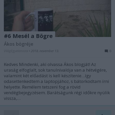
#6 Mesél a Bögre
Ákos bögréje
VilágEgyetemista
•
2018. november 13.
0
Kedves Mindenki, aki olvassa Ákos blogját! Az
uraság elfoglalt, sok tanulnivalója van a hétvégére,
valamint két előadást is kell készítenie…így
odasettenkedtem a laptopjához, s bátorkodtam írni
helyette. Remélem tetszeni fog a rövid
vendégbejegyzésem. Barátságunk régi időkre nyúlik
vissza,…