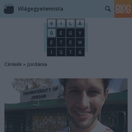
Világegyetemista
Címkék
»
Jordánia