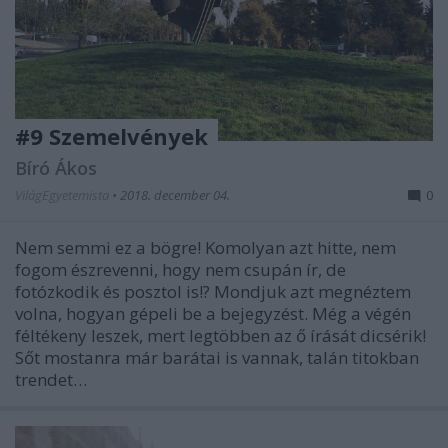
#9 Szemelvények
Bíró Ákos
VilágEgyetemista
•
2018. december 04.
0
Nem semmi ez a bögre! Komolyan azt hitte, nem
fogom észrevenni, hogy nem csupán ír, de
fotózkodik és posztol is!? Mondjuk azt megnéztem
volna, hogyan gépeli be a bejegyzést. Még a végén
féltékeny leszek, mert legtöbben az ő írását dicsérik!
Sőt mostanra már barátai is vannak, talán titokban
trendet…