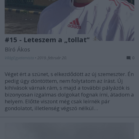
#15 - Leteszem a „tollat”
Bíró Ákos
VilágEgyetemista
•
2019. február 20.
0
Véget ért a szünet, s elkezdődött az új szemeszter. Én
pedig úgy döntöttem, nem folytatom az írást. Új
kihívások várnak rám, s majd a további pályázók is
bizonyosan izgalmas dolgokat fognak írni, átadom a
helyem. Előtte viszont még csak leírnék pár
gondolatot, illetlenség végszó nélkül…