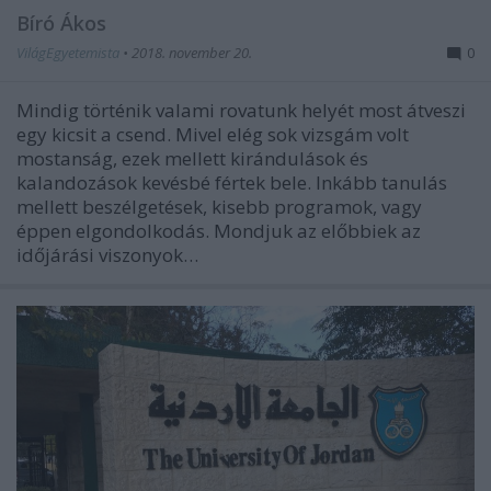
Bíró Ákos
VilágEgyetemista
•
2018. november 20.
0
Mindig történik valami rovatunk helyét most átveszi
egy kicsit a csend. Mivel elég sok vizsgám volt
mostanság, ezek mellett kirándulások és
kalandozások kevésbé fértek bele. Inkább tanulás
mellett beszélgetések, kisebb programok, vagy
éppen elgondolkodás. Mondjuk az előbbiek az
időjárási viszonyok…