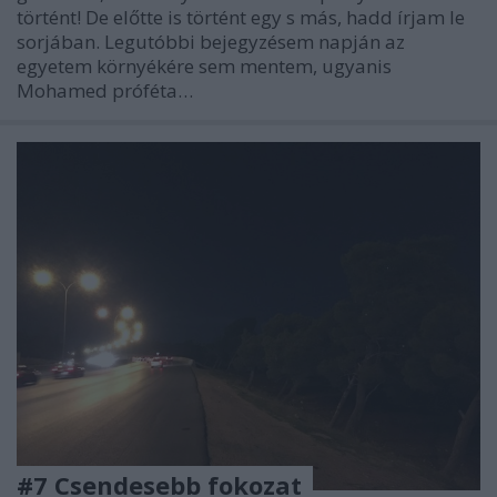
történt! De előtte is történt egy s más, hadd írjam le
sorjában. Legutóbbi bejegyzésem napján az
egyetem környékére sem mentem, ugyanis
Mohamed próféta…
#7 Csendesebb fokozat