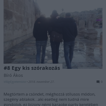
#8 Egy kis szórakozás
Bíró Ákos
VilágEgyetemista
•
2018. november 27.
0
Megtörtem a csöndet, méghozzá stílusos módon,
szegény ablakok…aki esetleg nem tudná mire
gondolok, ez bizony némi karaoke party keretében