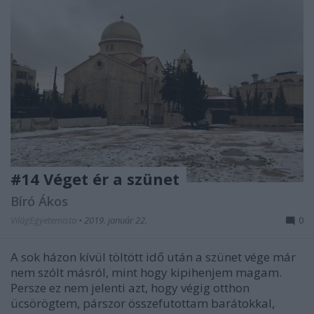
#14 Véget ér a szünet
Bíró Ákos
VilágEgyetemista
•
2019. január 22.
0
A sok házon kívül töltött idő után a szünet vége már
nem szólt másról, mint hogy kipihenjem magam.
Persze ez nem jelenti azt, hogy végig otthon
ücsörögtem, párszor összefutottam barátokkal,