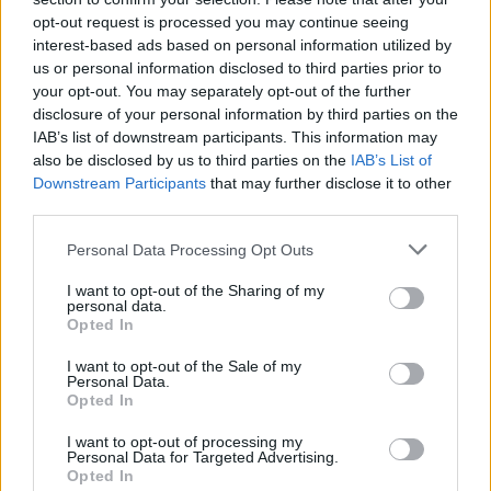
opt-out request is processed you may continue seeing
interest-based ads based on personal information utilized by
us or personal information disclosed to third parties prior to
your opt-out. You may separately opt-out of the further
disclosure of your personal information by third parties on the
IAB’s list of downstream participants. This information may
also be disclosed by us to third parties on the
IAB’s List of
Downstream Participants
that may further disclose it to other
third parties.
Please note that this website/app uses one or more Google
Personal Data Processing Opt Outs
services and may gather and store information including but
#11 A szemeszter vége felé
not limited to your visit or usage behaviour. You may click to
I want to opt-out of the Sharing of my
personal data.
grant or deny consent to Google and its third-party tags to
Bíró Ákos
Opted In
use your data for below specified purposes in below Google
VilágEgyetemista
•
2018. december 18.
0
consent section.
I want to opt-out of the Sale of my
Personal Data.
Opted In
Mit csinál a jó diák, ha sok a vizsgája és rengeteget
kellene tanulnia? Hát, minden mást! Úgyis
I want to opt-out of processing my
belejöttem a vallomásokba, tehát következzék újfent.
Personal Data for Targeted Advertising.
Nyomás alatt rendkívül nehezen koncentrálok.
Opted In