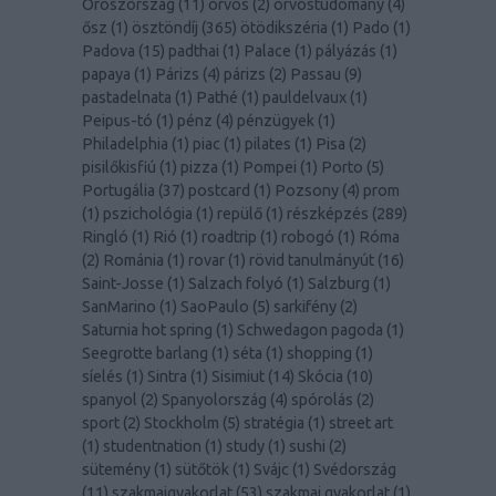
Oroszország
(
11
)
orvos
(
2
)
orvostudomány
(
4
)
ősz
(
1
)
ösztöndíj
(
365
)
ötödikszéria
(
1
)
Pado
(
1
)
Padova
(
15
)
padthai
(
1
)
Palace
(
1
)
pályázás
(
1
)
papaya
(
1
)
Párizs
(
4
)
párizs
(
2
)
Passau
(
9
)
pastadelnata
(
1
)
Pathé
(
1
)
pauldelvaux
(
1
)
Peipus-tó
(
1
)
pénz
(
4
)
pénzügyek
(
1
)
Philadelphia
(
1
)
piac
(
1
)
pilates
(
1
)
Pisa
(
2
)
pisilőkisfiú
(
1
)
pizza
(
1
)
Pompei
(
1
)
Porto
(
5
)
Portugália
(
37
)
postcard
(
1
)
Pozsony
(
4
)
prom
(
1
)
pszichológia
(
1
)
repülő
(
1
)
részképzés
(
289
)
Ringló
(
1
)
Rió
(
1
)
roadtrip
(
1
)
robogó
(
1
)
Róma
(
2
)
Románia
(
1
)
rovar
(
1
)
rövid tanulmányút
(
16
)
Saint-Josse
(
1
)
Salzach folyó
(
1
)
Salzburg
(
1
)
SanMarino
(
1
)
SaoPaulo
(
5
)
sarkifény
(
2
)
Saturnia hot spring
(
1
)
Schwedagon pagoda
(
1
)
Seegrotte barlang
(
1
)
séta
(
1
)
shopping
(
1
)
síelés
(
1
)
Sintra
(
1
)
Sisimiut
(
14
)
Skócia
(
10
)
spanyol
(
2
)
Spanyolország
(
4
)
spórolás
(
2
)
sport
(
2
)
Stockholm
(
5
)
stratégia
(
1
)
street art
(
1
)
studentnation
(
1
)
study
(
1
)
sushi
(
2
)
sütemény
(
1
)
sütőtök
(
1
)
Svájc
(
1
)
Svédország
(
11
)
szakmaigyakorlat
(
53
)
szakmai gyakorlat
(
1
)