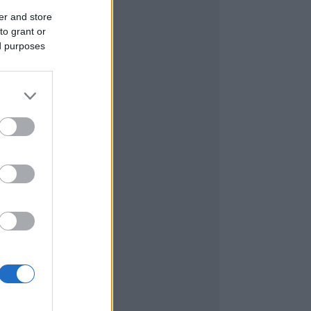
er and store
to grant or
ed purposes