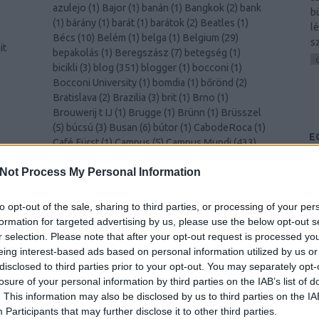
azulejo
(
1
)
Bajor
(
1
)
banán
(
1
)
Bangkok
(
2
)
bank
b
(
1
)
bárány
(
1
)
barát
(
1
)
barátok
(
2
)
Beatles
(
1
)
lé
Bécs
(
10
)
Belém
(
1
)
belga
(
1
)
Belgium
(
29
)
s
it
bepakolás
(
1
)
Beregszász
(
7
)
betegség
(
1
)
bicikli
(
3
)
blog
(
351
)
blogger
(
1
)
bocconi
(
1
)
Bocconi University
(
1
)
bomdia
(
1
)
bőrönd
(
2
)
Bratislava
(
2
)
Brazilia
(
3
)
brit
(
1
)
Brno
(
1
)
Brouwerij t IJ
(
1
)
Brugge
(
1
)
Brünn
(
1
)
Brüsszel
(
5
)
búcsú
(
3
)
Busan
(
6
)
bútor
(
1
)
CabodeRoca
(
1
)
E
Café Fürst
(
1
)
Campus
(
5
)
Campus Mundi
(
433
)
és
Campus Mundi freemover
(
1
)
cantus
(
1
)
card
(
1
)
00
)
Not Process My Personal Information
celebration
(
1
)
CEMS
(
2
)
Cezanne
(
1
)
challenge
(
1
)
cheers
(
1
)
Chiang Mai
(
1
)
Chicago
(
1
)
chili
(
2
)
Christmas
(
1
)
christmas
(
1
)
ciao
(
1
)
Cinque Terre
to opt-out of the sale, sharing to third parties, or processing of your per
k
(
1
)
Como
(
1
)
család
(
1
)
Csehország
(
1
)
csiga
(
1
)
formation for targeted advertising by us, please use the below opt-out s
csípős
(
1
)
csomagolás
(
1
)
cukornád
(
1
)
Dánia
(
4
)
r selection. Please note that after your opt-out request is processed y
Dél-Korea
(
11
)
Déva
(
1
)
Donaustauf
(
1
)
drink
eing interest-based ads based on personal information utilized by us or
(
2
)
durian
(
1
)
Edinburgh
(
8
)
edzés
(
1
)
disclosed to third parties prior to your opt-out. You may separately opt-
y
egészségügy
(
1
)
egyenruha
(
1
)
Egyesült
losure of your personal information by third parties on the IAB’s list of
)
Királyság
(
2
)
Egyetem
(
1
)
egyetem
(
3
)
. This information may also be disclosed by us to third parties on the
IA
–
egyetemista
(
429
)
egyetemi élet
(
4
)
Egyiptom
Participants
that may further disclose it to other third parties.