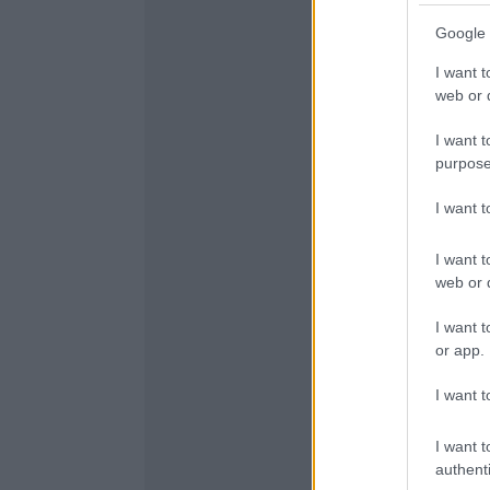
Google 
I want t
web or d
I want t
purpose
I want 
I want t
web or d
I want t
or app.
I want t
I want t
authenti