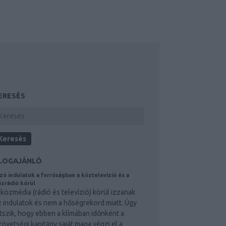
ERESÉS
LOGAJÁNLÓ
zó indulatok a forróságban a köztelevízió és a
zrádió körül
 közmédia (rádió és televízió) körül izzanak
z indulatok és nem a hőségrekord miatt. Úgy
átszik, hogy ebben a klímában időnként a
zövetségi kapitány saját maga végzi el a