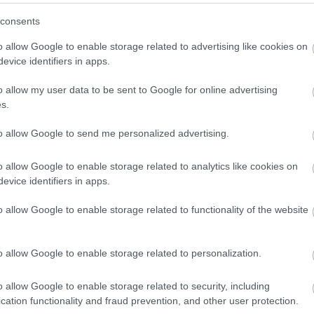
(
3
)
Hwaseong Fortress
(
1
)
idegennyelv
(
2
)
Ikea
consents
(
1
)
illem
(
1
)
Indonézia
(
3
)
Inodnézia
(
2
)
Írország
(
1
)
ismerkedés
(
1
)
iszlám
(
1
)
Isztambul
(
6
)
ital
(
2
)
o allow Google to enable storage related to advertising like cookies on
Izland
(
4
)
Jakarta
(
16
)
Japán
(
14
)
játék
(
1
)
evice identifiers in apps.
jégkorong
(
1
)
Joplin
(
2
)
Jordánia
(
15
)
Jyväskyä
(
1
)
kaland
(
1
)
Kambvodzsa
(
1
)
kampusz
(
2
)
o allow my user data to be sent to Google for online advertising
Kanada
(
10
)
karácsony
(
7
)
Karácsony
(
2
)
s.
karácsonyivásár
(
2
)
Karib-tenger
(
1
)
karnevál
(
1
)
Kárpátalja
(
3
)
kártya
(
1
)
kastélyok
(
1
)
kávé
(
2
)
to allow Google to send me personalized advertising.
képeslap
(
1
)
képregény
(
1
)
képregényfesztivál
(
1
)
képzőművészet
(
1
)
kerékpár
(
1
)
kert
(
1
)
o allow Google to enable storage related to analytics like cookies on
kézilabda
(
1
)
kiállítás
(
3
)
kihívás
(
1
)
Kína
(
8
)
evice identifiers in apps.
kirándulás
(
2
)
kiutazás
(
1
)
kollégium
(
1
)
Kolozsvár
(
1
)
Kolumbia
(
13
)
kommunikáció
(
1
)
o allow Google to enable storage related to functionality of the website
konferencia
(
2
)
könyv
(
1
)
könyvtár
(
1
)
környezettudatosság
(
1
)
koronavírus
(
1
)
Közel-Kelet
(
1
)
közlekedés
(
8
)
Krasznojarszk
o allow Google to enable storage related to personalization.
(
11
)
külföldi félév
(
354
)
kultúrsokk
(
1
)
kurzus
(
2
)
kutatás
(
4
)
lakhatás
(
4
)
legenda
(
1
)
o allow Google to enable storage related to security, including
Leidsepleinen
(
1
)
lemez
(
1
)
lengyel
(
2
)
cation functionality and fraud prevention, and other user protection.
Lengyelország
(
8
)
levelek
(
1
)
lifelong learning