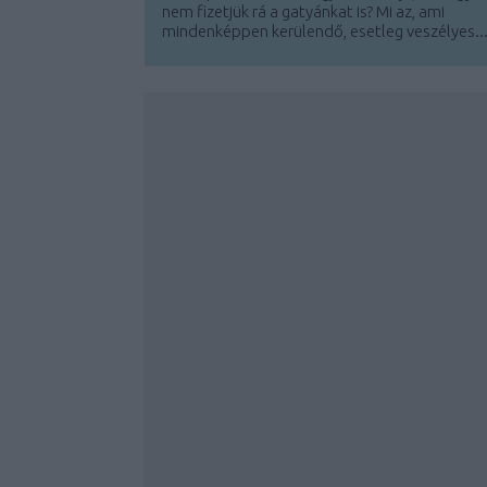
nem fizetjük rá a gatyánkat is? Mi az, ami
mindenképpen kerülendő, esetleg veszélyes..