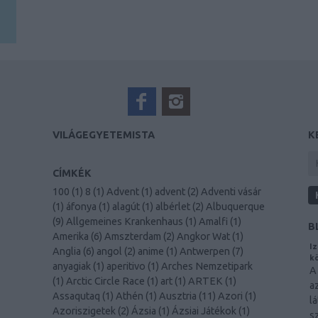
.
VILÁGEGYETEMISTA
K
CÍMKÉK
100
(
1
)
8
(
1
)
Advent
(
1
)
advent
(
2
)
Adventi vásár
(
1
)
áfonya
(
1
)
alagút
(
1
)
albérlet
(
2
)
Albuquerque
(
9
)
Allgemeines Krankenhaus
(
1
)
Amalfi
(
1
)
B
Amerika
(
6
)
Amszterdam
(
2
)
Angkor Wat
(
1
)
Iz
Anglia
(
6
)
angol
(
2
)
anime
(
1
)
Antwerpen
(
7
)
kö
anyagiak
(
1
)
aperitivo
(
1
)
Arches Nemzetipark
A
(
1
)
Arctic Circle Race
(
1
)
art
(
1
)
ARTEK
(
1
)
a
Assaqutaq
(
1
)
Athén
(
1
)
Ausztria
(
11
)
Azori
(
1
)
l
Azoriszigetek
(
2
)
Ázsia
(
1
)
Ázsiai Játékok
(
1
)
s