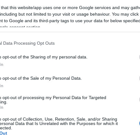
(
2
)
építészet
(
1
)
építkezés
(
1
)
Erasmus
(
1
)
 that this website/app uses one or more Google services and may gath
Erdély
(
1
)
ESN
(
1
)
Észtország
(
14
)
észt nyelv
including but not limited to your visit or usage behaviour. You may click 
(
3
)
étel
(
4
)
etikett
(
1
)
Európa
(
1
)
 to Google and its third-party tags to use your data for below specifi
EurópaiParlament
(
1
)
Évi
(
22
)
fagyizó
(
1
)
ogle consent section.
fagylalt
(
1
)
fáklya
(
1
)
félév
(
1
)
felhívás
(
1
)
felvonulás
(
1
)
feminizmus
(
1
)
fenntarthatóság
(
1
)
festészet
(
2
)
festmény
(
2
)
Finnország
(
5
)
l Data Processing Opt Outs
finnugor
(
1
)
Firenze
(
12
)
Florida
(
1
)
foci
(
1
)
főiskola
(
1
)
fóka
(
1
)
food
(
3
)
football
(
1
)
o opt-out of the Sharing of my personal data.
forraltbor
(
1
)
forrócsoki
(
1
)
főzés
(
1
)
In
Franciaország
(
23
)
freemover
(
4
)
friends
(
1
)
futóverseny
(
1
)
gasztro
(
1
)
gasztronómia
(
6
)
o opt-out of the Sale of my Personal Data.
Gedser
(
1
)
Gent
(
7
)
gleccser
(
1
)
GoldenWeek
(
1
)
In
goodbye
(
1
)
Göteborg
(
1
)
Grand Canyon
(
1
)
Greta Thunberg
(
1
)
Groningen
(
1
)
Grönland
(
15
)
to opt-out of processing my Personal Data for Targeted
Grúzia
(
1
)
Gyeongbokgung palota
(
1
)
ing.
Gyeongbokgung Palota
(
1
)
gym
(
1
)
gyógyszer
In
(
1
)
hallgató
(
1
)
Hamburg
(
1
)
hamburger
(
1
)
o opt-out of Collection, Use, Retention, Sale, and/or Sharing
hamburgernap
(
1
)
hanbok
(
1
)
Hanoi
(
1
)
Harry
ersonal Data that Is Unrelated with the Purposes for which it
Potter
(
2
)
Hawaii
(
1
)
Helsinki
(
1
)
hó
(
2
)
hockey
lected.
(
1
)
hoki
(
1
)
holland
(
1
)
Hollandia
(
2
)
Hong Kong
Out
(
11
)
Honvágy
(
1
)
honvágy
(
1
)
hostel
(
1
)
Húsvét