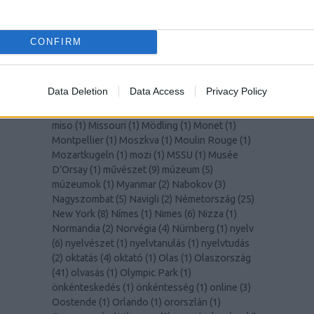
(
1
)
Lisszabon
(
14
)
Liverpool
(
1
)
LochNess
(
1
)
Lolita
(
2
)
Lotte World Tower
(
1
)
Louvre
(
1
)
Lugano
(
1
)
Macerata
(
1
)
madár
(
1
)
madarak
(
1
)
CONFIRM
Madeira
(
1
)
Malmö
(
1
)
Manet
(
1
)
manga
(
1
)
mangó
(
2
)
MarioKart
(
1
)
marketing
(
1
)
Marsrutka
(
1
)
McGill Egyetem
(
8
)
Medellín
(
1
)
MedUni
Data Deletion
Data Access
Privacy Policy
Wien
(
1
)
mértékegységek
(
1
)
Miami
(
1
)
Milano
(
2
)
Milánó
(
5
)
milliomos
(
1
)
Mirabell kastély
(
1
)
miso
(
1
)
Missouri
(
1
)
Mödling
(
1
)
Monet
(
1
)
Montpellier
(
1
)
Moszkva
(
1
)
Moulin Rouge
(
1
)
Mozartkugeln
(
1
)
mozi
(
1
)
MSSU
(
1
)
Musée
D’Orsay
(
1
)
művészet
(
9
)
múzeum
(
5
)
múzeumok
(
1
)
Myanmar
(
2
)
Nabokov
(
3
)
Nagyszombat
(
5
)
Navigli
(
2
)
Németország
(
25
)
New York
(
8
)
Nímes
(
1
)
Nimes
(
6
)
Nizza
(
1
)
Normandia
(
2
)
Norvégia
(
4
)
Nürnberg
(
1
)
nyelv
(
6
)
nyelvészet
(
1
)
nyelvtanulás
(
1
)
nyelvtudás
(
2
)
oktatás
(
4
)
oktató
(
1
)
Olas
(
1
)
Olaszország
(
41
)
olvasás
(
1
)
Olympic Park
(
1
)
önkénteskedés
(
1
)
önkéntesség
(
1
)
online
(
3
)
Oostende
(
1
)
Orlando
(
1
)
ororszlán
(
1
)