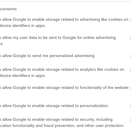
(
3
)
Hwaseong Fortress
(
1
)
idegennyelv
(
2
)
Ikea
consents
(
1
)
illem
(
1
)
Indonézia
(
3
)
Inodnézia
(
2
)
Írország
(
1
)
ismerkedés
(
1
)
iszlám
(
1
)
Isztambul
(
6
)
ital
(
2
)
o allow Google to enable storage related to advertising like cookies on
Izland
(
4
)
Jakarta
(
16
)
Japán
(
14
)
játék
(
1
)
evice identifiers in apps.
jégkorong
(
1
)
Joplin
(
2
)
Jordánia
(
15
)
Jyväskyä
(
1
)
kaland
(
1
)
Kambvodzsa
(
1
)
kampusz
(
2
)
o allow my user data to be sent to Google for online advertising
Kanada
(
10
)
karácsony
(
7
)
Karácsony
(
2
)
s.
karácsonyivásár
(
2
)
Karib-tenger
(
1
)
karnevál
(
1
)
Kárpátalja
(
3
)
kártya
(
1
)
kastélyok
(
1
)
kávé
(
2
)
to allow Google to send me personalized advertising.
képeslap
(
1
)
képregény
(
1
)
képregényfesztivál
(
1
)
képzőművészet
(
1
)
kerékpár
(
1
)
kert
(
1
)
o allow Google to enable storage related to analytics like cookies on
kézilabda
(
1
)
kiállítás
(
3
)
kihívás
(
1
)
Kína
(
8
)
evice identifiers in apps.
kirándulás
(
2
)
kiutazás
(
1
)
kollégium
(
1
)
Kolozsvár
(
1
)
Kolumbia
(
13
)
kommunikáció
(
1
)
o allow Google to enable storage related to functionality of the website
konferencia
(
2
)
könyv
(
1
)
könyvtár
(
1
)
környezettudatosság
(
1
)
koronavírus
(
1
)
Közel-Kelet
(
1
)
közlekedés
(
8
)
Krasznojarszk
o allow Google to enable storage related to personalization.
(
11
)
külföldi félév
(
354
)
kultúrsokk
(
1
)
kurzus
(
2
)
kutatás
(
4
)
lakhatás
(
4
)
legenda
(
1
)
o allow Google to enable storage related to security, including
Leidsepleinen
(
1
)
lemez
(
1
)
lengyel
(
2
)
cation functionality and fraud prevention, and other user protection.
Lengyelország
(
8
)
levelek
(
1
)
lifelong learning