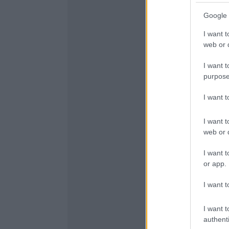
Google 
I want t
web or d
I want t
purpose
I want 
I want t
web or d
I want t
or app.
I want t
I want t
authenti