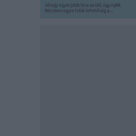
Ahogy egyre jobb lesz az idő, úgy nyílik
Bécsben egyre több lehetőség a...