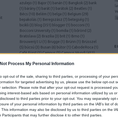
h
azulejo
(
1
)
Bajor
(
1
)
banán
(
1
)
Bangkok
(
2
)
bank
l
(
1
)
bárány
(
1
)
barát
(
1
)
barátok
(
2
)
Beatles
(
1
)
W
Bécs
(
10
)
Belém
(
1
)
belga
(
1
)
Belgium
(
29
)
it
bepakolás
(
1
)
Beregszász
(
7
)
betegség
(
1
)
bicikli
(
3
)
blog
(
351
)
blogger
(
1
)
bocconi
(
1
)
Bocconi University
(
1
)
bomdia
(
1
)
bőrönd
(
2
)
Bratislava
(
2
)
Brazilia
(
3
)
brit
(
1
)
Brno
(
1
)
Brouwerij t IJ
(
1
)
Brugge
(
1
)
Brünn
(
1
)
Brüsszel
E
(
5
)
búcsú
(
3
)
Busan
(
6
)
bútor
(
1
)
CabodeRoca
(
1
)
Café Fürst
(
1
)
Campus
(
5
)
Campus Mundi
(
433
)
és
Campus Mundi freemover
(
1
)
cantus
(
1
)
card
(
1
)
00
)
Not Process My Personal Information
celebration
(
1
)
CEMS
(
2
)
Cezanne
(
1
)
challenge
(
1
)
cheers
(
1
)
Chiang Mai
(
1
)
Chicago
(
1
)
chili
(
2
)
christmas
(
1
)
Christmas
(
1
)
ciao
(
1
)
Cinque Terre
to opt-out of the sale, sharing to third parties, or processing of your per
k
(
1
)
Como
(
1
)
család
(
1
)
Csehország
(
1
)
csiga
(
1
)
formation for targeted advertising by us, please use the below opt-out s
csípős
(
1
)
csomagolás
(
1
)
cukornád
(
1
)
Dánia
(
4
)
r selection. Please note that after your opt-out request is processed y
Dél-Korea
(
11
)
Déva
(
1
)
Donaustauf
(
1
)
drink
eing interest-based ads based on personal information utilized by us or
(
2
)
durian
(
1
)
Edinburgh
(
8
)
edzés
(
1
)
disclosed to third parties prior to your opt-out. You may separately opt-
y
egészségügy
(
1
)
egyenruha
(
1
)
Egyesült
losure of your personal information by third parties on the IAB’s list of
)
Királyság
(
2
)
egyetem
(
3
)
Egyetem
(
1
)
. This information may also be disclosed by us to third parties on the
IA
–
egyetemista
(
429
)
egyetemi élet
(
4
)
Egyiptom
Participants
that may further disclose it to other third parties.