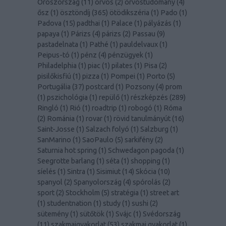
Oroszország
(
11
)
orvos
(
2
)
orvostudomány
(
4
)
ősz
(
1
)
ösztöndíj
(
365
)
ötödikszéria
(
1
)
Pado
(
1
)
Padova
(
15
)
padthai
(
1
)
Palace
(
1
)
pályázás
(
1
)
papaya
(
1
)
Párizs
(
4
)
párizs
(
2
)
Passau
(
9
)
pastadelnata
(
1
)
Pathé
(
1
)
pauldelvaux
(
1
)
Peipus-tó
(
1
)
pénz
(
4
)
pénzügyek
(
1
)
Philadelphia
(
1
)
piac
(
1
)
pilates
(
1
)
Pisa
(
2
)
pisilőkisfiú
(
1
)
pizza
(
1
)
Pompei
(
1
)
Porto
(
5
)
Portugália
(
37
)
postcard
(
1
)
Pozsony
(
4
)
prom
(
1
)
pszichológia
(
1
)
repülő
(
1
)
részképzés
(
289
)
Ringló
(
1
)
Rió
(
1
)
roadtrip
(
1
)
robogó
(
1
)
Róma
(
2
)
Románia
(
1
)
rovar
(
1
)
rövid tanulmányút
(
16
)
Saint-Josse
(
1
)
Salzach folyó
(
1
)
Salzburg
(
1
)
SanMarino
(
1
)
SaoPaulo
(
5
)
sarkifény
(
2
)
Saturnia hot spring
(
1
)
Schwedagon pagoda
(
1
)
Seegrotte barlang
(
1
)
séta
(
1
)
shopping
(
1
)
síelés
(
1
)
Sintra
(
1
)
Sisimiut
(
14
)
Skócia
(
10
)
spanyol
(
2
)
Spanyolország
(
4
)
spórolás
(
2
)
sport
(
2
)
Stockholm
(
5
)
stratégia
(
1
)
street art
(
1
)
studentnation
(
1
)
study
(
1
)
sushi
(
2
)
sütemény
(
1
)
sütőtök
(
1
)
Svájc
(
1
)
Svédország
(
11
)
szakmaigyakorlat
(
53
)
szakmai gyakorlat
(
1
)