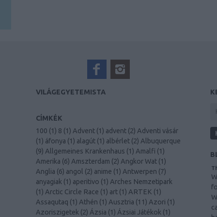
VILÁGEGYETEMISTA
K
CÍMKÉK
100
(
1
)
8
(
1
)
Advent
(
1
)
advent
(
2
)
Adventi vásár
(
1
)
áfonya
(
1
)
alagút
(
1
)
albérlet
(
2
)
Albuquerque
(
9
)
Allgemeines Krankenhaus
(
1
)
Amalfi
(
1
)
B
Amerika
(
6
)
Amszterdam
(
2
)
Angkor Wat
(
1
)
Th
Anglia
(
6
)
angol
(
2
)
anime
(
1
)
Antwerpen
(
7
)
W
anyagiak
(
1
)
aperitivo
(
1
)
Arches Nemzetipark
f
(
1
)
Arctic Circle Race
(
1
)
art
(
1
)
ARTEK
(
1
)
W
Assaqutaq
(
1
)
Athén
(
1
)
Ausztria
(
11
)
Azori
(
1
)
c
Azoriszigetek
(
2
)
Ázsia
(
1
)
Ázsiai Játékok
(
1
)