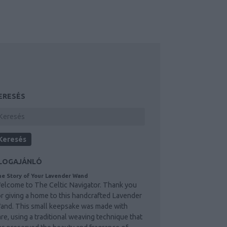
ERESÉS
LOGAJÁNLÓ
e Story of Your Lavender Wand
elcome to The Celtic Navigator. Thank you
or giving a home to this handcrafted Lavender
and. This small keepsake was made with
are, using a traditional weaving technique that