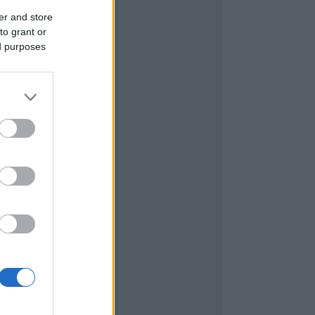
er and store
to grant or
ed purposes