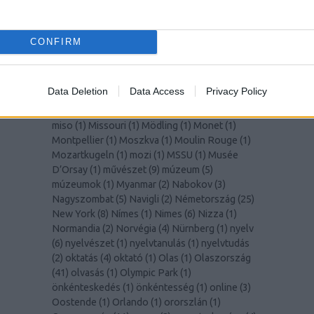
(
1
)
Lisszabon
(
14
)
Liverpool
(
1
)
LochNess
(
1
)
Lolita
(
2
)
Lotte World Tower
(
1
)
Louvre
(
1
)
Lugano
(
1
)
Macerata
(
1
)
madár
(
1
)
madarak
(
1
)
CONFIRM
Madeira
(
1
)
Malmö
(
1
)
Manet
(
1
)
manga
(
1
)
mangó
(
2
)
MarioKart
(
1
)
marketing
(
1
)
Marsrutka
(
1
)
McGill Egyetem
(
8
)
Medellín
(
1
)
MedUni
Data Deletion
Data Access
Privacy Policy
Wien
(
1
)
mértékegységek
(
1
)
Miami
(
1
)
Milano
(
2
)
Milánó
(
5
)
milliomos
(
1
)
Mirabell kastély
(
1
)
miso
(
1
)
Missouri
(
1
)
Mödling
(
1
)
Monet
(
1
)
Montpellier
(
1
)
Moszkva
(
1
)
Moulin Rouge
(
1
)
Mozartkugeln
(
1
)
mozi
(
1
)
MSSU
(
1
)
Musée
D’Orsay
(
1
)
művészet
(
9
)
múzeum
(
5
)
múzeumok
(
1
)
Myanmar
(
2
)
Nabokov
(
3
)
Nagyszombat
(
5
)
Navigli
(
2
)
Németország
(
25
)
New York
(
8
)
Nímes
(
1
)
Nimes
(
6
)
Nizza
(
1
)
Normandia
(
2
)
Norvégia
(
4
)
Nürnberg
(
1
)
nyelv
(
6
)
nyelvészet
(
1
)
nyelvtanulás
(
1
)
nyelvtudás
(
2
)
oktatás
(
4
)
oktató
(
1
)
Olas
(
1
)
Olaszország
(
41
)
olvasás
(
1
)
Olympic Park
(
1
)
önkénteskedés
(
1
)
önkéntesség
(
1
)
online
(
3
)
Oostende
(
1
)
Orlando
(
1
)
ororszlán
(
1
)