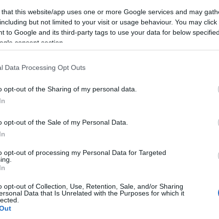
(
2
)
építészet
(
1
)
építkezés
(
1
)
Erasmus
(
1
)
 that this website/app uses one or more Google services and may gath
Erdély
(
1
)
ESN
(
1
)
Észtország
(
14
)
észt nyelv
including but not limited to your visit or usage behaviour. You may click 
(
3
)
étel
(
4
)
etikett
(
1
)
Európa
(
1
)
 to Google and its third-party tags to use your data for below specifi
EurópaiParlament
(
1
)
Évi
(
22
)
fagyizó
(
1
)
ogle consent section.
fagylalt
(
1
)
fáklya
(
1
)
félév
(
1
)
felhívás
(
1
)
felvonulás
(
1
)
feminizmus
(
1
)
fenntarthatóság
(
1
)
festészet
(
2
)
festmény
(
2
)
Finnország
(
5
)
l Data Processing Opt Outs
finnugor
(
1
)
Firenze
(
12
)
Florida
(
1
)
foci
(
1
)
főiskola
(
1
)
fóka
(
1
)
food
(
3
)
football
(
1
)
o opt-out of the Sharing of my personal data.
forraltbor
(
1
)
forrócsoki
(
1
)
főzés
(
1
)
In
Franciaország
(
23
)
freemover
(
4
)
friends
(
1
)
futóverseny
(
1
)
gasztro
(
1
)
gasztronómia
(
6
)
o opt-out of the Sale of my Personal Data.
Gedser
(
1
)
Gent
(
7
)
gleccser
(
1
)
GoldenWeek
(
1
)
In
goodbye
(
1
)
Göteborg
(
1
)
Grand Canyon
(
1
)
Greta Thunberg
(
1
)
Groningen
(
1
)
Grönland
(
15
)
to opt-out of processing my Personal Data for Targeted
Grúzia
(
1
)
Gyeongbokgung palota
(
1
)
ing.
Gyeongbokgung Palota
(
1
)
gym
(
1
)
gyógyszer
In
(
1
)
hallgató
(
1
)
Hamburg
(
1
)
hamburger
(
1
)
o opt-out of Collection, Use, Retention, Sale, and/or Sharing
hamburgernap
(
1
)
hanbok
(
1
)
Hanoi
(
1
)
Harry
ersonal Data that Is Unrelated with the Purposes for which it
Potter
(
2
)
Hawaii
(
1
)
Helsinki
(
1
)
hó
(
2
)
hockey
lected.
(
1
)
hoki
(
1
)
holland
(
1
)
Hollandia
(
2
)
Hong Kong
Out
(
11
)
honvágy
(
1
)
Honvágy
(
1
)
hostel
(
1
)
Húsvét