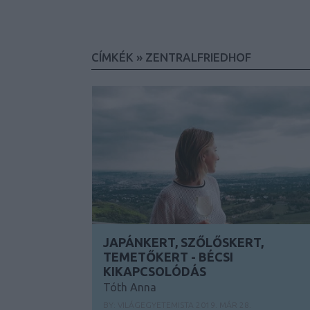
CÍMKÉK
»
ZENTRALFRIEDHOF
JAPÁNKERT, SZŐLŐSKERT,
TEMETŐKERT - BÉCSI
KIKAPCSOLÓDÁS
Tóth Anna
BY:
VILÁGEGYETEMISTA
2019. MÁR 28.