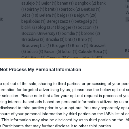
h
azulejo
(
1
)
Bajor
(
1
)
banán
(
1
)
Bangkok
(
2
)
bank
l
(
1
)
bárány
(
1
)
barát
(
1
)
barátok
(
2
)
Beatles
(
1
)
W
Bécs
(
10
)
Belém
(
1
)
belga
(
1
)
Belgium
(
29
)
it
bepakolás
(
1
)
Beregszász
(
7
)
betegség
(
1
)
bicikli
(
3
)
blog
(
351
)
blogger
(
1
)
bocconi
(
1
)
Bocconi University
(
1
)
bomdia
(
1
)
bőrönd
(
2
)
Bratislava
(
2
)
Brazilia
(
3
)
brit
(
1
)
Brno
(
1
)
Brouwerij t IJ
(
1
)
Brugge
(
1
)
Brünn
(
1
)
Brüsszel
E
(
5
)
búcsú
(
3
)
Busan
(
6
)
bútor
(
1
)
CabodeRoca
(
1
)
Café Fürst
(
1
)
Campus
(
5
)
Campus Mundi
(
433
)
és
Campus Mundi freemover
(
1
)
cantus
(
1
)
card
(
1
)
00
)
Not Process My Personal Information
celebration
(
1
)
CEMS
(
2
)
Cezanne
(
1
)
challenge
(
1
)
cheers
(
1
)
Chiang Mai
(
1
)
Chicago
(
1
)
chili
(
2
)
christmas
(
1
)
Christmas
(
1
)
ciao
(
1
)
Cinque Terre
to opt-out of the sale, sharing to third parties, or processing of your per
k
(
1
)
Como
(
1
)
család
(
1
)
Csehország
(
1
)
csiga
(
1
)
formation for targeted advertising by us, please use the below opt-out s
csípős
(
1
)
csomagolás
(
1
)
cukornád
(
1
)
Dánia
(
4
)
r selection. Please note that after your opt-out request is processed y
Dél-Korea
(
11
)
Déva
(
1
)
Donaustauf
(
1
)
drink
eing interest-based ads based on personal information utilized by us or
(
2
)
durian
(
1
)
Edinburgh
(
8
)
edzés
(
1
)
disclosed to third parties prior to your opt-out. You may separately opt-
y
egészségügy
(
1
)
egyenruha
(
1
)
Egyesült
losure of your personal information by third parties on the IAB’s list of
)
Királyság
(
2
)
Egyetem
(
1
)
egyetem
(
3
)
. This information may also be disclosed by us to third parties on the
IA
–
egyetemista
(
429
)
egyetemi élet
(
4
)
Egyiptom
Participants
that may further disclose it to other third parties.