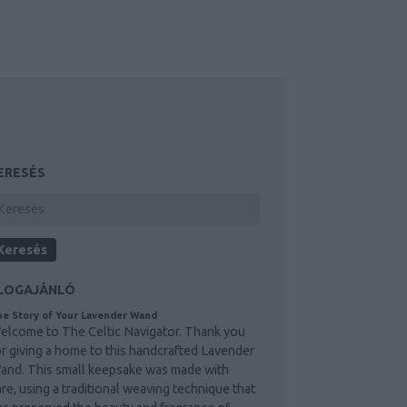
ERESÉS
LOGAJÁNLÓ
e Story of Your Lavender Wand
elcome to The Celtic Navigator. Thank you
or giving a home to this handcrafted Lavender
and. This small keepsake was made with
are, using a traditional weaving technique that