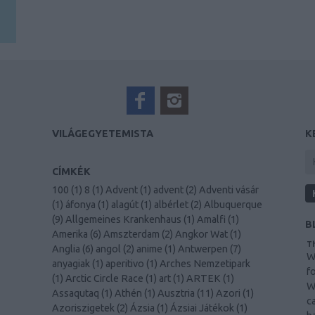
VILÁGEGYETEMISTA
K
CÍMKÉK
100
(
1
)
8
(
1
)
Advent
(
1
)
advent
(
2
)
Adventi vásár
(
1
)
áfonya
(
1
)
alagút
(
1
)
albérlet
(
2
)
Albuquerque
(
9
)
Allgemeines Krankenhaus
(
1
)
Amalfi
(
1
)
B
Amerika
(
6
)
Amszterdam
(
2
)
Angkor Wat
(
1
)
Th
Anglia
(
6
)
angol
(
2
)
anime
(
1
)
Antwerpen
(
7
)
W
anyagiak
(
1
)
aperitivo
(
1
)
Arches Nemzetipark
f
(
1
)
Arctic Circle Race
(
1
)
art
(
1
)
ARTEK
(
1
)
W
Assaqutaq
(
1
)
Athén
(
1
)
Ausztria
(
11
)
Azori
(
1
)
c
Azoriszigetek
(
2
)
Ázsia
(
1
)
Ázsiai Játékok
(
1
)