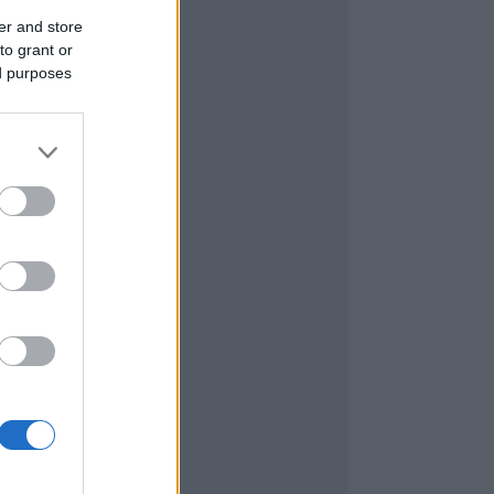
er and store
to grant or
ed purposes