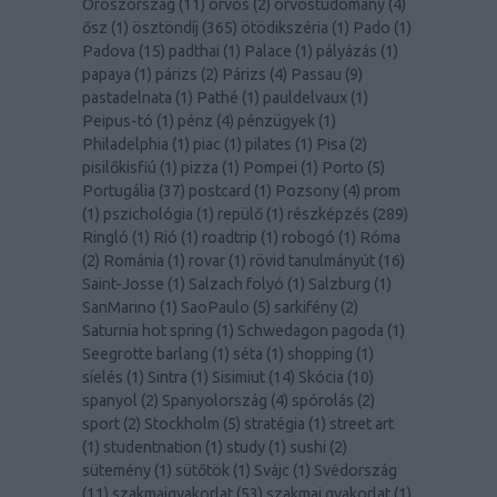
Oroszország
(
11
)
orvos
(
2
)
orvostudomány
(
4
)
ősz
(
1
)
ösztöndíj
(
365
)
ötödikszéria
(
1
)
Pado
(
1
)
Padova
(
15
)
padthai
(
1
)
Palace
(
1
)
pályázás
(
1
)
papaya
(
1
)
párizs
(
2
)
Párizs
(
4
)
Passau
(
9
)
pastadelnata
(
1
)
Pathé
(
1
)
pauldelvaux
(
1
)
Peipus-tó
(
1
)
pénz
(
4
)
pénzügyek
(
1
)
Philadelphia
(
1
)
piac
(
1
)
pilates
(
1
)
Pisa
(
2
)
pisilőkisfiú
(
1
)
pizza
(
1
)
Pompei
(
1
)
Porto
(
5
)
Portugália
(
37
)
postcard
(
1
)
Pozsony
(
4
)
prom
(
1
)
pszichológia
(
1
)
repülő
(
1
)
részképzés
(
289
)
Ringló
(
1
)
Rió
(
1
)
roadtrip
(
1
)
robogó
(
1
)
Róma
(
2
)
Románia
(
1
)
rovar
(
1
)
rövid tanulmányút
(
16
)
Saint-Josse
(
1
)
Salzach folyó
(
1
)
Salzburg
(
1
)
SanMarino
(
1
)
SaoPaulo
(
5
)
sarkifény
(
2
)
Saturnia hot spring
(
1
)
Schwedagon pagoda
(
1
)
Seegrotte barlang
(
1
)
séta
(
1
)
shopping
(
1
)
síelés
(
1
)
Sintra
(
1
)
Sisimiut
(
14
)
Skócia
(
10
)
spanyol
(
2
)
Spanyolország
(
4
)
spórolás
(
2
)
sport
(
2
)
Stockholm
(
5
)
stratégia
(
1
)
street art
(
1
)
studentnation
(
1
)
study
(
1
)
sushi
(
2
)
sütemény
(
1
)
sütőtök
(
1
)
Svájc
(
1
)
Svédország
(
11
)
szakmaigyakorlat
(
53
)
szakmai gyakorlat
(
1
)