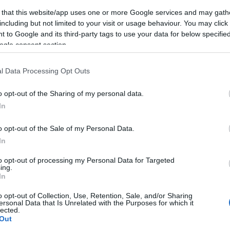
(
2
)
építészet
(
1
)
építkezés
(
1
)
Erasmus
(
1
)
 that this website/app uses one or more Google services and may gath
Erdély
(
1
)
ESN
(
1
)
Észtország
(
14
)
észt nyelv
including but not limited to your visit or usage behaviour. You may click 
(
3
)
étel
(
4
)
etikett
(
1
)
Európa
(
1
)
 to Google and its third-party tags to use your data for below specifi
EurópaiParlament
(
1
)
Évi
(
22
)
fagyizó
(
1
)
ogle consent section.
fagylalt
(
1
)
fáklya
(
1
)
félév
(
1
)
felhívás
(
1
)
felvonulás
(
1
)
feminizmus
(
1
)
fenntarthatóság
(
1
)
festészet
(
2
)
festmény
(
2
)
Finnország
(
5
)
l Data Processing Opt Outs
finnugor
(
1
)
Firenze
(
12
)
Florida
(
1
)
foci
(
1
)
főiskola
(
1
)
fóka
(
1
)
food
(
3
)
football
(
1
)
o opt-out of the Sharing of my personal data.
forraltbor
(
1
)
forrócsoki
(
1
)
főzés
(
1
)
In
Franciaország
(
23
)
freemover
(
4
)
friends
(
1
)
futóverseny
(
1
)
gasztro
(
1
)
gasztronómia
(
6
)
o opt-out of the Sale of my Personal Data.
Gedser
(
1
)
Gent
(
7
)
gleccser
(
1
)
GoldenWeek
(
1
)
In
goodbye
(
1
)
Göteborg
(
1
)
Grand Canyon
(
1
)
Greta Thunberg
(
1
)
Groningen
(
1
)
Grönland
(
15
)
to opt-out of processing my Personal Data for Targeted
Grúzia
(
1
)
Gyeongbokgung palota
(
1
)
ing.
Gyeongbokgung Palota
(
1
)
gym
(
1
)
gyógyszer
In
(
1
)
hallgató
(
1
)
Hamburg
(
1
)
hamburger
(
1
)
o opt-out of Collection, Use, Retention, Sale, and/or Sharing
hamburgernap
(
1
)
hanbok
(
1
)
Hanoi
(
1
)
Harry
ersonal Data that Is Unrelated with the Purposes for which it
Potter
(
2
)
Hawaii
(
1
)
Helsinki
(
1
)
hó
(
2
)
hockey
lected.
(
1
)
hoki
(
1
)
holland
(
1
)
Hollandia
(
2
)
Hong Kong
Out
(
11
)
Honvágy
(
1
)
honvágy
(
1
)
hostel
(
1
)
Húsvét