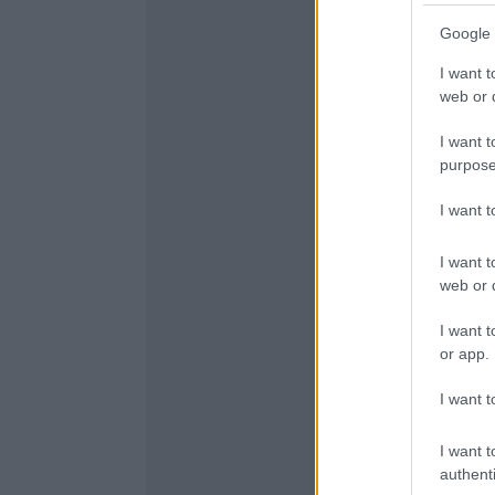
Google 
I want t
web or d
I want t
purpose
I want 
I want t
web or d
I want t
or app.
I want t
I want t
authenti