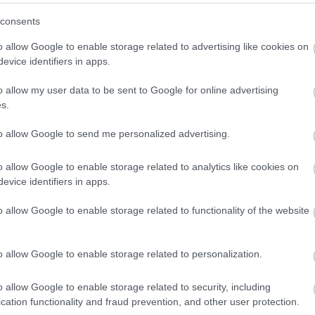
(
3
)
Hwaseong Fortress
(
1
)
idegennyelv
(
2
)
Ikea
consents
(
1
)
illem
(
1
)
Indonézia
(
3
)
Inodnézia
(
2
)
Írország
(
1
)
ismerkedés
(
1
)
iszlám
(
1
)
Isztambul
(
6
)
ital
(
2
)
o allow Google to enable storage related to advertising like cookies on
Izland
(
4
)
Jakarta
(
16
)
Japán
(
14
)
játék
(
1
)
evice identifiers in apps.
jégkorong
(
1
)
Joplin
(
2
)
Jordánia
(
15
)
Jyväskyä
(
1
)
kaland
(
1
)
Kambvodzsa
(
1
)
kampusz
(
2
)
o allow my user data to be sent to Google for online advertising
Kanada
(
10
)
Karácsony
(
2
)
karácsony
(
7
)
s.
karácsonyivásár
(
2
)
Karib-tenger
(
1
)
karnevál
(
1
)
Kárpátalja
(
3
)
kártya
(
1
)
kastélyok
(
1
)
kávé
(
2
)
to allow Google to send me personalized advertising.
képeslap
(
1
)
képregény
(
1
)
képregényfesztivál
(
1
)
képzőművészet
(
1
)
kerékpár
(
1
)
kert
(
1
)
o allow Google to enable storage related to analytics like cookies on
kézilabda
(
1
)
kiállítás
(
3
)
kihívás
(
1
)
Kína
(
8
)
evice identifiers in apps.
kirándulás
(
2
)
kiutazás
(
1
)
kollégium
(
1
)
Kolozsvár
(
1
)
Kolumbia
(
13
)
kommunikáció
(
1
)
o allow Google to enable storage related to functionality of the website
konferencia
(
2
)
könyv
(
1
)
könyvtár
(
1
)
környezettudatosság
(
1
)
koronavírus
(
1
)
Közel-Kelet
(
1
)
közlekedés
(
8
)
Krasznojarszk
o allow Google to enable storage related to personalization.
(
11
)
külföldi félév
(
354
)
kultúrsokk
(
1
)
kurzus
(
2
)
kutatás
(
4
)
lakhatás
(
4
)
legenda
(
1
)
o allow Google to enable storage related to security, including
Leidsepleinen
(
1
)
lemez
(
1
)
lengyel
(
2
)
cation functionality and fraud prevention, and other user protection.
Lengyelország
(
8
)
levelek
(
1
)
lifelong learning