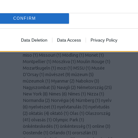
(
1
)
Lisszabon
(
14
)
Liverpool
(
1
)
LochNess
(
1
)
Lolita
(
2
)
Lotte World Tower
(
1
)
Louvre
(
1
)
Lugano
(
1
)
Macerata
(
1
)
madár
(
1
)
madarak
(
1
)
CONFIRM
Madeira
(
1
)
Malmö
(
1
)
Manet
(
1
)
manga
(
1
)
mangó
(
2
)
MarioKart
(
1
)
marketing
(
1
)
Marsrutka
(
1
)
McGill Egyetem
(
8
)
Medellín
(
1
)
MedUni
Data Deletion
Data Access
Privacy Policy
Wien
(
1
)
mértékegységek
(
1
)
Miami
(
1
)
Milano
(
2
)
Milánó
(
5
)
milliomos
(
1
)
Mirabell kastély
(
1
)
miso
(
1
)
Missouri
(
1
)
Mödling
(
1
)
Monet
(
1
)
Montpellier
(
1
)
Moszkva
(
1
)
Moulin Rouge
(
1
)
Mozartkugeln
(
1
)
mozi
(
1
)
MSSU
(
1
)
Musée
D’Orsay
(
1
)
művészet
(
9
)
múzeum
(
5
)
múzeumok
(
1
)
Myanmar
(
2
)
Nabokov
(
3
)
Nagyszombat
(
5
)
Navigli
(
2
)
Németország
(
25
)
New York
(
8
)
Nimes
(
6
)
Nímes
(
1
)
Nizza
(
1
)
Normandia
(
2
)
Norvégia
(
4
)
Nürnberg
(
1
)
nyelv
(
6
)
nyelvészet
(
1
)
nyelvtanulás
(
1
)
nyelvtudás
(
2
)
oktatás
(
4
)
oktató
(
1
)
Olas
(
1
)
Olaszország
(
41
)
olvasás
(
1
)
Olympic Park
(
1
)
önkénteskedés
(
1
)
önkéntesség
(
1
)
online
(
3
)
Oostende
(
1
)
Orlando
(
1
)
ororszlán
(
1
)