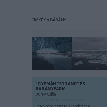
CÍMKÉK
»
BÁRÁNY
"GYÉMÁNTSTRAND" ÉS
BÁRÁNYFARM
Duray Csilla
BY:
VILÁGEGYETEMISTA
2020. ÁPR 24.
Ez a blogbejegyzés Csillának még a