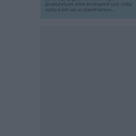
járványhelyzet előtti élményeiről szól. Csilla
azóta is kint van az izlandi farmon...