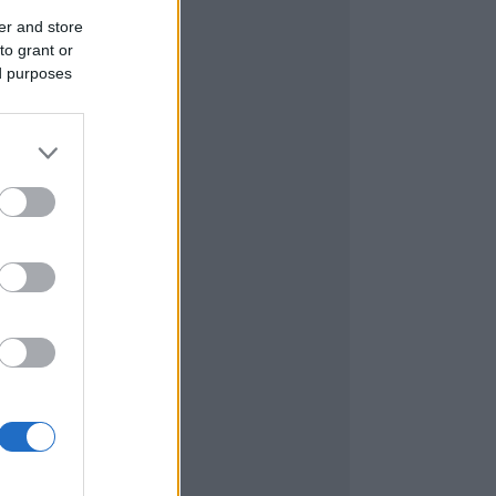
er and store
to grant or
ed purposes