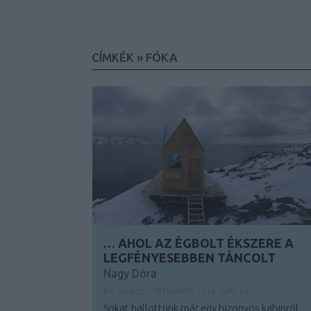
CÍMKÉK
»
FÓKA
… AHOL AZ ÉGBOLT ÉKSZERE A
LEGFÉNYESEBBEN TÁNCOLT
Nagy Dóra
BY:
VILÁGEGYETEMISTA
2019. ÁPR 10.
Sokat hallottunk már egy bizonyos kabinról,