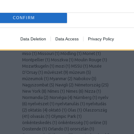
(
1
)
Lisszabon
(
14
)
Liverpool
(
1
)
LochNess
(
1
)
Lolita
(
2
)
Lotte World Tower
(
1
)
Louvre
(
1
)
Lugano
(
1
)
Macerata
(
1
)
madár
(
1
)
madarak
(
1
)
CONFIRM
Madeira
(
1
)
Malmö
(
1
)
Manet
(
1
)
manga
(
1
)
mangó
(
2
)
MarioKart
(
1
)
marketing
(
1
)
Marsrutka
(
1
)
McGill Egyetem
(
8
)
Medellín
(
1
)
MedUni
Data Deletion
Data Access
Privacy Policy
Wien
(
1
)
mértékegységek
(
1
)
Miami
(
1
)
Milano
(
2
)
Milánó
(
5
)
milliomos
(
1
)
Mirabell kastély
(
1
)
miso
(
1
)
Missouri
(
1
)
Mödling
(
1
)
Monet
(
1
)
Montpellier
(
1
)
Moszkva
(
1
)
Moulin Rouge
(
1
)
Mozartkugeln
(
1
)
mozi
(
1
)
MSSU
(
1
)
Musée
D’Orsay
(
1
)
művészet
(
9
)
múzeum
(
5
)
múzeumok
(
1
)
Myanmar
(
2
)
Nabokov
(
3
)
Nagyszombat
(
5
)
Navigli
(
2
)
Németország
(
25
)
New York
(
8
)
Nímes
(
1
)
Nimes
(
6
)
Nizza
(
1
)
Normandia
(
2
)
Norvégia
(
4
)
Nürnberg
(
1
)
nyelv
(
6
)
nyelvészet
(
1
)
nyelvtanulás
(
1
)
nyelvtudás
(
2
)
oktatás
(
4
)
oktató
(
1
)
Olas
(
1
)
Olaszország
(
41
)
olvasás
(
1
)
Olympic Park
(
1
)
önkénteskedés
(
1
)
önkéntesség
(
1
)
online
(
3
)
Oostende
(
1
)
Orlando
(
1
)
ororszlán
(
1
)