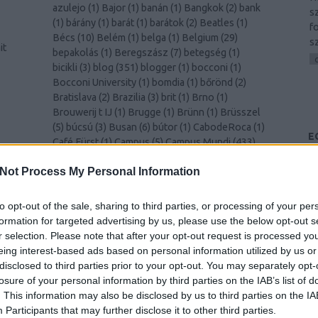
azulejo
(
1
)
Bajor
(
1
)
banán
(
1
)
Bangkok
(
2
)
bank
s
(
1
)
bárány
(
1
)
barát
(
1
)
barátok
(
2
)
Beatles
(
1
)
f
Bécs
(
10
)
Belém
(
1
)
belga
(
1
)
Belgium
(
29
)
s
it
bepakolás
(
1
)
Beregszász
(
7
)
betegség
(
1
)
bicikli
(
3
)
blog
(
351
)
blogger
(
1
)
bocconi
(
1
)
Bocconi University
(
1
)
bomdia
(
1
)
bőrönd
(
2
)
Bratislava
(
2
)
Brazilia
(
3
)
brit
(
1
)
Brno
(
1
)
Brouwerij t IJ
(
1
)
Brugge
(
1
)
Brünn
(
1
)
Brüsszel
(
5
)
búcsú
(
3
)
Busan
(
6
)
bútor
(
1
)
CabodeRoca
(
1
)
E
Café Fürst
(
1
)
Campus
(
5
)
Campus Mundi
(
433
)
és
Campus Mundi freemover
(
1
)
cantus
(
1
)
card
(
1
)
00
)
Not Process My Personal Information
celebration
(
1
)
CEMS
(
2
)
Cezanne
(
1
)
challenge
(
1
)
cheers
(
1
)
Chiang Mai
(
1
)
Chicago
(
1
)
chili
(
2
)
christmas
(
1
)
Christmas
(
1
)
ciao
(
1
)
Cinque Terre
to opt-out of the sale, sharing to third parties, or processing of your per
k
(
1
)
Como
(
1
)
család
(
1
)
Csehország
(
1
)
csiga
(
1
)
formation for targeted advertising by us, please use the below opt-out s
csípős
(
1
)
csomagolás
(
1
)
cukornád
(
1
)
Dánia
(
4
)
r selection. Please note that after your opt-out request is processed y
Dél-Korea
(
11
)
Déva
(
1
)
Donaustauf
(
1
)
drink
eing interest-based ads based on personal information utilized by us or
(
2
)
durian
(
1
)
Edinburgh
(
8
)
edzés
(
1
)
disclosed to third parties prior to your opt-out. You may separately opt-
y
egészségügy
(
1
)
egyenruha
(
1
)
Egyesült
losure of your personal information by third parties on the IAB’s list of
)
Királyság
(
2
)
Egyetem
(
1
)
egyetem
(
3
)
. This information may also be disclosed by us to third parties on the
IA
–
egyetemista
(
429
)
egyetemi élet
(
4
)
Egyiptom
Participants
that may further disclose it to other third parties.