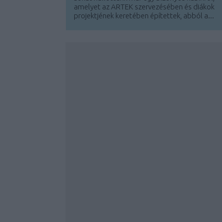
amelyet az ARTEK szervezésében és diákok
projektjének keretében építettek, abból a...