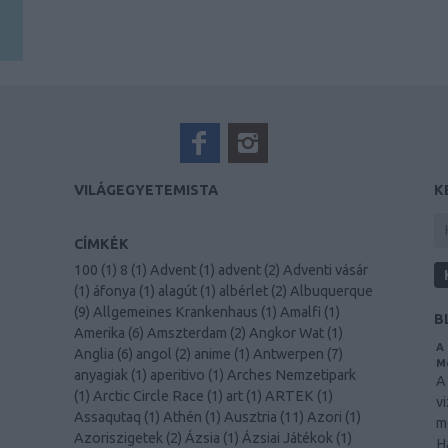
VILÁGEGYETEMISTA
K
CÍMKÉK
100
(
1
)
8
(
1
)
Advent
(
1
)
advent
(
2
)
Adventi vásár
(
1
)
áfonya
(
1
)
alagút
(
1
)
albérlet
(
2
)
Albuquerque
(
9
)
Allgemeines Krankenhaus
(
1
)
Amalfi
(
1
)
B
Amerika
(
6
)
Amszterdam
(
2
)
Angkor Wat
(
1
)
A 
Anglia
(
6
)
angol
(
2
)
anime
(
1
)
Antwerpen
(
7
)
Me
anyagiak
(
1
)
aperitivo
(
1
)
Arches Nemzetipark
A
(
1
)
Arctic Circle Race
(
1
)
art
(
1
)
ARTEK
(
1
)
v
Assaqutaq
(
1
)
Athén
(
1
)
Ausztria
(
11
)
Azori
(
1
)
m
Azoriszigetek
(
2
)
Ázsia
(
1
)
Ázsiai Játékok
(
1
)
H