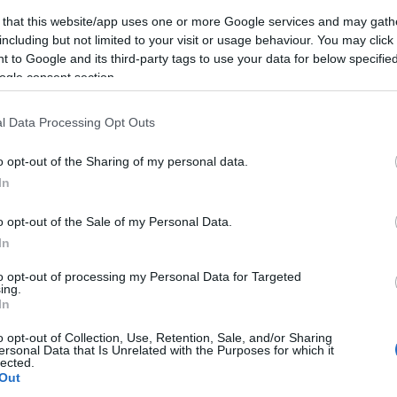
(
2
)
építészet
(
1
)
építkezés
(
1
)
Erasmus
(
1
)
 that this website/app uses one or more Google services and may gath
Erdély
(
1
)
ESN
(
1
)
Észtország
(
14
)
észt nyelv
including but not limited to your visit or usage behaviour. You may click 
(
3
)
étel
(
4
)
etikett
(
1
)
Európa
(
1
)
 to Google and its third-party tags to use your data for below specifi
EurópaiParlament
(
1
)
Évi
(
22
)
fagyizó
(
1
)
ogle consent section.
fagylalt
(
1
)
fáklya
(
1
)
félév
(
1
)
felhívás
(
1
)
felvonulás
(
1
)
feminizmus
(
1
)
fenntarthatóság
(
1
)
festészet
(
2
)
festmény
(
2
)
Finnország
(
5
)
l Data Processing Opt Outs
finnugor
(
1
)
Firenze
(
12
)
Florida
(
1
)
foci
(
1
)
főiskola
(
1
)
fóka
(
1
)
food
(
3
)
football
(
1
)
o opt-out of the Sharing of my personal data.
forraltbor
(
1
)
forrócsoki
(
1
)
főzés
(
1
)
In
Franciaország
(
23
)
freemover
(
4
)
friends
(
1
)
futóverseny
(
1
)
gasztro
(
1
)
gasztronómia
(
6
)
o opt-out of the Sale of my Personal Data.
Gedser
(
1
)
Gent
(
7
)
gleccser
(
1
)
GoldenWeek
(
1
)
In
goodbye
(
1
)
Göteborg
(
1
)
Grand Canyon
(
1
)
Greta Thunberg
(
1
)
Groningen
(
1
)
Grönland
(
15
)
to opt-out of processing my Personal Data for Targeted
Grúzia
(
1
)
Gyeongbokgung palota
(
1
)
ing.
Gyeongbokgung Palota
(
1
)
gym
(
1
)
gyógyszer
In
(
1
)
hallgató
(
1
)
Hamburg
(
1
)
hamburger
(
1
)
o opt-out of Collection, Use, Retention, Sale, and/or Sharing
hamburgernap
(
1
)
hanbok
(
1
)
Hanoi
(
1
)
Harry
ersonal Data that Is Unrelated with the Purposes for which it
Potter
(
2
)
Hawaii
(
1
)
Helsinki
(
1
)
hó
(
2
)
hockey
lected.
(
1
)
hoki
(
1
)
holland
(
1
)
Hollandia
(
2
)
Hong Kong
Out
(
11
)
honvágy
(
1
)
Honvágy
(
1
)
hostel
(
1
)
Húsvét