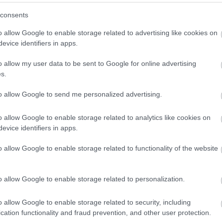
(
3
)
Hwaseong Fortress
(
1
)
idegennyelv
(
2
)
Ikea
consents
(
1
)
illem
(
1
)
Indonézia
(
3
)
Inodnézia
(
2
)
Írország
(
1
)
ismerkedés
(
1
)
iszlám
(
1
)
Isztambul
(
6
)
ital
(
2
)
o allow Google to enable storage related to advertising like cookies on
Izland
(
4
)
Jakarta
(
16
)
Japán
(
14
)
játék
(
1
)
evice identifiers in apps.
jégkorong
(
1
)
Joplin
(
2
)
Jordánia
(
15
)
Jyväskyä
(
1
)
kaland
(
1
)
Kambvodzsa
(
1
)
kampusz
(
2
)
o allow my user data to be sent to Google for online advertising
Kanada
(
10
)
karácsony
(
7
)
Karácsony
(
2
)
s.
karácsonyivásár
(
2
)
Karib-tenger
(
1
)
karnevál
(
1
)
Kárpátalja
(
3
)
kártya
(
1
)
kastélyok
(
1
)
kávé
(
2
)
to allow Google to send me personalized advertising.
képeslap
(
1
)
képregény
(
1
)
képregényfesztivál
(
1
)
képzőművészet
(
1
)
kerékpár
(
1
)
kert
(
1
)
o allow Google to enable storage related to analytics like cookies on
kézilabda
(
1
)
kiállítás
(
3
)
kihívás
(
1
)
Kína
(
8
)
evice identifiers in apps.
kirándulás
(
2
)
kiutazás
(
1
)
kollégium
(
1
)
Kolozsvár
(
1
)
Kolumbia
(
13
)
kommunikáció
(
1
)
o allow Google to enable storage related to functionality of the website
konferencia
(
2
)
könyv
(
1
)
könyvtár
(
1
)
környezettudatosság
(
1
)
koronavírus
(
1
)
Közel-Kelet
(
1
)
közlekedés
(
8
)
Krasznojarszk
o allow Google to enable storage related to personalization.
(
11
)
külföldi félév
(
354
)
kultúrsokk
(
1
)
kurzus
(
2
)
kutatás
(
4
)
lakhatás
(
4
)
legenda
(
1
)
o allow Google to enable storage related to security, including
Leidsepleinen
(
1
)
lemez
(
1
)
lengyel
(
2
)
cation functionality and fraud prevention, and other user protection.
Lengyelország
(
8
)
levelek
(
1
)
lifelong learning