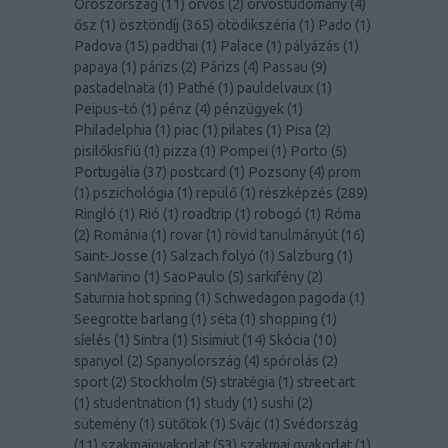
Oroszország
(
11
)
orvos
(
2
)
orvostudomány
(
4
)
ősz
(
1
)
ösztöndíj
(
365
)
ötödikszéria
(
1
)
Pado
(
1
)
Padova
(
15
)
padthai
(
1
)
Palace
(
1
)
pályázás
(
1
)
papaya
(
1
)
párizs
(
2
)
Párizs
(
4
)
Passau
(
9
)
pastadelnata
(
1
)
Pathé
(
1
)
pauldelvaux
(
1
)
Peipus-tó
(
1
)
pénz
(
4
)
pénzügyek
(
1
)
Philadelphia
(
1
)
piac
(
1
)
pilates
(
1
)
Pisa
(
2
)
pisilőkisfiú
(
1
)
pizza
(
1
)
Pompei
(
1
)
Porto
(
5
)
Portugália
(
37
)
postcard
(
1
)
Pozsony
(
4
)
prom
(
1
)
pszichológia
(
1
)
repülő
(
1
)
részképzés
(
289
)
Ringló
(
1
)
Rió
(
1
)
roadtrip
(
1
)
robogó
(
1
)
Róma
(
2
)
Románia
(
1
)
rovar
(
1
)
rövid tanulmányút
(
16
)
Saint-Josse
(
1
)
Salzach folyó
(
1
)
Salzburg
(
1
)
SanMarino
(
1
)
SaoPaulo
(
5
)
sarkifény
(
2
)
Saturnia hot spring
(
1
)
Schwedagon pagoda
(
1
)
Seegrotte barlang
(
1
)
séta
(
1
)
shopping
(
1
)
síelés
(
1
)
Sintra
(
1
)
Sisimiut
(
14
)
Skócia
(
10
)
spanyol
(
2
)
Spanyolország
(
4
)
spórolás
(
2
)
sport
(
2
)
Stockholm
(
5
)
stratégia
(
1
)
street art
(
1
)
studentnation
(
1
)
study
(
1
)
sushi
(
2
)
sütemény
(
1
)
sütőtök
(
1
)
Svájc
(
1
)
Svédország
(
11
)
szakmaigyakorlat
(
53
)
szakmai gyakorlat
(
1
)