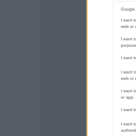
Google 
I want t
web or d
I want t
purpose
I want 
I want t
web or d
I want t
or app.
I want t
I want t
authenti