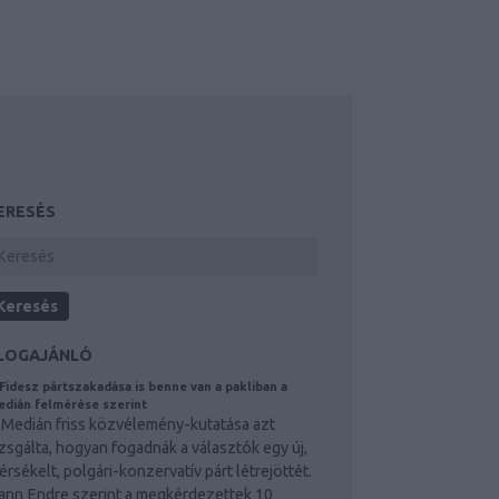
ERESÉS
LOGAJÁNLÓ
Fidesz pártszakadása is benne van a pakliban a
dián felmérése szerint
 Medián friss közvélemény-kutatása azt
izsgálta, hogyan fogadnák a választók egy új,
érsékelt, polgári-konzervatív párt létrejöttét.
ann Endre szerint a megkérdezettek 10