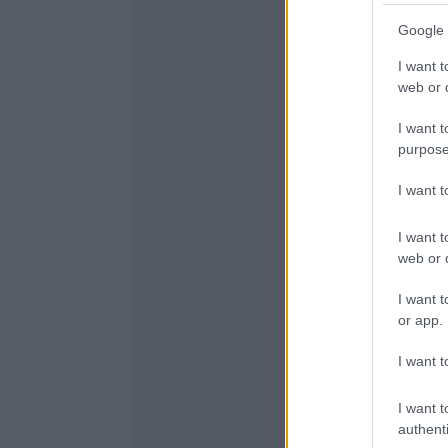
Google 
I want t
web or d
I want t
purpose
I want 
I want t
web or d
I want t
or app.
I want t
I want t
authenti