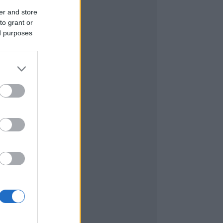
er and store
to grant or
ed purposes