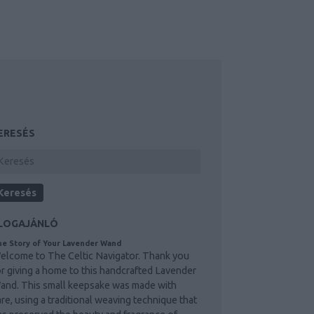
ERESÉS
LOGAJÁNLÓ
e Story of Your Lavender Wand
elcome to The Celtic Navigator. Thank you
or giving a home to this handcrafted Lavender
and. This small keepsake was made with
are, using a traditional weaving technique that