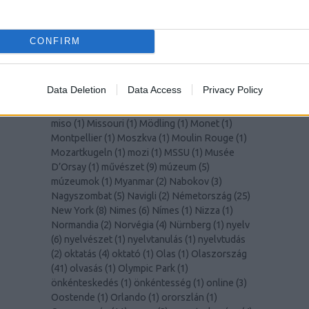
(
1
)
Lisszabon
(
14
)
Liverpool
(
1
)
LochNess
(
1
)
Lolita
(
2
)
Lotte World Tower
(
1
)
Louvre
(
1
)
Lugano
(
1
)
Macerata
(
1
)
madár
(
1
)
madarak
(
1
)
CONFIRM
Madeira
(
1
)
Malmö
(
1
)
Manet
(
1
)
manga
(
1
)
mangó
(
2
)
MarioKart
(
1
)
marketing
(
1
)
Marsrutka
(
1
)
McGill Egyetem
(
8
)
Medellín
(
1
)
MedUni
Data Deletion
Data Access
Privacy Policy
Wien
(
1
)
mértékegységek
(
1
)
Miami
(
1
)
Milano
(
2
)
Milánó
(
5
)
milliomos
(
1
)
Mirabell kastély
(
1
)
miso
(
1
)
Missouri
(
1
)
Mödling
(
1
)
Monet
(
1
)
Montpellier
(
1
)
Moszkva
(
1
)
Moulin Rouge
(
1
)
Mozartkugeln
(
1
)
mozi
(
1
)
MSSU
(
1
)
Musée
D’Orsay
(
1
)
művészet
(
9
)
múzeum
(
5
)
múzeumok
(
1
)
Myanmar
(
2
)
Nabokov
(
3
)
Nagyszombat
(
5
)
Navigli
(
2
)
Németország
(
25
)
New York
(
8
)
Nimes
(
6
)
Nímes
(
1
)
Nizza
(
1
)
Normandia
(
2
)
Norvégia
(
4
)
Nürnberg
(
1
)
nyelv
(
6
)
nyelvészet
(
1
)
nyelvtanulás
(
1
)
nyelvtudás
(
2
)
oktatás
(
4
)
oktató
(
1
)
Olas
(
1
)
Olaszország
(
41
)
olvasás
(
1
)
Olympic Park
(
1
)
önkénteskedés
(
1
)
önkéntesség
(
1
)
online
(
3
)
Oostende
(
1
)
Orlando
(
1
)
ororszlán
(
1
)