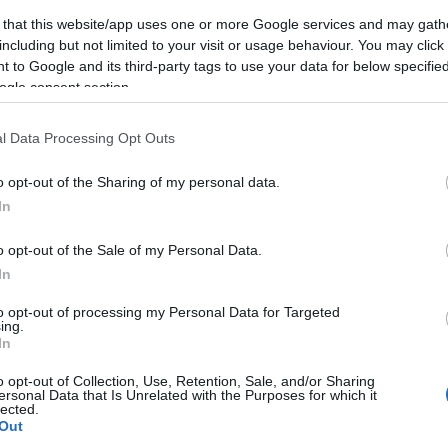
(
2
)
építészet
(
1
)
építkezés
(
1
)
Erasmus
(
1
)
 that this website/app uses one or more Google services and may gath
Erdély
(
1
)
ESN
(
1
)
Észtország
(
14
)
észt nyelv
including but not limited to your visit or usage behaviour. You may click 
(
3
)
étel
(
4
)
etikett
(
1
)
Európa
(
1
)
 to Google and its third-party tags to use your data for below specifi
EurópaiParlament
(
1
)
Évi
(
22
)
fagyizó
(
1
)
ogle consent section.
fagylalt
(
1
)
fáklya
(
1
)
félév
(
1
)
felhívás
(
1
)
felvonulás
(
1
)
feminizmus
(
1
)
fenntarthatóság
(
1
)
festészet
(
2
)
festmény
(
2
)
Finnország
(
5
)
l Data Processing Opt Outs
finnugor
(
1
)
Firenze
(
12
)
Florida
(
1
)
foci
(
1
)
főiskola
(
1
)
fóka
(
1
)
food
(
3
)
football
(
1
)
o opt-out of the Sharing of my personal data.
forraltbor
(
1
)
forrócsoki
(
1
)
főzés
(
1
)
In
Franciaország
(
23
)
freemover
(
4
)
friends
(
1
)
futóverseny
(
1
)
gasztro
(
1
)
gasztronómia
(
6
)
o opt-out of the Sale of my Personal Data.
Gedser
(
1
)
Gent
(
7
)
gleccser
(
1
)
GoldenWeek
(
1
)
In
goodbye
(
1
)
Göteborg
(
1
)
Grand Canyon
(
1
)
Greta Thunberg
(
1
)
Groningen
(
1
)
Grönland
(
15
)
to opt-out of processing my Personal Data for Targeted
Grúzia
(
1
)
Gyeongbokgung palota
(
1
)
ing.
Gyeongbokgung Palota
(
1
)
gym
(
1
)
gyógyszer
In
(
1
)
hallgató
(
1
)
Hamburg
(
1
)
hamburger
(
1
)
o opt-out of Collection, Use, Retention, Sale, and/or Sharing
hamburgernap
(
1
)
hanbok
(
1
)
Hanoi
(
1
)
Harry
ersonal Data that Is Unrelated with the Purposes for which it
Potter
(
2
)
Hawaii
(
1
)
Helsinki
(
1
)
hó
(
2
)
hockey
lected.
(
1
)
hoki
(
1
)
holland
(
1
)
Hollandia
(
2
)
Hong Kong
Out
(
11
)
Honvágy
(
1
)
honvágy
(
1
)
hostel
(
1
)
Húsvét