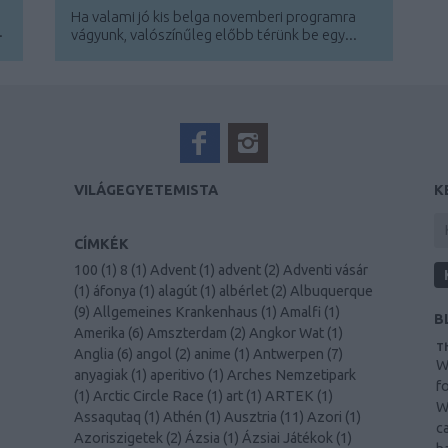
Ha valami jó kis belga novemberi programra
.
vágyunk, valószínűleg előbb térünk be egy...
VILÁGEGYETEMISTA
K
CÍMKÉK
100
(
1
)
8
(
1
)
Advent
(
1
)
advent
(
2
)
Adventi vásár
(
1
)
áfonya
(
1
)
alagút
(
1
)
albérlet
(
2
)
Albuquerque
(
9
)
Allgemeines Krankenhaus
(
1
)
Amalfi
(
1
)
B
Amerika
(
6
)
Amszterdam
(
2
)
Angkor Wat
(
1
)
Th
Anglia
(
6
)
angol
(
2
)
anime
(
1
)
Antwerpen
(
7
)
W
anyagiak
(
1
)
aperitivo
(
1
)
Arches Nemzetipark
f
(
1
)
Arctic Circle Race
(
1
)
art
(
1
)
ARTEK
(
1
)
W
Assaqutaq
(
1
)
Athén
(
1
)
Ausztria
(
11
)
Azori
(
1
)
c
Azoriszigetek
(
2
)
Ázsia
(
1
)
Ázsiai Játékok
(
1
)