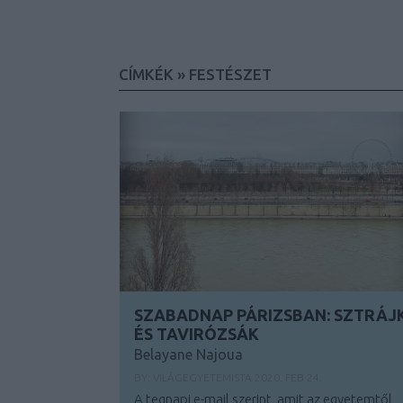
CÍMKÉK
»
FESTÉSZET
SZABADNAP PÁRIZSBAN: SZTRÁJ
ÉS TAVIRÓZSÁK
Belayane Najoua
BY:
VILÁGEGYETEMISTA
2020. FEB 24.
A tegnapi e-mail szerint, amit az egyetemtől