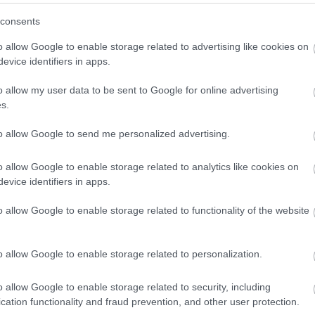
(
3
)
Hwaseong Fortress
(
1
)
idegennyelv
(
2
)
Ikea
consents
(
1
)
illem
(
1
)
Indonézia
(
3
)
Inodnézia
(
2
)
Írország
(
1
)
ismerkedés
(
1
)
iszlám
(
1
)
Isztambul
(
6
)
ital
(
2
)
o allow Google to enable storage related to advertising like cookies on
Izland
(
4
)
Jakarta
(
16
)
Japán
(
14
)
játék
(
1
)
evice identifiers in apps.
jégkorong
(
1
)
Joplin
(
2
)
Jordánia
(
15
)
Jyväskyä
(
1
)
kaland
(
1
)
Kambvodzsa
(
1
)
kampusz
(
2
)
o allow my user data to be sent to Google for online advertising
Kanada
(
10
)
Karácsony
(
2
)
karácsony
(
7
)
s.
karácsonyivásár
(
2
)
Karib-tenger
(
1
)
karnevál
(
1
)
Kárpátalja
(
3
)
kártya
(
1
)
kastélyok
(
1
)
kávé
(
2
)
to allow Google to send me personalized advertising.
képeslap
(
1
)
képregény
(
1
)
képregényfesztivál
(
1
)
képzőművészet
(
1
)
kerékpár
(
1
)
kert
(
1
)
o allow Google to enable storage related to analytics like cookies on
kézilabda
(
1
)
kiállítás
(
3
)
kihívás
(
1
)
Kína
(
8
)
evice identifiers in apps.
kirándulás
(
2
)
kiutazás
(
1
)
kollégium
(
1
)
Kolozsvár
(
1
)
Kolumbia
(
13
)
kommunikáció
(
1
)
o allow Google to enable storage related to functionality of the website
konferencia
(
2
)
könyv
(
1
)
könyvtár
(
1
)
környezettudatosság
(
1
)
koronavírus
(
1
)
Közel-Kelet
(
1
)
közlekedés
(
8
)
Krasznojarszk
o allow Google to enable storage related to personalization.
(
11
)
külföldi félév
(
354
)
kultúrsokk
(
1
)
kurzus
(
2
)
kutatás
(
4
)
lakhatás
(
4
)
legenda
(
1
)
o allow Google to enable storage related to security, including
Leidsepleinen
(
1
)
lemez
(
1
)
lengyel
(
2
)
cation functionality and fraud prevention, and other user protection.
Lengyelország
(
8
)
levelek
(
1
)
lifelong learning