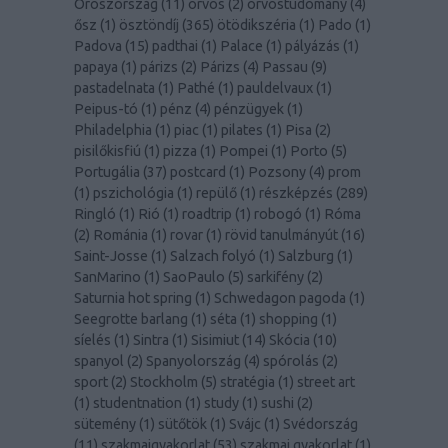
Oroszország
(
11
)
orvos
(
2
)
orvostudomány
(
4
)
ősz
(
1
)
ösztöndíj
(
365
)
ötödikszéria
(
1
)
Pado
(
1
)
Padova
(
15
)
padthai
(
1
)
Palace
(
1
)
pályázás
(
1
)
papaya
(
1
)
párizs
(
2
)
Párizs
(
4
)
Passau
(
9
)
pastadelnata
(
1
)
Pathé
(
1
)
pauldelvaux
(
1
)
Peipus-tó
(
1
)
pénz
(
4
)
pénzügyek
(
1
)
Philadelphia
(
1
)
piac
(
1
)
pilates
(
1
)
Pisa
(
2
)
pisilőkisfiú
(
1
)
pizza
(
1
)
Pompei
(
1
)
Porto
(
5
)
Portugália
(
37
)
postcard
(
1
)
Pozsony
(
4
)
prom
(
1
)
pszichológia
(
1
)
repülő
(
1
)
részképzés
(
289
)
Ringló
(
1
)
Rió
(
1
)
roadtrip
(
1
)
robogó
(
1
)
Róma
(
2
)
Románia
(
1
)
rovar
(
1
)
rövid tanulmányút
(
16
)
Saint-Josse
(
1
)
Salzach folyó
(
1
)
Salzburg
(
1
)
SanMarino
(
1
)
SaoPaulo
(
5
)
sarkifény
(
2
)
Saturnia hot spring
(
1
)
Schwedagon pagoda
(
1
)
Seegrotte barlang
(
1
)
séta
(
1
)
shopping
(
1
)
síelés
(
1
)
Sintra
(
1
)
Sisimiut
(
14
)
Skócia
(
10
)
spanyol
(
2
)
Spanyolország
(
4
)
spórolás
(
2
)
sport
(
2
)
Stockholm
(
5
)
stratégia
(
1
)
street art
(
1
)
studentnation
(
1
)
study
(
1
)
sushi
(
2
)
sütemény
(
1
)
sütőtök
(
1
)
Svájc
(
1
)
Svédország
(
11
)
szakmaigyakorlat
(
53
)
szakmai gyakorlat
(
1
)