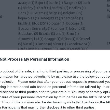
h
azulejo
(
1
)
Bajor
(
1
)
banán
(
1
)
Bangkok
(
2
)
bank
l
(
1
)
bárány
(
1
)
barát
(
1
)
barátok
(
2
)
Beatles
(
1
)
W
Bécs
(
10
)
Belém
(
1
)
belga
(
1
)
Belgium
(
29
)
it
bepakolás
(
1
)
Beregszász
(
7
)
betegség
(
1
)
bicikli
(
3
)
blog
(
351
)
blogger
(
1
)
bocconi
(
1
)
Bocconi University
(
1
)
bomdia
(
1
)
bőrönd
(
2
)
Bratislava
(
2
)
Brazilia
(
3
)
brit
(
1
)
Brno
(
1
)
Brouwerij t IJ
(
1
)
Brugge
(
1
)
Brünn
(
1
)
Brüsszel
E
(
5
)
búcsú
(
3
)
Busan
(
6
)
bútor
(
1
)
CabodeRoca
(
1
)
Café Fürst
(
1
)
Campus
(
5
)
Campus Mundi
(
433
)
és
Campus Mundi freemover
(
1
)
cantus
(
1
)
card
(
1
)
00
)
Not Process My Personal Information
celebration
(
1
)
CEMS
(
2
)
Cezanne
(
1
)
challenge
(
1
)
cheers
(
1
)
Chiang Mai
(
1
)
Chicago
(
1
)
chili
(
2
)
christmas
(
1
)
Christmas
(
1
)
ciao
(
1
)
Cinque Terre
to opt-out of the sale, sharing to third parties, or processing of your per
k
(
1
)
Como
(
1
)
család
(
1
)
Csehország
(
1
)
csiga
(
1
)
formation for targeted advertising by us, please use the below opt-out s
csípős
(
1
)
csomagolás
(
1
)
cukornád
(
1
)
Dánia
(
4
)
r selection. Please note that after your opt-out request is processed y
Dél-Korea
(
11
)
Déva
(
1
)
Donaustauf
(
1
)
drink
eing interest-based ads based on personal information utilized by us or
(
2
)
durian
(
1
)
Edinburgh
(
8
)
edzés
(
1
)
disclosed to third parties prior to your opt-out. You may separately opt-
y
egészségügy
(
1
)
egyenruha
(
1
)
Egyesült
losure of your personal information by third parties on the IAB’s list of
)
Királyság
(
2
)
Egyetem
(
1
)
egyetem
(
3
)
. This information may also be disclosed by us to third parties on the
IA
–
egyetemista
(
429
)
egyetemi élet
(
4
)
Egyiptom
Participants
that may further disclose it to other third parties.