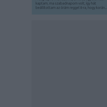
kaptam, ma szabadnapom volt, így hát
beállítottam az órám reggel 8-ra, hogy korán..