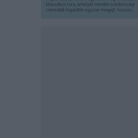
klasszikus túra, amelyet minden svédországi
cserediák legalább egyszer megejt: hosszú...