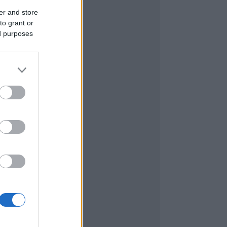
er and store
to grant or
ed purposes