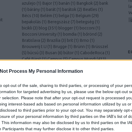
h
azulejo
(
1
)
Bajor
(
1
)
banán
(
1
)
Bangkok
(
2
)
bank
l
(
1
)
bárány
(
1
)
barát
(
1
)
barátok
(
2
)
Beatles
(
1
)
W
Bécs
(
10
)
Belém
(
1
)
belga
(
1
)
Belgium
(
29
)
it
bepakolás
(
1
)
Beregszász
(
7
)
betegség
(
1
)
bicikli
(
3
)
blog
(
351
)
blogger
(
1
)
bocconi
(
1
)
Bocconi University
(
1
)
bomdia
(
1
)
bőrönd
(
2
)
Bratislava
(
2
)
Brazilia
(
3
)
brit
(
1
)
Brno
(
1
)
Brouwerij t IJ
(
1
)
Brugge
(
1
)
Brünn
(
1
)
Brüsszel
E
(
5
)
búcsú
(
3
)
Busan
(
6
)
bútor
(
1
)
CabodeRoca
(
1
)
Café Fürst
(
1
)
Campus
(
5
)
Campus Mundi
(
433
)
és
Campus Mundi freemover
(
1
)
cantus
(
1
)
card
(
1
)
00
)
Not Process My Personal Information
celebration
(
1
)
CEMS
(
2
)
Cezanne
(
1
)
challenge
(
1
)
cheers
(
1
)
Chiang Mai
(
1
)
Chicago
(
1
)
chili
(
2
)
christmas
(
1
)
Christmas
(
1
)
ciao
(
1
)
Cinque Terre
to opt-out of the sale, sharing to third parties, or processing of your per
k
(
1
)
Como
(
1
)
család
(
1
)
Csehország
(
1
)
csiga
(
1
)
formation for targeted advertising by us, please use the below opt-out s
csípős
(
1
)
csomagolás
(
1
)
cukornád
(
1
)
Dánia
(
4
)
r selection. Please note that after your opt-out request is processed y
Dél-Korea
(
11
)
Déva
(
1
)
Donaustauf
(
1
)
drink
eing interest-based ads based on personal information utilized by us or
(
2
)
durian
(
1
)
Edinburgh
(
8
)
edzés
(
1
)
disclosed to third parties prior to your opt-out. You may separately opt-
y
egészségügy
(
1
)
egyenruha
(
1
)
Egyesült
losure of your personal information by third parties on the IAB’s list of
)
Királyság
(
2
)
egyetem
(
3
)
Egyetem
(
1
)
. This information may also be disclosed by us to third parties on the
IA
–
egyetemista
(
429
)
egyetemi élet
(
4
)
Egyiptom
Participants
that may further disclose it to other third parties.