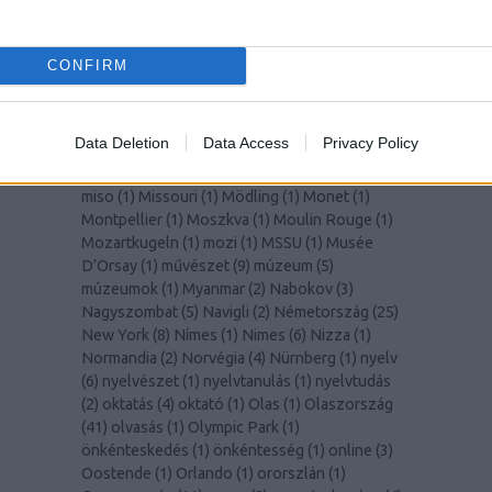
(
1
)
Lisszabon
(
14
)
Liverpool
(
1
)
LochNess
(
1
)
Lolita
(
2
)
Lotte World Tower
(
1
)
Louvre
(
1
)
Lugano
(
1
)
Macerata
(
1
)
madár
(
1
)
madarak
(
1
)
CONFIRM
Madeira
(
1
)
Malmö
(
1
)
Manet
(
1
)
manga
(
1
)
mangó
(
2
)
MarioKart
(
1
)
marketing
(
1
)
Marsrutka
(
1
)
McGill Egyetem
(
8
)
Medellín
(
1
)
MedUni
Data Deletion
Data Access
Privacy Policy
Wien
(
1
)
mértékegységek
(
1
)
Miami
(
1
)
Milano
(
2
)
Milánó
(
5
)
milliomos
(
1
)
Mirabell kastély
(
1
)
miso
(
1
)
Missouri
(
1
)
Mödling
(
1
)
Monet
(
1
)
Montpellier
(
1
)
Moszkva
(
1
)
Moulin Rouge
(
1
)
Mozartkugeln
(
1
)
mozi
(
1
)
MSSU
(
1
)
Musée
D’Orsay
(
1
)
művészet
(
9
)
múzeum
(
5
)
múzeumok
(
1
)
Myanmar
(
2
)
Nabokov
(
3
)
Nagyszombat
(
5
)
Navigli
(
2
)
Németország
(
25
)
New York
(
8
)
Nímes
(
1
)
Nimes
(
6
)
Nizza
(
1
)
Normandia
(
2
)
Norvégia
(
4
)
Nürnberg
(
1
)
nyelv
(
6
)
nyelvészet
(
1
)
nyelvtanulás
(
1
)
nyelvtudás
(
2
)
oktatás
(
4
)
oktató
(
1
)
Olas
(
1
)
Olaszország
(
41
)
olvasás
(
1
)
Olympic Park
(
1
)
önkénteskedés
(
1
)
önkéntesség
(
1
)
online
(
3
)
Oostende
(
1
)
Orlando
(
1
)
ororszlán
(
1
)