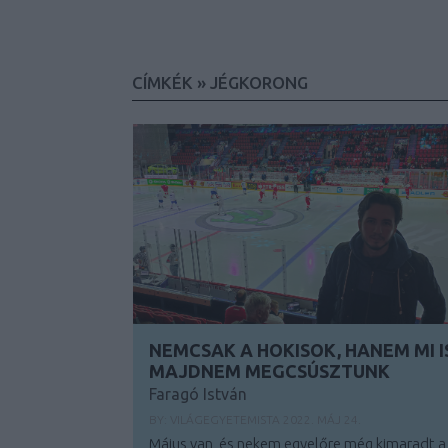
CÍMKÉK
»
JÉGKORONG
NEMCSAK A HOKISOK, HANEM MI I
MAJDNEM MEGCSÚSZTUNK
Faragó István
BY:
VILÁGEGYETEMISTA
2022. MÁJ 24.
Május van, és nekem egyelőre még kimaradt a