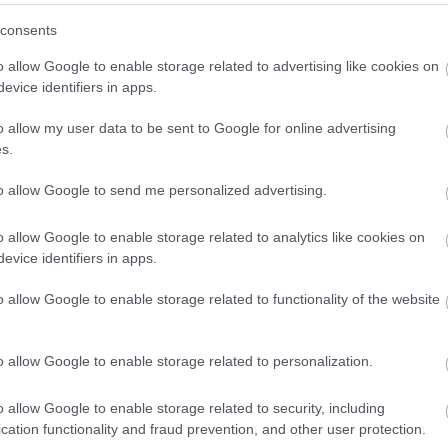
(
3
)
Hwaseong Fortress
(
1
)
idegennyelv
(
2
)
Ikea
consents
(
1
)
illem
(
1
)
Indonézia
(
3
)
Inodnézia
(
2
)
Írország
(
1
)
ismerkedés
(
1
)
iszlám
(
1
)
Isztambul
(
6
)
ital
(
2
)
o allow Google to enable storage related to advertising like cookies on
Izland
(
4
)
Jakarta
(
16
)
Japán
(
14
)
játék
(
1
)
evice identifiers in apps.
jégkorong
(
1
)
Joplin
(
2
)
Jordánia
(
15
)
Jyväskyä
(
1
)
kaland
(
1
)
Kambvodzsa
(
1
)
kampusz
(
2
)
o allow my user data to be sent to Google for online advertising
Kanada
(
10
)
Karácsony
(
2
)
karácsony
(
7
)
s.
karácsonyivásár
(
2
)
Karib-tenger
(
1
)
karnevál
(
1
)
Kárpátalja
(
3
)
kártya
(
1
)
kastélyok
(
1
)
kávé
(
2
)
to allow Google to send me personalized advertising.
képeslap
(
1
)
képregény
(
1
)
képregényfesztivál
(
1
)
képzőművészet
(
1
)
kerékpár
(
1
)
kert
(
1
)
o allow Google to enable storage related to analytics like cookies on
kézilabda
(
1
)
kiállítás
(
3
)
kihívás
(
1
)
Kína
(
8
)
evice identifiers in apps.
kirándulás
(
2
)
kiutazás
(
1
)
kollégium
(
1
)
Kolozsvár
(
1
)
Kolumbia
(
13
)
kommunikáció
(
1
)
o allow Google to enable storage related to functionality of the website
konferencia
(
2
)
könyv
(
1
)
könyvtár
(
1
)
környezettudatosság
(
1
)
koronavírus
(
1
)
Közel-Kelet
(
1
)
közlekedés
(
8
)
Krasznojarszk
o allow Google to enable storage related to personalization.
(
11
)
külföldi félév
(
354
)
kultúrsokk
(
1
)
kurzus
(
2
)
kutatás
(
4
)
lakhatás
(
4
)
legenda
(
1
)
o allow Google to enable storage related to security, including
Leidsepleinen
(
1
)
lemez
(
1
)
lengyel
(
2
)
cation functionality and fraud prevention, and other user protection.
Lengyelország
(
8
)
levelek
(
1
)
lifelong learning