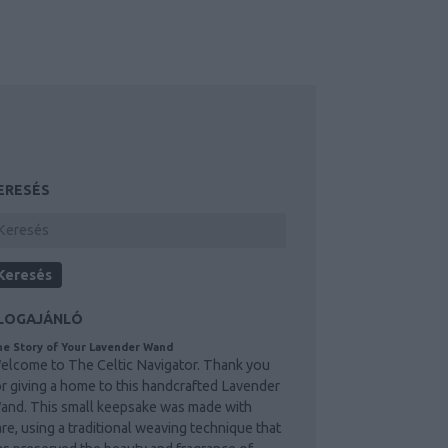
ERESÉS
LOGAJÁNLÓ
e Story of Your Lavender Wand
elcome to The Celtic Navigator. Thank you
or giving a home to this handcrafted Lavender
and. This small keepsake was made with
are, using a traditional weaving technique that