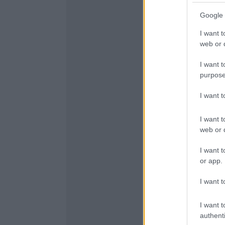
Google 
I want t
web or d
I want t
purpose
I want 
I want t
web or d
I want t
or app.
I want t
I want t
authenti