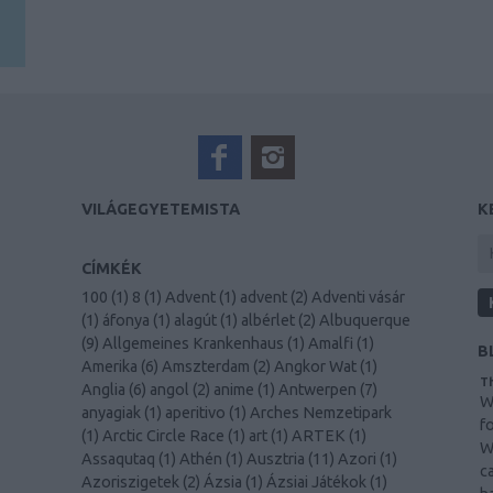
VILÁGEGYETEMISTA
K
CÍMKÉK
100
(
1
)
8
(
1
)
Advent
(
1
)
advent
(
2
)
Adventi vásár
(
1
)
áfonya
(
1
)
alagút
(
1
)
albérlet
(
2
)
Albuquerque
(
9
)
Allgemeines Krankenhaus
(
1
)
Amalfi
(
1
)
B
Amerika
(
6
)
Amszterdam
(
2
)
Angkor Wat
(
1
)
Th
Anglia
(
6
)
angol
(
2
)
anime
(
1
)
Antwerpen
(
7
)
W
anyagiak
(
1
)
aperitivo
(
1
)
Arches Nemzetipark
f
(
1
)
Arctic Circle Race
(
1
)
art
(
1
)
ARTEK
(
1
)
W
Assaqutaq
(
1
)
Athén
(
1
)
Ausztria
(
11
)
Azori
(
1
)
c
Azoriszigetek
(
2
)
Ázsia
(
1
)
Ázsiai Játékok
(
1
)