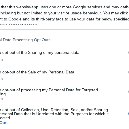
(
2
)
építészet
(
1
)
építkezés
(
1
)
Erasmus
(
1
)
 that this website/app uses one or more Google services and may gath
Erdély
(
1
)
ESN
(
1
)
Észtország
(
14
)
észt nyelv
including but not limited to your visit or usage behaviour. You may click 
(
3
)
étel
(
4
)
etikett
(
1
)
Európa
(
1
)
 to Google and its third-party tags to use your data for below specifi
EurópaiParlament
(
1
)
Évi
(
22
)
fagyizó
(
1
)
ogle consent section.
fagylalt
(
1
)
fáklya
(
1
)
félév
(
1
)
felhívás
(
1
)
felvonulás
(
1
)
feminizmus
(
1
)
fenntarthatóság
(
1
)
festészet
(
2
)
festmény
(
2
)
Finnország
(
5
)
l Data Processing Opt Outs
finnugor
(
1
)
Firenze
(
12
)
Florida
(
1
)
foci
(
1
)
főiskola
(
1
)
fóka
(
1
)
food
(
3
)
football
(
1
)
o opt-out of the Sharing of my personal data.
forraltbor
(
1
)
forrócsoki
(
1
)
főzés
(
1
)
In
Franciaország
(
23
)
freemover
(
4
)
friends
(
1
)
futóverseny
(
1
)
gasztro
(
1
)
gasztronómia
(
6
)
o opt-out of the Sale of my Personal Data.
Gedser
(
1
)
Gent
(
7
)
gleccser
(
1
)
GoldenWeek
(
1
)
In
goodbye
(
1
)
Göteborg
(
1
)
Grand Canyon
(
1
)
Greta Thunberg
(
1
)
Groningen
(
1
)
Grönland
(
15
)
to opt-out of processing my Personal Data for Targeted
Grúzia
(
1
)
Gyeongbokgung palota
(
1
)
ing.
Gyeongbokgung Palota
(
1
)
gym
(
1
)
gyógyszer
In
(
1
)
hallgató
(
1
)
Hamburg
(
1
)
hamburger
(
1
)
o opt-out of Collection, Use, Retention, Sale, and/or Sharing
hamburgernap
(
1
)
hanbok
(
1
)
Hanoi
(
1
)
Harry
ersonal Data that Is Unrelated with the Purposes for which it
Potter
(
2
)
Hawaii
(
1
)
Helsinki
(
1
)
hó
(
2
)
hockey
lected.
(
1
)
hoki
(
1
)
holland
(
1
)
Hollandia
(
2
)
Hong Kong
Out
(
11
)
honvágy
(
1
)
Honvágy
(
1
)
hostel
(
1
)
Húsvét