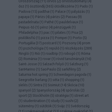
Oroszország
(
11
)
orvos
(
2
)
orvostudomány
(
4
)
ősz
(
1
)
ösztöndíj
(
365
)
ötödikszéria
(
1
)
Pado
(
1
)
Padova
(
15
)
padthai
(
1
)
Palace
(
1
)
pályázás
(
1
)
papaya
(
1
)
Párizs
(
4
)
párizs
(
2
)
Passau
(
9
)
pastadelnata
(
1
)
Pathé
(
1
)
pauldelvaux
(
1
)
Peipus-tó
(
1
)
pénz
(
4
)
pénzügyek
(
1
)
Philadelphia
(
1
)
piac
(
1
)
pilates
(
1
)
Pisa
(
2
)
pisilőkisfiú
(
1
)
pizza
(
1
)
Pompei
(
1
)
Porto
(
5
)
Portugália
(
37
)
postcard
(
1
)
Pozsony
(
4
)
prom
(
1
)
pszichológia
(
1
)
repülő
(
1
)
részképzés
(
289
)
Ringló
(
1
)
Rió
(
1
)
roadtrip
(
1
)
robogó
(
1
)
Róma
(
2
)
Románia
(
1
)
rovar
(
1
)
rövid tanulmányút
(
16
)
Saint-Josse
(
1
)
Salzach folyó
(
1
)
Salzburg
(
1
)
SanMarino
(
1
)
SaoPaulo
(
5
)
sarkifény
(
2
)
Saturnia hot spring
(
1
)
Schwedagon pagoda
(
1
)
Seegrotte barlang
(
1
)
séta
(
1
)
shopping
(
1
)
síelés
(
1
)
Sintra
(
1
)
Sisimiut
(
14
)
Skócia
(
10
)
spanyol
(
2
)
Spanyolország
(
4
)
spórolás
(
2
)
sport
(
2
)
Stockholm
(
5
)
stratégia
(
1
)
street art
(
1
)
studentnation
(
1
)
study
(
1
)
sushi
(
2
)
sütemény
(
1
)
sütőtök
(
1
)
Svájc
(
1
)
Svédország
(
11
)
szakmaigyakorlat
(
53
)
szakmai gyakorlat
(
1
)