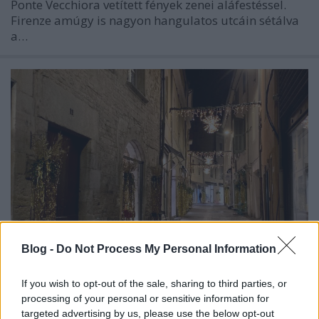
Ponte Vecchiora vetített fények zenei aláfestéssel.
Firenze amúgy is nagyon hangulatos utcáin sétálva
a…
Blog -
Do Not Process My Personal Information
If you wish to opt-out of the sale, sharing to third parties, or
Mediterrán karácsonyi hangulat
processing of your personal or sensitive information for
Almási Fanni
targeted advertising by us, please use the below opt-out