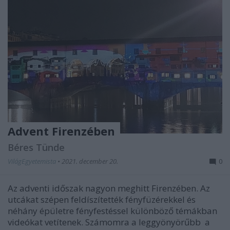
Advent Firenzében
Béres Tünde
VilágEgyetemista
•
2021. december 20.
0
Az adventi időszak nagyon meghitt Firenzében. Az
utcákat szépen feldíszítették fényfüzérekkel és
néhány épületre fényfestéssel különböző témákban
videókat vetítenek. Számomra a leggyönyörűbb a