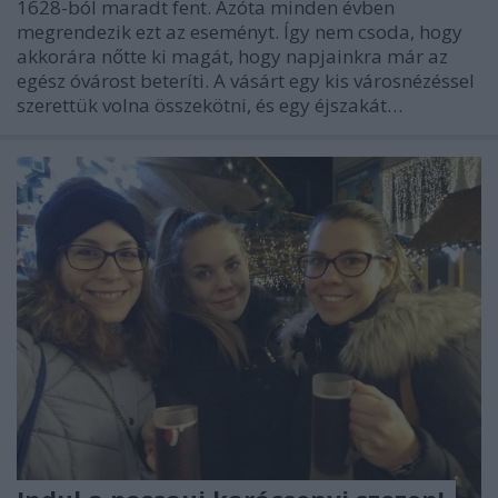
1628-ból maradt fent. Azóta minden évben
megrendezik ezt az eseményt. Így nem csoda, hogy
akkorára nőtte ki magát, hogy napjainkra már az
egész óvárost beteríti. A vásárt egy kis városnézéssel
szerettük volna összekötni, és egy éjszakát…