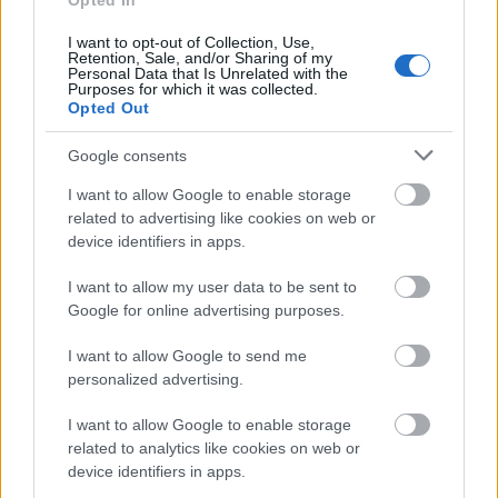
Opted In
I want to opt-out of Collection, Use,
Retention, Sale, and/or Sharing of my
Personal Data that Is Unrelated with the
Purposes for which it was collected.
Opted Out
Karácsonyra hangolódás
Lisszabonban
Google consents
Szalay Csenge
I want to allow Google to enable storage
related to advertising like cookies on web or
VilágEgyetemista
•
2021. december 08.
0
device identifiers in apps.
Az elmúlt héten már advent második vasárnapját
I want to allow my user data to be sent to
ünnepeltük. Napról napra közeledünk a világ egyik
Google for online advertising purposes.
legismertebb és legkedveltebb ünnepéhez, a
karácsonyhoz. Igazán különös mindezt 15 fokban
I want to allow Google to send me
átélni. Hiszen ugyanúgy van karácsonyi vásár
personalized advertising.
Portugáliában is, ugyan szinte 100%, hogy hó nélkül,
de itt is…
I want to allow Google to enable storage
related to analytics like cookies on web or
device identifiers in apps.