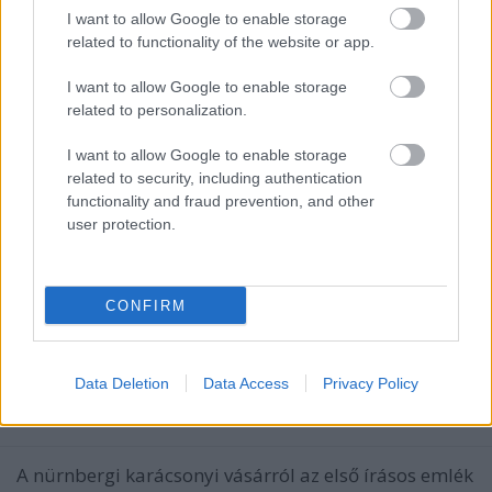
I want to allow Google to enable storage
related to functionality of the website or app.
I want to allow Google to enable storage
related to personalization.
I want to allow Google to enable storage
related to security, including authentication
functionality and fraud prevention, and other
user protection.
CONFIRM
Miről híres az egyik legrégebbi
karácsonyi vásár?
Maár Noémi
Data Deletion
Data Access
Privacy Policy
VilágEgyetemista
•
2019. december 10.
0
A nürnbergi karácsonyi vásárról az első írásos emlék