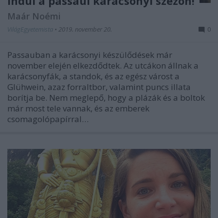
Indul a passaui karácsonyi szezon!
Maár Noémi
VilágEgyetemista
•
2019. november 20.
0
Passauban a karácsonyi készülődések már
november elején elkezdődtek. Az utcákon állnak a
karácsonyfák, a standok, és az egész várost a
Glühwein, azaz forraltbor, valamint puncs illata
borítja be. Nem meglepő, hogy a plázák és a boltok
már most tele vannak, és az emberek
csomagolópapírral…