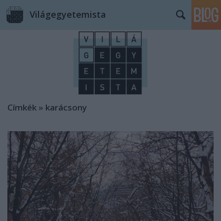
Világegyetemista
Címkék
»
karácsony