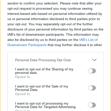
section to confirm your selection. Please note that after your
VilágEgyetemista
•
2021. december 10.
0
opt-out request is processed you may continue seeing
interest-based ads based on personal information utilized by
Még sosem töltöttem olyan helyen a karácsonyi
us or personal information disclosed to third parties prior to
időszakot, ahol a közeledő ünnep jeleit csak az utcai
your opt-out. You may separately opt-out of the further
díszekből vettem észre. Dél-Franciaország persze
disclosure of your personal information by third parties on the
közel sem a legmelegebb része Európának, de az
IAB’s list of downstream participants. This information may
időjárás és az állandó napsütés mégis úgy hozta,
also be disclosed by us to third parties on the
IAB’s List of
hogy néhány napja még sokkal inkább az
Downstream Participants
that may further disclose it to other
iskolakezdés…
third parties.
Please note that this website/app uses one or more Google
Personal Data Processing Opt Outs
services and may gather and store information including but
not limited to your visit or usage behaviour. You may click to
I want to opt-out of the Sharing of my
personal data.
grant or deny consent to Google and its third-party tags to
Opted In
use your data for below specified purposes in below Google
consent section.
I want to opt-out of the Sale of my
Personal Data.
Opted In
I want to opt-out of processing my
Personal Data for Targeted Advertising.