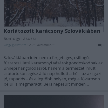
Korlátozott karácsony Szlovákiában
Somogyi Zsuzsi
VilágEgyetemista
•
2021. december 21.
0
Szlovákiában idén nem a fergeteges, csillogó,
fűszeres illatú karácsonyi vásárok gondoskodnak az
ünnepi hangolódásról, hanem a természet: múlt
csütörtökön egész álló nap hullott a hó – az az igazi
jó, tapadós – és a legtöbb helyen, még a fővároson
belül is megmaradt. Be is népesült minden…