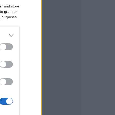
er and store
to grant or
ed purposes