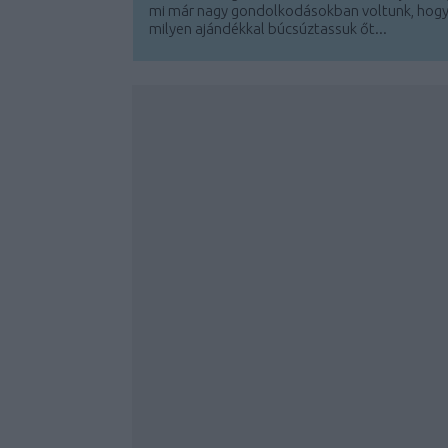
mi már nagy gondolkodásokban voltunk, hog
milyen ajándékkal búcsúztassuk őt...