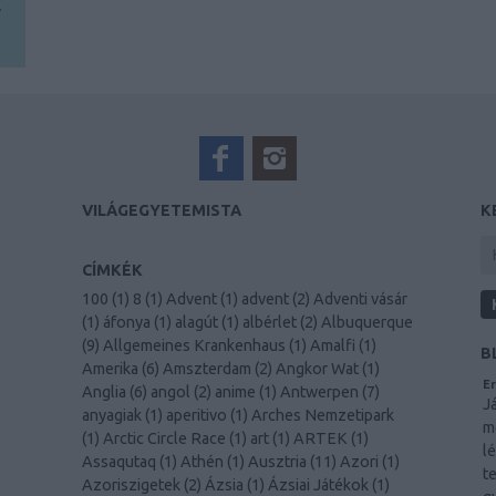
y
VILÁGEGYETEMISTA
K
CÍMKÉK
100
(
1
)
8
(
1
)
Advent
(
1
)
advent
(
2
)
Adventi vásár
(
1
)
áfonya
(
1
)
alagút
(
1
)
albérlet
(
2
)
Albuquerque
(
9
)
Allgemeines Krankenhaus
(
1
)
Amalfi
(
1
)
B
Amerika
(
6
)
Amszterdam
(
2
)
Angkor Wat
(
1
)
Er
Anglia
(
6
)
angol
(
2
)
anime
(
1
)
Antwerpen
(
7
)
J
anyagiak
(
1
)
aperitivo
(
1
)
Arches Nemzetipark
m
(
1
)
Arctic Circle Race
(
1
)
art
(
1
)
ARTEK
(
1
)
l
Assaqutaq
(
1
)
Athén
(
1
)
Ausztria
(
11
)
Azori
(
1
)
t
Azoriszigetek
(
2
)
Ázsia
(
1
)
Ázsiai Játékok
(
1
)