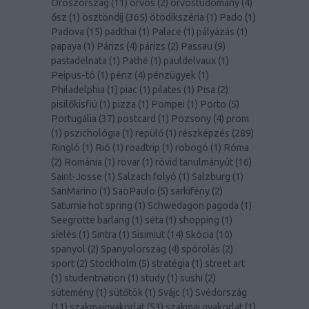
Oroszország
(
11
)
orvos
(
2
)
orvostudomány
(
4
)
ősz
(
1
)
ösztöndíj
(
365
)
ötödikszéria
(
1
)
Pado
(
1
)
Padova
(
15
)
padthai
(
1
)
Palace
(
1
)
pályázás
(
1
)
papaya
(
1
)
Párizs
(
4
)
párizs
(
2
)
Passau
(
9
)
pastadelnata
(
1
)
Pathé
(
1
)
pauldelvaux
(
1
)
Peipus-tó
(
1
)
pénz
(
4
)
pénzügyek
(
1
)
Philadelphia
(
1
)
piac
(
1
)
pilates
(
1
)
Pisa
(
2
)
pisilőkisfiú
(
1
)
pizza
(
1
)
Pompei
(
1
)
Porto
(
5
)
Portugália
(
37
)
postcard
(
1
)
Pozsony
(
4
)
prom
(
1
)
pszichológia
(
1
)
repülő
(
1
)
részképzés
(
289
)
Ringló
(
1
)
Rió
(
1
)
roadtrip
(
1
)
robogó
(
1
)
Róma
(
2
)
Románia
(
1
)
rovar
(
1
)
rövid tanulmányút
(
16
)
Saint-Josse
(
1
)
Salzach folyó
(
1
)
Salzburg
(
1
)
SanMarino
(
1
)
SaoPaulo
(
5
)
sarkifény
(
2
)
Saturnia hot spring
(
1
)
Schwedagon pagoda
(
1
)
Seegrotte barlang
(
1
)
séta
(
1
)
shopping
(
1
)
síelés
(
1
)
Sintra
(
1
)
Sisimiut
(
14
)
Skócia
(
10
)
spanyol
(
2
)
Spanyolország
(
4
)
spórolás
(
2
)
sport
(
2
)
Stockholm
(
5
)
stratégia
(
1
)
street art
(
1
)
studentnation
(
1
)
study
(
1
)
sushi
(
2
)
sütemény
(
1
)
sütőtök
(
1
)
Svájc
(
1
)
Svédország
(
11
)
szakmaigyakorlat
(
53
)
szakmai gyakorlat
(
1
)