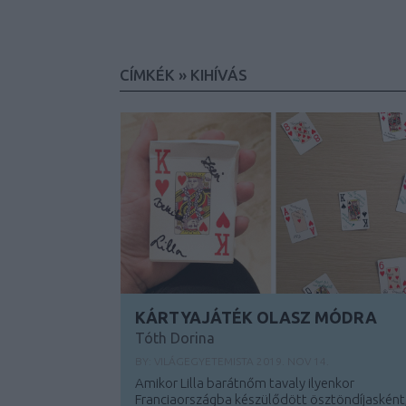
CÍMKÉK
»
KIHÍVÁS
KÁRTYAJÁTÉK OLASZ MÓDRA
Tóth Dorina
BY:
VILÁGEGYETEMISTA
2019. NOV 14.
Amikor Lilla barátnőm tavaly ilyenkor
Franciaországba készülődött ösztöndíjasként