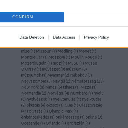
(
1
)
Lisszabon
(
14
)
Liverpool
(
1
)
LochNess
(
1
)
Lolita
(
2
)
Lotte World Tower
(
1
)
Louvre
(
1
)
Lugano
(
1
)
Macerata
(
1
)
madár
(
1
)
madarak
(
1
)
CONFIRM
Madeira
(
1
)
Malmö
(
1
)
Manet
(
1
)
manga
(
1
)
mangó
(
2
)
MarioKart
(
1
)
marketing
(
1
)
Marsrutka
(
1
)
McGill Egyetem
(
8
)
Medellín
(
1
)
MedUni
Data Deletion
Data Access
Privacy Policy
Wien
(
1
)
mértékegységek
(
1
)
Miami
(
1
)
Milánó
(
5
)
Milano
(
2
)
milliomos
(
1
)
Mirabell kastély
(
1
)
miso
(
1
)
Missouri
(
1
)
Mödling
(
1
)
Monet
(
1
)
Montpellier
(
1
)
Moszkva
(
1
)
Moulin Rouge
(
1
)
Mozartkugeln
(
1
)
mozi
(
1
)
MSSU
(
1
)
Musée
D’Orsay
(
1
)
művészet
(
9
)
múzeum
(
5
)
múzeumok
(
1
)
Myanmar
(
2
)
Nabokov
(
3
)
Nagyszombat
(
5
)
Navigli
(
2
)
Németország
(
25
)
New York
(
8
)
Nimes
(
6
)
Nímes
(
1
)
Nizza
(
1
)
Normandia
(
2
)
Norvégia
(
4
)
Nürnberg
(
1
)
nyelv
(
6
)
nyelvészet
(
1
)
nyelvtanulás
(
1
)
nyelvtudás
(
2
)
oktatás
(
4
)
oktató
(
1
)
Olas
(
1
)
Olaszország
(
41
)
olvasás
(
1
)
Olympic Park
(
1
)
önkénteskedés
(
1
)
önkéntesség
(
1
)
online
(
3
)
Oostende
(
1
)
Orlando
(
1
)
ororszlán
(
1
)