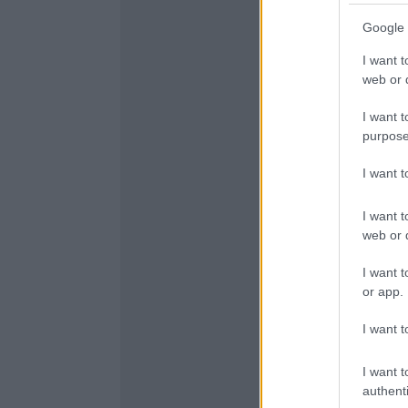
Google 
I want t
web or d
I want t
purpose
I want 
I want t
web or d
I want t
or app.
I want t
I want t
authenti