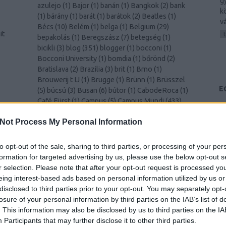
g
azulejo
(
1
)
Bajor
(
1
)
banán
(
1
)
Bangkok
(
2
)
bank
k
(
1
)
bárány
(
1
)
barát
(
1
)
barátok
(
2
)
Beatles
(
1
)
v
Bécs
(
10
)
Belém
(
1
)
belga
(
1
)
Belgium
(
29
)
it
bepakolás
(
1
)
Beregszász
(
7
)
betegség
(
1
)
bicikli
(
3
)
blog
(
351
)
blogger
(
1
)
bocconi
(
1
)
Bocconi University
(
1
)
bomdia
(
1
)
bőrönd
(
2
)
Bratislava
(
2
)
Brazilia
(
3
)
brit
(
1
)
Brno
(
1
)
Brouwerij t IJ
(
1
)
Brugge
(
1
)
Brünn
(
1
)
Brüsszel
E
(
5
)
búcsú
(
3
)
Busan
(
6
)
bútor
(
1
)
CabodeRoca
(
1
)
Café Fürst
(
1
)
Campus
(
5
)
Campus Mundi
(
433
)
és
Campus Mundi freemover
(
1
)
cantus
(
1
)
card
(
1
)
00
)
Not Process My Personal Information
celebration
(
1
)
CEMS
(
2
)
Cezanne
(
1
)
challenge
(
1
)
cheers
(
1
)
Chiang Mai
(
1
)
Chicago
(
1
)
chili
(
2
)
Christmas
(
1
)
christmas
(
1
)
ciao
(
1
)
Cinque Terre
to opt-out of the sale, sharing to third parties, or processing of your per
k
(
1
)
Como
(
1
)
család
(
1
)
Csehország
(
1
)
csiga
(
1
)
formation for targeted advertising by us, please use the below opt-out s
csípős
(
1
)
csomagolás
(
1
)
cukornád
(
1
)
Dánia
(
4
)
r selection. Please note that after your opt-out request is processed y
Dél-Korea
(
11
)
Déva
(
1
)
Donaustauf
(
1
)
drink
eing interest-based ads based on personal information utilized by us or
(
2
)
durian
(
1
)
Edinburgh
(
8
)
edzés
(
1
)
disclosed to third parties prior to your opt-out. You may separately opt-
y
egészségügy
(
1
)
egyenruha
(
1
)
Egyesült
losure of your personal information by third parties on the IAB’s list of
)
Királyság
(
2
)
Egyetem
(
1
)
egyetem
(
3
)
. This information may also be disclosed by us to third parties on the
IA
–
egyetemista
(
429
)
egyetemi élet
(
4
)
Egyiptom
Participants
that may further disclose it to other third parties.