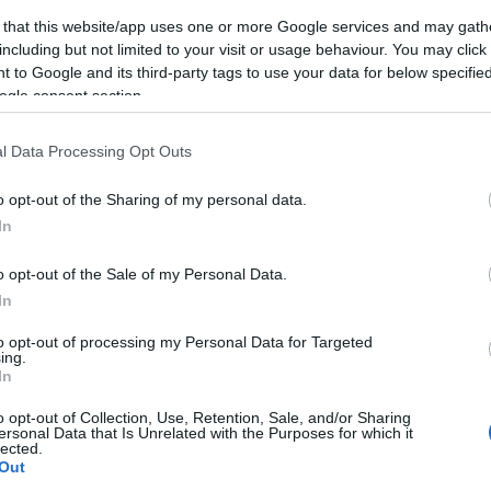
(
2
)
építészet
(
1
)
építkezés
(
1
)
Erasmus
(
1
)
 that this website/app uses one or more Google services and may gath
Erdély
(
1
)
ESN
(
1
)
Észtország
(
14
)
észt nyelv
including but not limited to your visit or usage behaviour. You may click 
(
3
)
étel
(
4
)
etikett
(
1
)
Európa
(
1
)
 to Google and its third-party tags to use your data for below specifi
EurópaiParlament
(
1
)
Évi
(
22
)
fagyizó
(
1
)
ogle consent section.
fagylalt
(
1
)
fáklya
(
1
)
félév
(
1
)
felhívás
(
1
)
felvonulás
(
1
)
feminizmus
(
1
)
fenntarthatóság
(
1
)
festészet
(
2
)
festmény
(
2
)
Finnország
(
5
)
l Data Processing Opt Outs
finnugor
(
1
)
Firenze
(
12
)
Florida
(
1
)
foci
(
1
)
főiskola
(
1
)
fóka
(
1
)
food
(
3
)
football
(
1
)
o opt-out of the Sharing of my personal data.
forraltbor
(
1
)
forrócsoki
(
1
)
főzés
(
1
)
In
Franciaország
(
23
)
freemover
(
4
)
friends
(
1
)
futóverseny
(
1
)
gasztro
(
1
)
gasztronómia
(
6
)
o opt-out of the Sale of my Personal Data.
Gedser
(
1
)
Gent
(
7
)
gleccser
(
1
)
GoldenWeek
(
1
)
In
goodbye
(
1
)
Göteborg
(
1
)
Grand Canyon
(
1
)
Greta Thunberg
(
1
)
Groningen
(
1
)
Grönland
(
15
)
to opt-out of processing my Personal Data for Targeted
Grúzia
(
1
)
Gyeongbokgung palota
(
1
)
ing.
Gyeongbokgung Palota
(
1
)
gym
(
1
)
gyógyszer
In
(
1
)
hallgató
(
1
)
Hamburg
(
1
)
hamburger
(
1
)
o opt-out of Collection, Use, Retention, Sale, and/or Sharing
hamburgernap
(
1
)
hanbok
(
1
)
Hanoi
(
1
)
Harry
ersonal Data that Is Unrelated with the Purposes for which it
Potter
(
2
)
Hawaii
(
1
)
Helsinki
(
1
)
hó
(
2
)
hockey
lected.
(
1
)
hoki
(
1
)
holland
(
1
)
Hollandia
(
2
)
Hong Kong
Out
(
11
)
honvágy
(
1
)
Honvágy
(
1
)
hostel
(
1
)
Húsvét