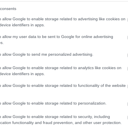
(
3
)
Hwaseong Fortress
(
1
)
idegennyelv
(
2
)
Ikea
consents
(
1
)
illem
(
1
)
Indonézia
(
3
)
Inodnézia
(
2
)
Írország
(
1
)
ismerkedés
(
1
)
iszlám
(
1
)
Isztambul
(
6
)
ital
(
2
)
o allow Google to enable storage related to advertising like cookies on
Izland
(
4
)
Jakarta
(
16
)
Japán
(
14
)
játék
(
1
)
evice identifiers in apps.
jégkorong
(
1
)
Joplin
(
2
)
Jordánia
(
15
)
Jyväskyä
(
1
)
kaland
(
1
)
Kambvodzsa
(
1
)
kampusz
(
2
)
o allow my user data to be sent to Google for online advertising
Kanada
(
10
)
Karácsony
(
2
)
karácsony
(
7
)
s.
karácsonyivásár
(
2
)
Karib-tenger
(
1
)
karnevál
(
1
)
Kárpátalja
(
3
)
kártya
(
1
)
kastélyok
(
1
)
kávé
(
2
)
to allow Google to send me personalized advertising.
képeslap
(
1
)
képregény
(
1
)
képregényfesztivál
(
1
)
képzőművészet
(
1
)
kerékpár
(
1
)
kert
(
1
)
o allow Google to enable storage related to analytics like cookies on
kézilabda
(
1
)
kiállítás
(
3
)
kihívás
(
1
)
Kína
(
8
)
evice identifiers in apps.
kirándulás
(
2
)
kiutazás
(
1
)
kollégium
(
1
)
Kolozsvár
(
1
)
Kolumbia
(
13
)
kommunikáció
(
1
)
o allow Google to enable storage related to functionality of the website
konferencia
(
2
)
könyv
(
1
)
könyvtár
(
1
)
környezettudatosság
(
1
)
koronavírus
(
1
)
Közel-Kelet
(
1
)
közlekedés
(
8
)
Krasznojarszk
o allow Google to enable storage related to personalization.
(
11
)
külföldi félév
(
354
)
kultúrsokk
(
1
)
kurzus
(
2
)
kutatás
(
4
)
lakhatás
(
4
)
legenda
(
1
)
o allow Google to enable storage related to security, including
Leidsepleinen
(
1
)
lemez
(
1
)
lengyel
(
2
)
cation functionality and fraud prevention, and other user protection.
Lengyelország
(
8
)
levelek
(
1
)
lifelong learning