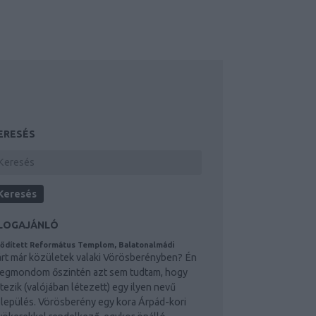
ERESÉS
LOGAJÁNLÓ
ődített Református Templom, Balatonalmádi
árt már közületek valaki Vörösberényben? Én
egmondom őszintén azt sem tudtam, hogy
étezik (valójában létezett) egy ilyen nevű
elepülés. Vörösberény egy kora Árpád-kori