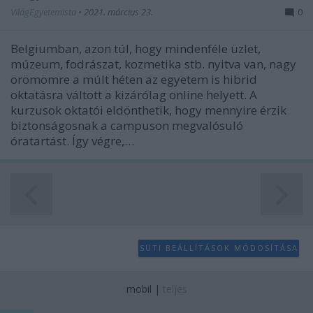
user protection.
VilágEgyetemista
•
2021. március 23.
0
Belgiumban, azon túl, hogy mindenféle üzlet,
múzeum, fodrászat, kozmetika stb. nyitva van, nagy
örömömre a múlt héten az egyetem is hibrid
oktatásra váltott a kizárólag online helyett. A
kurzusok oktatói eldönthetik, hogy mennyire érzik
biztonságosnak a campuson megvalósuló
óratartást. Így végre,…
SÜTI BEÁLLÍTÁSOK MÓDOSÍTÁSA
mobil
|
teljes