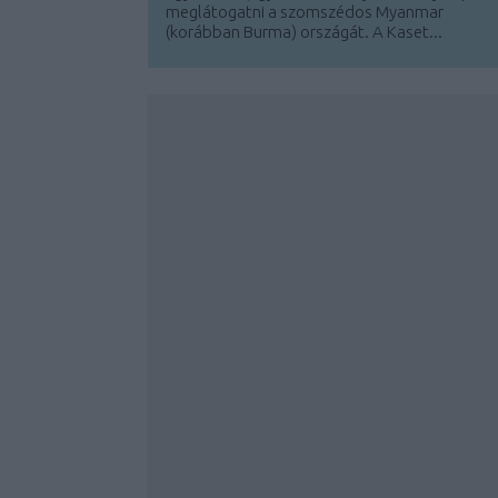
meglátogatni a szomszédos Myanmar
(korábban Burma) országát. A Kaset...