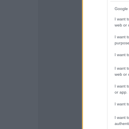
Google 
I want t
web or d
I want t
purpose
I want 
I want t
web or d
I want t
or app.
I want t
I want t
authenti