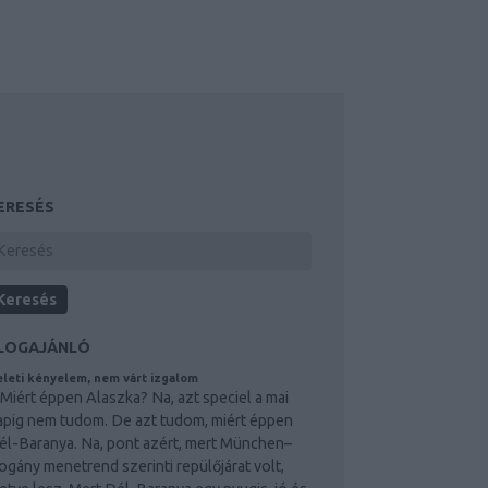
ERESÉS
LOGAJÁNLÓ
leti kényelem, nem várt izgalom
iért éppen Alaszka? Na, azt speciel a mai
apig nem tudom. De azt tudom, miért éppen
él-Baranya. Na, pont azért, mert München–
ogány menetrend szerinti repülőjárat volt,