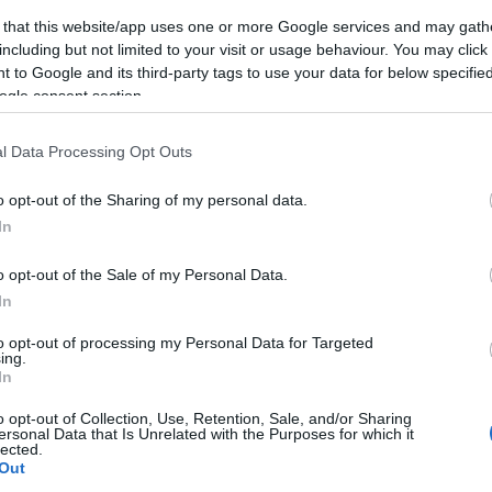
(
2
)
építészet
(
1
)
építkezés
(
1
)
Erasmus
(
1
)
 that this website/app uses one or more Google services and may gath
Erdély
(
1
)
ESN
(
1
)
Észtország
(
14
)
észt nyelv
including but not limited to your visit or usage behaviour. You may click 
(
3
)
étel
(
4
)
etikett
(
1
)
Európa
(
1
)
 to Google and its third-party tags to use your data for below specifi
EurópaiParlament
(
1
)
Évi
(
22
)
fagyizó
(
1
)
ogle consent section.
fagylalt
(
1
)
fáklya
(
1
)
félév
(
1
)
felhívás
(
1
)
felvonulás
(
1
)
feminizmus
(
1
)
fenntarthatóság
(
1
)
festészet
(
2
)
festmény
(
2
)
Finnország
(
5
)
l Data Processing Opt Outs
finnugor
(
1
)
Firenze
(
12
)
Florida
(
1
)
foci
(
1
)
főiskola
(
1
)
fóka
(
1
)
food
(
3
)
football
(
1
)
o opt-out of the Sharing of my personal data.
forraltbor
(
1
)
forrócsoki
(
1
)
főzés
(
1
)
In
Franciaország
(
23
)
freemover
(
4
)
friends
(
1
)
futóverseny
(
1
)
gasztro
(
1
)
gasztronómia
(
6
)
o opt-out of the Sale of my Personal Data.
Gedser
(
1
)
Gent
(
7
)
gleccser
(
1
)
GoldenWeek
(
1
)
In
goodbye
(
1
)
Göteborg
(
1
)
Grand Canyon
(
1
)
Greta Thunberg
(
1
)
Groningen
(
1
)
Grönland
(
15
)
to opt-out of processing my Personal Data for Targeted
Grúzia
(
1
)
Gyeongbokgung palota
(
1
)
ing.
Gyeongbokgung Palota
(
1
)
gym
(
1
)
gyógyszer
In
(
1
)
hallgató
(
1
)
Hamburg
(
1
)
hamburger
(
1
)
o opt-out of Collection, Use, Retention, Sale, and/or Sharing
hamburgernap
(
1
)
hanbok
(
1
)
Hanoi
(
1
)
Harry
ersonal Data that Is Unrelated with the Purposes for which it
Potter
(
2
)
Hawaii
(
1
)
Helsinki
(
1
)
hó
(
2
)
hockey
lected.
(
1
)
hoki
(
1
)
holland
(
1
)
Hollandia
(
2
)
Hong Kong
Out
(
11
)
honvágy
(
1
)
Honvágy
(
1
)
hostel
(
1
)
Húsvét