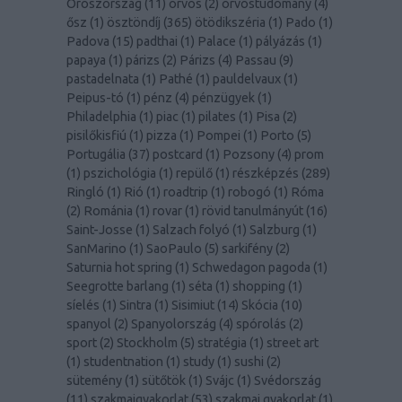
Oroszország
(
11
)
orvos
(
2
)
orvostudomány
(
4
)
ősz
(
1
)
ösztöndíj
(
365
)
ötödikszéria
(
1
)
Pado
(
1
)
Padova
(
15
)
padthai
(
1
)
Palace
(
1
)
pályázás
(
1
)
papaya
(
1
)
párizs
(
2
)
Párizs
(
4
)
Passau
(
9
)
pastadelnata
(
1
)
Pathé
(
1
)
pauldelvaux
(
1
)
Peipus-tó
(
1
)
pénz
(
4
)
pénzügyek
(
1
)
Philadelphia
(
1
)
piac
(
1
)
pilates
(
1
)
Pisa
(
2
)
pisilőkisfiú
(
1
)
pizza
(
1
)
Pompei
(
1
)
Porto
(
5
)
Portugália
(
37
)
postcard
(
1
)
Pozsony
(
4
)
prom
(
1
)
pszichológia
(
1
)
repülő
(
1
)
részképzés
(
289
)
Ringló
(
1
)
Rió
(
1
)
roadtrip
(
1
)
robogó
(
1
)
Róma
(
2
)
Románia
(
1
)
rovar
(
1
)
rövid tanulmányút
(
16
)
Saint-Josse
(
1
)
Salzach folyó
(
1
)
Salzburg
(
1
)
SanMarino
(
1
)
SaoPaulo
(
5
)
sarkifény
(
2
)
Saturnia hot spring
(
1
)
Schwedagon pagoda
(
1
)
Seegrotte barlang
(
1
)
séta
(
1
)
shopping
(
1
)
síelés
(
1
)
Sintra
(
1
)
Sisimiut
(
14
)
Skócia
(
10
)
spanyol
(
2
)
Spanyolország
(
4
)
spórolás
(
2
)
sport
(
2
)
Stockholm
(
5
)
stratégia
(
1
)
street art
(
1
)
studentnation
(
1
)
study
(
1
)
sushi
(
2
)
sütemény
(
1
)
sütőtök
(
1
)
Svájc
(
1
)
Svédország
(
11
)
szakmaigyakorlat
(
53
)
szakmai gyakorlat
(
1
)