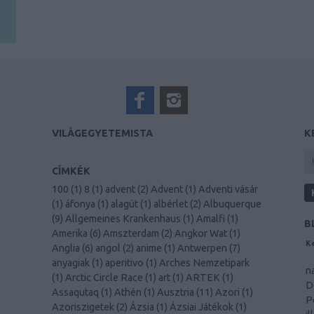
VILÁGEGYETEMISTA
K
CÍMKÉK
100
(
1
)
8
(
1
)
advent
(
2
)
Advent
(
1
)
Adventi vásár
(
1
)
áfonya
(
1
)
alagút
(
1
)
albérlet
(
2
)
Albuquerque
(
9
)
Allgemeines Krankenhaus
(
1
)
Amalfi
(
1
)
B
Amerika
(
6
)
Amszterdam
(
2
)
Angkor Wat
(
1
)
Ke
Anglia
(
6
)
angol
(
2
)
anime
(
1
)
Antwerpen
(
7
)
M
anyagiak
(
1
)
aperitivo
(
1
)
Arches Nemzetipark
n
(
1
)
Arctic Circle Race
(
1
)
art
(
1
)
ARTEK
(
1
)
D
Assaqutaq
(
1
)
Athén
(
1
)
Ausztria
(
11
)
Azori
(
1
)
P
Azoriszigetek
(
2
)
Ázsia
(
1
)
Ázsiai Játékok
(
1
)