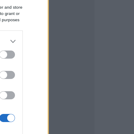
er and store
to grant or
ed purposes