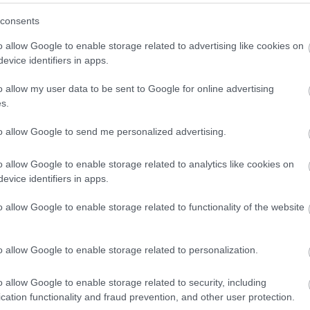
(
3
)
Hwaseong Fortress
(
1
)
idegennyelv
(
2
)
Ikea
consents
(
1
)
illem
(
1
)
Indonézia
(
3
)
Inodnézia
(
2
)
Írország
(
1
)
ismerkedés
(
1
)
iszlám
(
1
)
Isztambul
(
6
)
ital
(
2
)
o allow Google to enable storage related to advertising like cookies on
Izland
(
4
)
Jakarta
(
16
)
Japán
(
14
)
játék
(
1
)
evice identifiers in apps.
jégkorong
(
1
)
Joplin
(
2
)
Jordánia
(
15
)
Jyväskyä
(
1
)
kaland
(
1
)
Kambvodzsa
(
1
)
kampusz
(
2
)
o allow my user data to be sent to Google for online advertising
Kanada
(
10
)
Karácsony
(
2
)
karácsony
(
7
)
s.
karácsonyivásár
(
2
)
Karib-tenger
(
1
)
karnevál
(
1
)
Kárpátalja
(
3
)
kártya
(
1
)
kastélyok
(
1
)
kávé
(
2
)
to allow Google to send me personalized advertising.
képeslap
(
1
)
képregény
(
1
)
képregényfesztivál
(
1
)
képzőművészet
(
1
)
kerékpár
(
1
)
kert
(
1
)
o allow Google to enable storage related to analytics like cookies on
kézilabda
(
1
)
kiállítás
(
3
)
kihívás
(
1
)
Kína
(
8
)
evice identifiers in apps.
kirándulás
(
2
)
kiutazás
(
1
)
kollégium
(
1
)
Kolozsvár
(
1
)
Kolumbia
(
13
)
kommunikáció
(
1
)
o allow Google to enable storage related to functionality of the website
konferencia
(
2
)
könyv
(
1
)
könyvtár
(
1
)
környezettudatosság
(
1
)
koronavírus
(
1
)
Közel-Kelet
(
1
)
közlekedés
(
8
)
Krasznojarszk
o allow Google to enable storage related to personalization.
(
11
)
külföldi félév
(
354
)
kultúrsokk
(
1
)
kurzus
(
2
)
kutatás
(
4
)
lakhatás
(
4
)
legenda
(
1
)
o allow Google to enable storage related to security, including
Leidsepleinen
(
1
)
lemez
(
1
)
lengyel
(
2
)
cation functionality and fraud prevention, and other user protection.
Lengyelország
(
8
)
levelek
(
1
)
lifelong learning