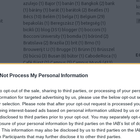
i
azulejo
(
1
)
Bajor
(
1
)
banán
(
1
)
Bangkok
(
2
)
bank
k
(
1
)
bárány
(
1
)
barát
(
1
)
barátok
(
2
)
Beatles
(
1
)
m
Bécs
(
10
)
Belém
(
1
)
belga
(
1
)
Belgium
(
29
)
it
bepakolás
(
1
)
Beregszász
(
7
)
betegség
(
1
)
bicikli
(
3
)
blog
(
351
)
blogger
(
1
)
bocconi
(
1
)
Bocconi University
(
1
)
bomdia
(
1
)
bőrönd
(
2
)
Bratislava
(
2
)
Brazilia
(
3
)
brit
(
1
)
Brno
(
1
)
Brouwerij t IJ
(
1
)
Brugge
(
1
)
Brünn
(
1
)
Brüsszel
E
(
5
)
búcsú
(
3
)
Busan
(
6
)
bútor
(
1
)
CabodeRoca
(
1
)
Café Fürst
(
1
)
Campus
(
5
)
Campus Mundi
(
433
)
és
Campus Mundi freemover
(
1
)
cantus
(
1
)
card
(
1
)
00
)
Not Process My Personal Information
celebration
(
1
)
CEMS
(
2
)
Cezanne
(
1
)
challenge
(
1
)
cheers
(
1
)
Chiang Mai
(
1
)
Chicago
(
1
)
chili
(
2
)
Christmas
(
1
)
christmas
(
1
)
ciao
(
1
)
Cinque Terre
to opt-out of the sale, sharing to third parties, or processing of your per
k
(
1
)
Como
(
1
)
család
(
1
)
Csehország
(
1
)
csiga
(
1
)
formation for targeted advertising by us, please use the below opt-out s
csípős
(
1
)
csomagolás
(
1
)
cukornád
(
1
)
Dánia
(
4
)
r selection. Please note that after your opt-out request is processed y
Dél-Korea
(
11
)
Déva
(
1
)
Donaustauf
(
1
)
drink
eing interest-based ads based on personal information utilized by us or
(
2
)
durian
(
1
)
Edinburgh
(
8
)
edzés
(
1
)
disclosed to third parties prior to your opt-out. You may separately opt-
y
egészségügy
(
1
)
egyenruha
(
1
)
Egyesült
losure of your personal information by third parties on the IAB’s list of
)
Királyság
(
2
)
Egyetem
(
1
)
egyetem
(
3
)
. This information may also be disclosed by us to third parties on the
IA
–
egyetemista
(
429
)
egyetemi élet
(
4
)
Egyiptom
Participants
that may further disclose it to other third parties.