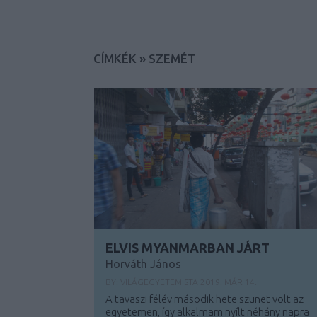
CÍMKÉK
»
SZEMÉT
ELVIS MYANMARBAN JÁRT
Horváth János
BY:
VILÁGEGYETEMISTA
2019. MÁR 14.
A tavaszi félév második hete szünet volt az
egyetemen, így alkalmam nyílt néhány napra