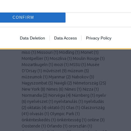
(
1
)
Lisszabon
(
14
)
Liverpool
(
1
)
LochNess
(
1
)
Lolita
(
2
)
Lotte World Tower
(
1
)
Louvre
(
1
)
Lugano
(
1
)
Macerata
(
1
)
madár
(
1
)
madarak
(
1
)
CONFIRM
Madeira
(
1
)
Malmö
(
1
)
Manet
(
1
)
manga
(
1
)
mangó
(
2
)
MarioKart
(
1
)
marketing
(
1
)
Marsrutka
(
1
)
McGill Egyetem
(
8
)
Medellín
(
1
)
MedUni
Data Deletion
Data Access
Privacy Policy
Wien
(
1
)
mértékegységek
(
1
)
Miami
(
1
)
Milano
(
2
)
Milánó
(
5
)
milliomos
(
1
)
Mirabell kastély
(
1
)
miso
(
1
)
Missouri
(
1
)
Mödling
(
1
)
Monet
(
1
)
Montpellier
(
1
)
Moszkva
(
1
)
Moulin Rouge
(
1
)
Mozartkugeln
(
1
)
mozi
(
1
)
MSSU
(
1
)
Musée
D’Orsay
(
1
)
művészet
(
9
)
múzeum
(
5
)
múzeumok
(
1
)
Myanmar
(
2
)
Nabokov
(
3
)
Nagyszombat
(
5
)
Navigli
(
2
)
Németország
(
25
)
New York
(
8
)
Nimes
(
6
)
Nímes
(
1
)
Nizza
(
1
)
Normandia
(
2
)
Norvégia
(
4
)
Nürnberg
(
1
)
nyelv
(
6
)
nyelvészet
(
1
)
nyelvtanulás
(
1
)
nyelvtudás
(
2
)
oktatás
(
4
)
oktató
(
1
)
Olas
(
1
)
Olaszország
(
41
)
olvasás
(
1
)
Olympic Park
(
1
)
önkénteskedés
(
1
)
önkéntesség
(
1
)
online
(
3
)
Oostende
(
1
)
Orlando
(
1
)
ororszlán
(
1
)